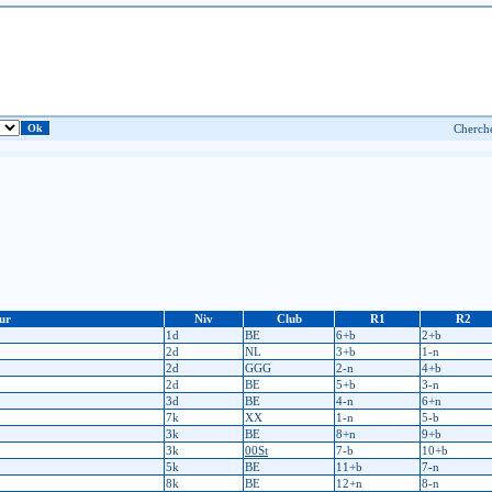
ur
Niv
Club
R1
R2
1d
BE
6+b
2+b
2d
NL
3+b
1-n
2d
GGG
2-n
4+b
2d
BE
5+b
3-n
3d
BE
4-n
6+n
7k
XX
1-n
5-b
3k
BE
8+n
9+b
3k
00St
7-b
10+b
5k
BE
11+b
7-n
8k
BE
12+n
8-n