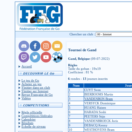
Chercher un club :
Tournoi de Gand
Gand, Belgique
(09-07-2022)
Règles
Accueil
Taille du goban : 19x19
Coefficient : 81 %
6
rondes -
13
joueurs inscrits
Le jeu de Go
Acheter un jeu
Num
Joue
S'initier dans un club
1
CUYT Sven
S'initier sur Internet
2
BIERBOOMS Martin
Revue Française de Go
Vidéos
3
VANDENBON Bram
4
VERSYCK Dominique
5
HUANG Haisen
6
HARADA Soshi
Règle officielle
Compétitions fédérales
7
PEETERS Stijn
Calendrier
8
VANDENBROECK Joris
Résultats
9
DEBACQ Kenny
Échelle de niveau
10
WESTHOVENS Bram