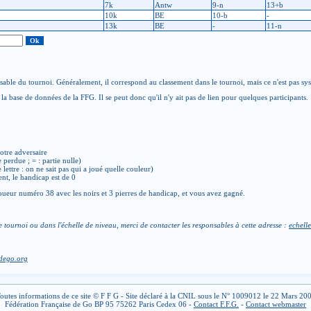
7k
Antw
9-n
13+b
10k
BE
10-b
-
13k
BE
-
11-n
able du tournoi. Généralement, il correspond au classement dans le tournoi, mais ce n'est pas sy
la base de données de la FFG. Il se peut donc qu'il n'y ait pas de lien pour quelques participants.
otre adversaire
e perdue ; = : partie nulle)
de lettre : on ne sait pas qui a joué quelle couleur)
ent, le handicap est de 0
ueur numéro 38 avec les noirs et 3 pierres de handicap, et vous avez gagné.
e tournoi ou dans l'échelle de niveau, merci de contacter les responsables à cette adresse :
echelle
dego.org
outes informations de ce site © F F G - Site déclaré à la CNIL sous le N° 1009012 le 22 Mars 20
Fédération Française de Go BP 95 75262 Paris Cedex 06 -
Contact F.F.G.
-
Contact webmaster