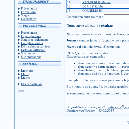
11
VAN HERCK Marcel
12
DEMEY Robbe
Présentation
13
CORNELIS Jef
Formations
Stages
Chercher un autre tournoi :
Go scolaire
Notes sur le tableau de résultats:
Présentation
Num :
ce numéro nous est fourni par le respons
Organigramme
Statuts et réglements
Joueur :
certains joueurs n'appartiennent pas à 
Comptes-rendus
Démarches et services
Niveau :
il s'agit du niveau d'inscription.
Listes de diffusion
R1, R2, etc... :
liste des rondes
Site jeunes
Chaque partie est composée :
Site animations
d'un premier numéro : le numéro de v
d'un signe (+ : partie gagnée ; - : parti
d'une lettre (n : noir ; b : blanc ; pas 
Licenciés
d'un autre chiffre : le handicap. Si abs
Clubs
Ligues
Exemple : 38+n3 -> vous avez joué contre le jo
Les liens du Go
Pts :
nombre de points,
i.e
, de parties gagnées
Crédits
Si vous constatez une erreur dans un résultat d
Un problème sur cette page? :
webmestre
jeu
Dernière modification : 13/02/2014
T