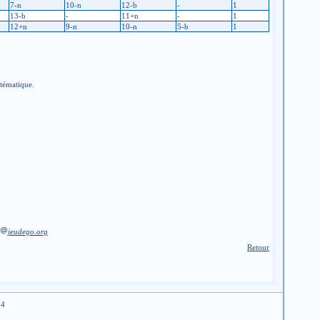
7-n
10-n
12-b
-
1
13-b
-
11+n
-
1
12+n
9-n
10-n
5-b
1
stématique.
jeudego.org
Retour
04