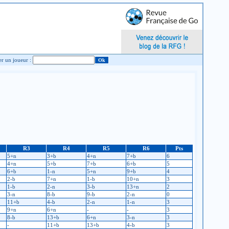
Chercher un joueur :
R3
R4
R5
R6
Pts
5+n
3+b
4+n
7+b
6
4+n
5+b
7+b
6+b
5
6+b
1-n
5+n
9+b
4
2-b
7+n
1-b
10+n
3
1-b
2-n
3-b
13+n
2
3-n
8-b
9-b
2-n
0
11+b
4-b
2-n
1-n
3
9+n
6+n
-
-
3
8-b
13+b
6+n
3-n
3
-
11+b
13+b
4-b
3