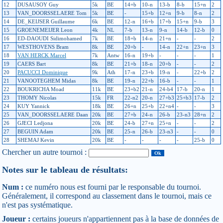
12
DUSAUSOY Guy
5k
BE
14+b
10-n
13-b
8-b
15+n
2
13
VAN_DOORSSELAERE Tom
5k
BE
-
15+b
12+n
9-b
8-n
2
14
DE_KEIJSER Guillaume
6k
BE
12-n
16+b
17+b
15+n
9-b
3
15
GROENEMEIJER Leon
4k
NL
7-b
13-n
9-n
14-b
12-b
0
16
ED-DAOUDI Sidimohamed
7k
BE
18+b
14-n
21+n
-
-
2
17
WESTHOVENS Bram
8k
BE
20+b
-
14-n
22+n
23+n
3
18
VAN HERCK Marcel
7k
Antw
16-n
19+b
-
-
-
1
19
CAERS Bart
8k
BE
21+b
18-n
20+b
-
-
2
20
PACUCCI Dominique
9k
Ath
17-n
23+b
19-n
-
22+b
2
21
VANOOTEGHEM Midas
8k
BE
19-n
22+b
16-b
-
-
1
22
BOUKRICHA Moad
11k
BE
23+b2
21-n
24-b4
17-b
20-n
1
23
THOMY Nicolas
15k
FR
22-n2
20-n
27+b3
25+b3
17-b
2
24
KUY Yannick
18k
BE
26+n
25+b
22+n4
-
-
3
25
VAN_DOORSSELAERE Daan
20k
BE
27+b
24-n
26-b
23-n3
28+n
2
26
GJECI Ledjona
20k
BE
24-b
27+n
25+n
-
-
2
27
BEGUIN Adam
20k
BE
25-n
26-b
23-n3
-
-
0
28
SHEMAJ Kevin
20k
BE
-
-
-
-
25-b
0
Chercher un autre tournoi :
Notes sur le tableau de résultats:
Num :
ce numéro nous est fourni par le responsable du tournoi.
Généralement, il correspond au classement dans le tournoi, mais ce
n'est pas systématique.
Joueur :
certains joueurs n'appartiennent pas à la base de données de