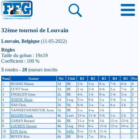
32ème tournoi de Louvain
Louvain, Belgique
(11-05-2022)
Règles
Taille du goban : 19x19
Coefficient : 100 %
5
rondes -
28
joueurs inscrits
Num
Joueur
Niv
Club
R1
R2
R3
R4
R5
Pts
1
HUANG Haisen
3d
BE
2-b
3+n
6+n
7+b
4+b
4
2
CUYT Sven
1d
BE
1+n
5+b
4+b
3-n
7+n
4
3
ENGELEN Gints
2k
BE
4-b
1-b
8+n
2+b
5+n
3
4
JEMINE Marie
1d
Lieg
3+n
6-b
2-n
5+b
1-n
2
5
NAS Chris
2k
NL
6+b
2-n
7-n
4-n
3-b
1
6
VANNIEUWENHUYSE Joost
1k
BE
5-n
4+n
1-b
-
-
1
7
SEGERS Frank
4k
Leuv
15+n
11+b
5+b
1-n
2-b
3
8
GABAN Renaud
4k
BE
11-n
9+b
3-b
12+n
13+b
3
9
LOCHEN Vincent
4k
Lieg
10-b
8-n
15+b
13+n
14+n
3
10
EON Serge
5k
64Pa
9+n
12+b
11+b
-
-
3
11
BOYEN Kris
4k
BE
8+b
7-n
10-n
-
-
1