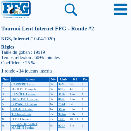
Tournoi Lent Internet FFG - Ronde #2
KGS, Internet
(10-04-2020)
Règles
Taille du goban : 19x19
Temps réflexion : 60+b minutes
Coefficient : 25 %
1
ronde -
14
joueurs inscrits
Num
Joueur
Niv
Club
R1
Pts
1
CARRERE Colin
3k
34Mo
3-b
0
2
POULET François
3k
69Ly
4-b
0
3
LAMÔLE Laurent
3k
31Ba
1+n
1
4
PREVOST Jonathan
3k
86Po
2+n
1
5
BOYART Christian
6k
75Al
6-b
0
6
DULAC Olivier
6k
38Gr
5+n
1
7
TU Jean-Louis
7k
92An
9+b
1
8
PLET Clément
7k
10Tr
10+b1
1
LEBAS DE SAINT
9
9k
92Le
7-n
0
MARTIN Sophie