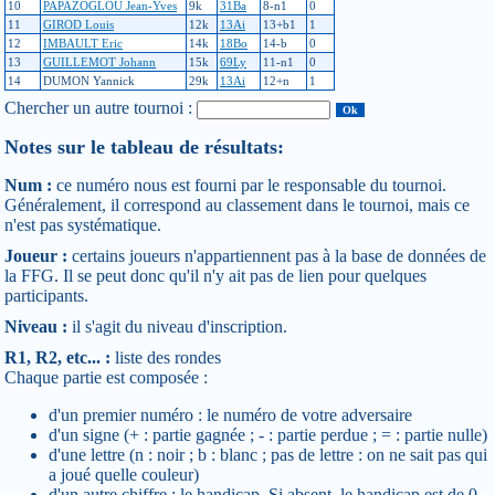
10
PAPAZOGLOU Jean-Yves
9k
31Ba
8-n1
0
11
GIROD Louis
12k
13Ai
13+b1
1
12
IMBAULT Eric
14k
18Bo
14-b
0
13
GUILLEMOT Johann
15k
69Ly
11-n1
0
14
DUMON Yannick
29k
13Ai
12+n
1
Chercher un autre tournoi :
Notes sur le tableau de résultats:
Num :
ce numéro nous est fourni par le responsable du tournoi.
Généralement, il correspond au classement dans le tournoi, mais ce
n'est pas systématique.
Joueur :
certains joueurs n'appartiennent pas à la base de données de
la FFG. Il se peut donc qu'il n'y ait pas de lien pour quelques
participants.
Niveau :
il s'agit du niveau d'inscription.
R1, R2, etc... :
liste des rondes
Chaque partie est composée :
d'un premier numéro : le numéro de votre adversaire
d'un signe (+ : partie gagnée ; - : partie perdue ; = : partie nulle)
d'une lettre (n : noir ; b : blanc ; pas de lettre : on ne sait pas qui
a joué quelle couleur)
d'un autre chiffre : le handicap. Si absent, le handicap est de 0