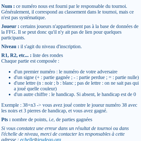
Num :
ce numéro nous est fourni par le responsable du tournoi.
Généralement, il correspond au classement dans le tournoi, mais ce
n'est pas systématique.
Joueur :
certains joueurs n'appartiennent pas à la base de données de
la FFG. Il se peut donc qu'il n'y ait pas de lien pour quelques
participants.
Niveau :
il s'agit du niveau d'inscription.
R1, R2, etc... :
liste des rondes
Chaque partie est composée :
d'un premier numéro : le numéro de votre adversaire
d'un signe (+ : partie gagnée ; - : partie perdue ; = : partie nulle)
d'une lettre (n : noir ; b : blanc ; pas de lettre : on ne sait pas qui
a joué quelle couleur)
d'un autre chiffre : le handicap. Si absent, le handicap est de 0
Exemple : 38+n3 -> vous avez joué contre le joueur numéro 38 avec
les noirs et 3 pierres de handicap, et vous avez gagné.
Pts :
nombre de points,
i.e
, de parties gagnées
Si vous constatez une erreur dans un résultat de tournoi ou dans
l'échelle de niveau, merci de contacter les responsables à cette
adresse :
echelle
jeudego.org