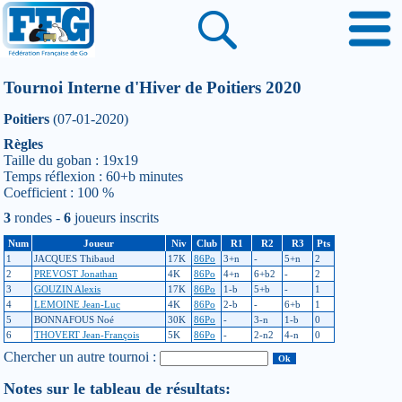
Tournoi Interne d'Hiver de Poitiers 2020
Poitiers
(07-01-2020)
Règles
Taille du goban : 19x19
Temps réflexion : 60+b minutes
Coefficient : 100 %
3
rondes -
6
joueurs inscrits
Num
Joueur
Niv
Club
R1
R2
R3
Pts
1
JACQUES Thibaud
17K
86Po
3+n
-
5+n
2
2
PREVOST Jonathan
4K
86Po
4+n
6+b2
-
2
3
GOUZIN Alexis
17K
86Po
1-b
5+b
-
1
4
LEMOINE Jean-Luc
4K
86Po
2-b
-
6+b
1
5
BONNAFOUS Noé
30K
86Po
-
3-n
1-b
0
6
THOVERT Jean-François
5K
86Po
-
2-n2
4-n
0
Chercher un autre tournoi :
Notes sur le tableau de résultats: