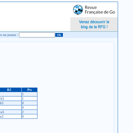
Chercher un joueur :
R2
Pts
1
+b5
1
-b5
0
0
+n5
2
-n5
0