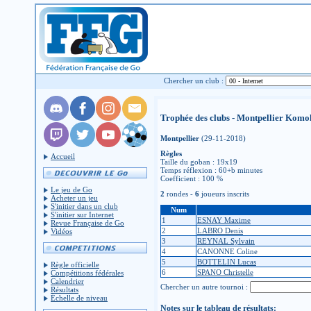
Chercher un club :
Trophée des clubs - Montpellier Komok
Montpellier
(29-11-2018)
Règles
Accueil
Taille du goban : 19x19
Temps réflexion : 60+b minutes
Coefficient : 100 %
Le jeu de Go
2
rondes -
6
joueurs inscrits
Acheter un jeu
S'initier dans un club
Num
S'initier sur Internet
1
ESNAY Maxime
Revue Française de Go
2
LABRO Denis
Vidéos
3
REYNAL Sylvain
4
CANONNE Coline
5
BOTTELIN Lucas
Règle officielle
6
SPANO Christelle
Compétitions fédérales
Calendrier
Chercher un autre tournoi :
Résultats
Échelle de niveau
Notes sur le tableau de résultats: