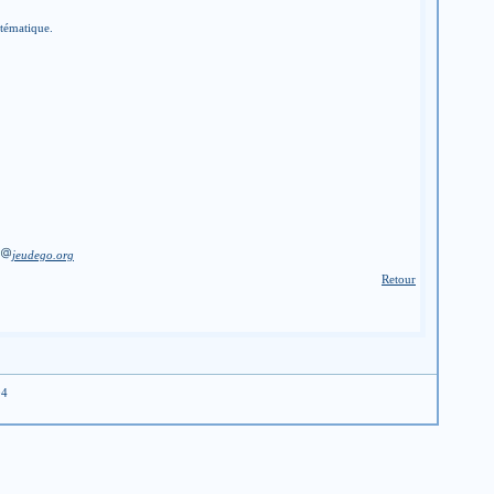
stématique.
jeudego.org
Retour
04