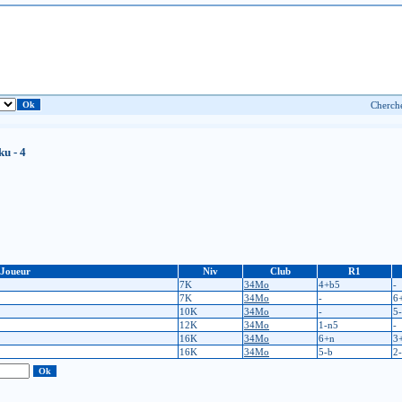
u - 4
Joueur
Niv
Club
R1
7K
34Mo
4+b5
-
7K
34Mo
-
6
10K
34Mo
-
5
12K
34Mo
1-n5
-
16K
34Mo
6+n
3
16K
34Mo
5-b
2