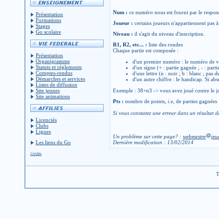
Num :
ce numéro nous est fourni par le respons
Présentation
Formations
Joueur :
certains joueurs n'appartiennent pas à 
Stages
Go scolaire
Niveau :
il s'agit du niveau d'inscription.
R1, R2, etc... :
liste des rondes
Chaque partie est composée :
Présentation
Organigramme
d'un premier numéro : le numéro de v
Statuts et réglements
d'un signe (+ : partie gagnée ; - : parti
Comptes-rendus
d'une lettre (n : noir ; b : blanc ; pas 
Démarches et services
d'un autre chiffre : le handicap. Si abs
Listes de diffusion
Site jeunes
Exemple : 38+n3 -> vous avez joué contre le jo
Site animations
Pts :
nombre de points,
i.e
, de parties gagnées
Si vous constatez une erreur dans un résultat d
Licenciés
Clubs
Ligues
Un problème sur cette page? :
webmestre
jeu
Les liens du Go
Dernière modification : 13/02/2014
Crédits
T