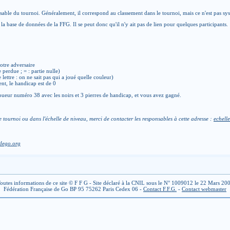
able du tournoi. Généralement, il correspond au classement dans le tournoi, mais ce n'est pas sy
la base de données de la FFG. Il se peut donc qu'il n'y ait pas de lien pour quelques participants.
otre adversaire
e perdue ; = : partie nulle)
de lettre : on ne sait pas qui a joué quelle couleur)
ent, le handicap est de 0
ueur numéro 38 avec les noirs et 3 pierres de handicap, et vous avez gagné.
e tournoi ou dans l'échelle de niveau, merci de contacter les responsables à cette adresse :
echelle
dego.org
outes informations de ce site © F F G - Site déclaré à la CNIL sous le N° 1009012 le 22 Mars 20
Fédération Française de Go BP 95 75262 Paris Cedex 06 -
Contact F.F.G.
-
Contact webmaster