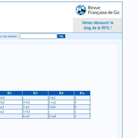
Chercher un joueur :
R2
R3
R4
Pts
+b3
-
2-b2
2
+b2
3+b1
1+n2
4
-n3
2-n1
5-b4
0
-n2
5+b3
-
1
4-n3
3+n4
1