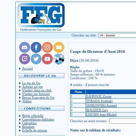
Chercher un club :
Coupe du Dictateur d'Aout 2016
Dijon
(30-08-2016)
Règles
Accueil
Taille du goban : 19x19
Temps réflexion : 60+b minutes
Coefficient : 100 %
Le jeu de Go
4
rondes -
5
joueurs inscrits
Acheter un jeu
S'initier dans un club
Num
S'initier sur Internet
1
EJUPOVIC Zoran
Revue Française de Go
2
TERADA Yoshiaki
Vidéos
3
JANKOWSKI Arnaud
4
BOUDIER Guy
5
COUSIN Jean-Michel
Règle officielle
Compétitions fédérales
Chercher un autre tournoi :
Calendrier
Résultats
Notes sur le tableau de résultats:
Échelle de niveau