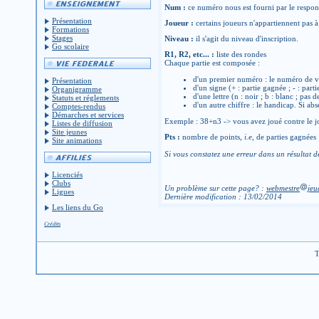
Num :
ce numéro nous est fourni par le respons
Présentation
Joueur :
certains joueurs n'appartiennent pas à 
Formations
Stages
Niveau :
il s'agit du niveau d'inscription.
Go scolaire
R1, R2, etc... :
liste des rondes
Chaque partie est composée :
d'un premier numéro : le numéro de v
Présentation
d'un signe (+ : partie gagnée ; - : parti
Organigramme
d'une lettre (n : noir ; b : blanc ; pas 
Statuts et réglements
d'un autre chiffre : le handicap. Si abs
Comptes-rendus
Démarches et services
Exemple : 38+n3 -> vous avez joué contre le jo
Listes de diffusion
Site jeunes
Pts :
nombre de points,
i.e
, de parties gagnées
Site animations
Si vous constatez une erreur dans un résultat d
Licenciés
Clubs
Un problème sur cette page? :
webmestre
jeu
Ligues
Dernière modification : 13/02/2014
Les liens du Go
Crédits
T