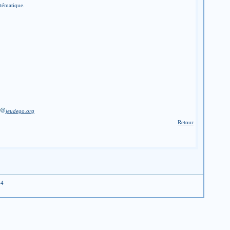
stématique.
jeudego.org
Retour
04