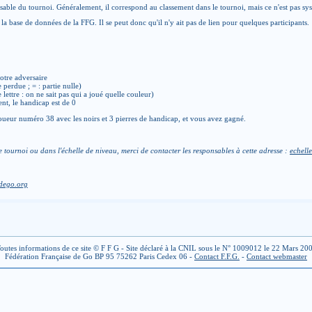
able du tournoi. Généralement, il correspond au classement dans le tournoi, mais ce n'est pas sy
la base de données de la FFG. Il se peut donc qu'il n'y ait pas de lien pour quelques participants.
otre adversaire
e perdue ; = : partie nulle)
de lettre : on ne sait pas qui a joué quelle couleur)
ent, le handicap est de 0
ueur numéro 38 avec les noirs et 3 pierres de handicap, et vous avez gagné.
e tournoi ou dans l'échelle de niveau, merci de contacter les responsables à cette adresse :
echelle
dego.org
outes informations de ce site © F F G - Site déclaré à la CNIL sous le N° 1009012 le 22 Mars 20
Fédération Française de Go BP 95 75262 Paris Cedex 06 -
Contact F.F.G.
-
Contact webmaster