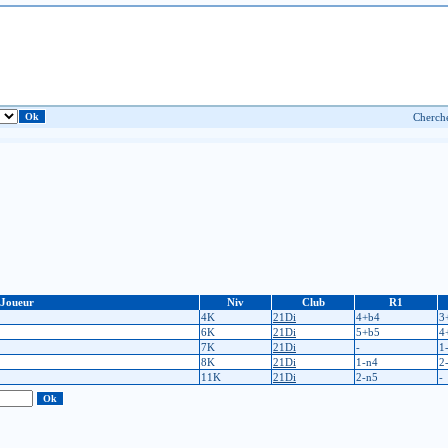
Joueur
Niv
Club
R1
4K
21Di
4+b4
3
6K
21Di
5+b5
4
7K
21Di
-
1
8K
21Di
1-n4
2
11K
21Di
2-n5
-