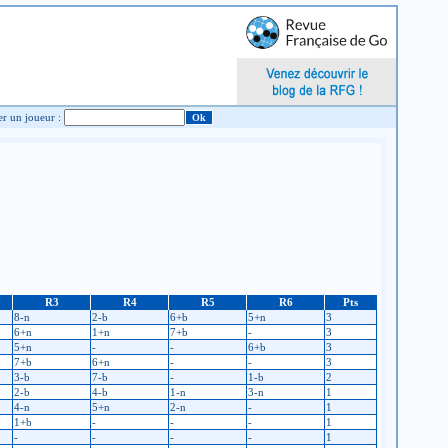
Chercher un joueur :
R3
R4
R5
R6
Pts
8-n
2-b
6+b
5+n
3
6+n
1+n
7+b
-
3
5+n
-
-
6+b
3
7+b
6+n
-
-
3
3-b
7-b
-
1-b
2
2-b
4-b
1-n
3-n
1
4-n
5+n
2-n
-
1
1+b
-
-
-
1
-
-
-
-
1