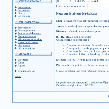
10
AUFFRET Pierre Gabriel
Chercher un autre tournoi :
Présentation
Formations
Stages
Notes sur le tableau de résultats:
Go scolaire
Num :
ce numéro nous est fourni par le respons
Joueur :
certains joueurs n'appartiennent pas à 
Présentation
Organigramme
Niveau :
il s'agit du niveau d'inscription.
Statuts et réglements
Comptes-rendus
R1, R2, etc... :
liste des rondes
Démarches et services
Chaque partie est composée :
Listes de diffusion
Site jeunes
d'un premier numéro : le numéro de v
Site animations
d'un signe (+ : partie gagnée ; - : parti
d'une lettre (n : noir ; b : blanc ; pas 
d'un autre chiffre : le handicap. Si abs
Licenciés
Exemple : 38+n3 -> vous avez joué contre le jo
Clubs
Pts :
nombre de points,
i.e
, de parties gagnées
Ligues
Les liens du Go
Si vous constatez une erreur dans un résultat d
Crédits
Un problème sur cette page? :
webmestre
jeu
Dernière modification : 13/02/2014
T