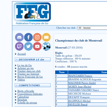
Chercher un club :
Championnat du club de Montreuil
Montreuil
(27-03-2016)
Règles
Accueil
Taille du goban : 19x19
Temps réflexion : 60+b minutes
Coefficient : 100 %
Le jeu de Go
6
rondes -
10
joueurs inscrits
Acheter un jeu
S'initier dans un club
Num
Joue
S'initier sur Internet
1
BIANCIARDI Franco
Revue Française de Go
2
BRAHIM-ACHOUR Augustin
Vidéos
3
MAGNIER Pierre-André
4
MORIN Jean-Michel
5
VASSARD-VALERO Vasco
Règle officielle
6
MECHICHI Mohsen
Compétitions fédérales
Calendrier
7
DEZAFIT François
Résultats
8
RUOPPOLO Michel
Échelle de niveau
9
PAVELEK Pascal