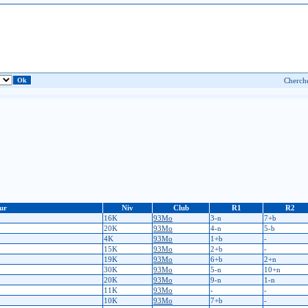
ur
Niv
Club
R1
R2
16K
93Mo
3-n
7+b
20K
93Mo
4-n
5-b
4K
93Mo
1+b
-
15K
93Mo
2+b
-
19K
93Mo
6+b
2+n
30K
93Mo
5-n
10+n
20K
93Mo
9-n
1-n
11K
93Mo
-
-
10K
93Mo
7+b
-