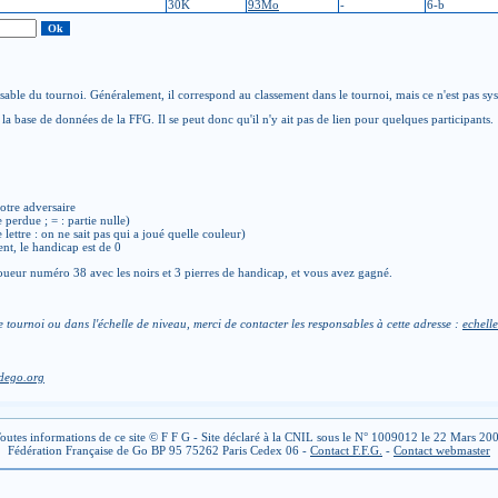
30K
93Mo
-
6-b
able du tournoi. Généralement, il correspond au classement dans le tournoi, mais ce n'est pas sy
la base de données de la FFG. Il se peut donc qu'il n'y ait pas de lien pour quelques participants.
otre adversaire
e perdue ; = : partie nulle)
de lettre : on ne sait pas qui a joué quelle couleur)
ent, le handicap est de 0
ueur numéro 38 avec les noirs et 3 pierres de handicap, et vous avez gagné.
e tournoi ou dans l'échelle de niveau, merci de contacter les responsables à cette adresse :
echelle
dego.org
outes informations de ce site © F F G - Site déclaré à la CNIL sous le N° 1009012 le 22 Mars 20
Fédération Française de Go BP 95 75262 Paris Cedex 06 -
Contact F.F.G.
-
Contact webmaster