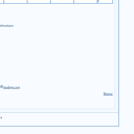
-
-
-
-
0
stématique.
jeudego.org
Retour
04