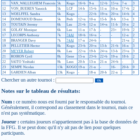
11
VAN_WALLEGHEM Francois
5k
Kogo
16+b
9-n
12+b
15+n
7-n
3
12
VON_BUEREN Yannick
5k
LCF
14-b
15+b
11-n
10-n
17+b
2
13
WOELFFEL Sandra
6k
Kogo
-
22+b
19+n
20+n
14+b
4
14
DOMENJOUD Bruno
5k
Pedr
12+n
10-n
15-b
8-b
13-n
1
15
TOUTAIN Jeremy
6k
Lau
21+b
12-n
14+n
11-b
10-n
2
16
GOLAY Monique
6k
Lau
11-n
17-b
-
23+
19+b
2
17
LECORPS Anthony
7k
74Al
18+b
16+n
-
-
12-n
2
18
BRANGER Davy
7k
74Al
17-n
24+b
-
-
21+n
2
19
PELLETIER Hector
8k
Kogo
23+b
20+n
13-b
21+b
16-n
3
20
MEYER Robert
8k
Lau
22+n
19-b
24+n
13-b
23+n
3
21
ROIRON Cyril
8k
Gene
15-n
23+b
22+b
19-n
18-b
2
22
SAITO Yoshiaki
9k
Laus
20-b
13-n
21-n
24+b
-
1
23
SEMPE Nicolas
13k
KOGO
19-n
21-n
-
16-
20-b
0
24
GARDIEN Alban
13k
Kogo
-
18-n
20-b
22-n
-
0
Chercher un autre tournoi :
Notes sur le tableau de résultats:
Num :
ce numéro nous est fourni par le responsable du tournoi.
Généralement, il correspond au classement dans le tournoi, mais ce
n'est pas systématique.
Joueur :
certains joueurs n'appartiennent pas à la base de données de
la FFG. Il se peut donc qu'il n'y ait pas de lien pour quelques
participants.