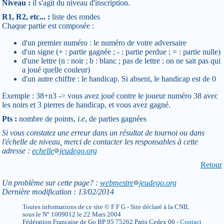
Niveau :
il s'agit du niveau d'inscription.
R1, R2, etc... :
liste des rondes
Chaque partie est composée :
d'un premier numéro : le numéro de votre adversaire
d'un signe (+ : partie gagnée ; - : partie perdue ; = : partie nulle)
d'une lettre (n : noir ; b : blanc ; pas de lettre : on ne sait pas qui
a joué quelle couleur)
d'un autre chiffre : le handicap. Si absent, le handicap est de 0
Exemple : 38+n3 -> vous avez joué contre le joueur numéro 38 avec
les noirs et 3 pierres de handicap, et vous avez gagné.
Pts :
nombre de points,
i.e
, de parties gagnées
Si vous constatez une erreur dans un résultat de tournoi ou dans
l'échelle de niveau, merci de contacter les responsables à cette
adresse :
echelle
jeudego.org
Retour
Un problème sur cette page? :
webmestre
jeudego.org
Dernière modification : 13/02/2014
Toutes informations de ce site © F F G - Site déclaré à la CNIL
sous le N° 1009012 le 22 Mars 2004
Fédération Française de Go BP 95 75262 Paris Cedex 06 -
Contact