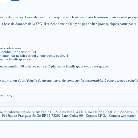
able du tournoi. Généralement, il correspond au classement dans le tournoi, mais ce n'est pas sy
la base de données de la FFG. Il se peut donc qu'il n'y ait pas de lien pour quelques participants.
otre adversaire
e perdue ; = : partie nulle)
de lettre : on ne sait pas qui a joué quelle couleur)
ent, le handicap est de 0
ueur numéro 38 avec les noirs et 3 pierres de handicap, et vous avez gagné.
e tournoi ou dans l'échelle de niveau, merci de contacter les responsables à cette adresse :
echelle
dego.org
outes informations de ce site © F F G - Site déclaré à la CNIL sous le N° 1009012 le 22 Mars 20
Fédération Française de Go BP 95 75262 Paris Cedex 06 -
Contact F.F.G.
-
Contact webmaster