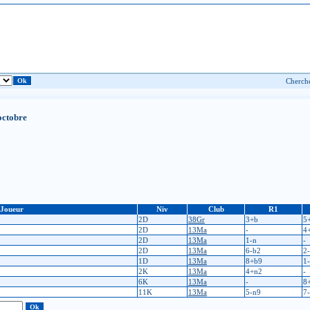
octobre
Joueur
Niv
Club
R1
2D
38Gr
3+b
5
2D
13Ma
-
4
2D
13Ma
1-n
-
2D
13Ma
6-b2
2
1D
13Ma
8+b9
1
2K
13Ma
4+n2
-
6K
13Ma
-
8
11K
13Ma
5-n9
7