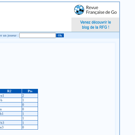
Chercher un joueur :
R2
Pts
+n1
2
+b
1
0
-n
0
-b1
1
1
+b3
1
-n3
0