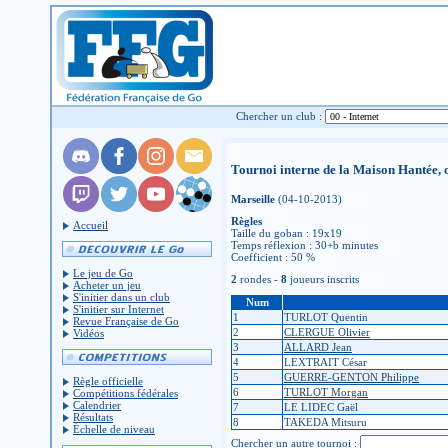
Chercher un club :
Tournoi interne de la Maison Hantée, 
Marseille
(04-10-2013)
Règles
Accueil
Taille du goban : 19x19
Temps réflexion : 30+b minutes
Coefficient : 50 %
Le jeu de Go
2
rondes -
8
joueurs inscrits
Acheter un jeu
S'initier dans un club
Num
S'initier sur Internet
1
TURLOT Quentin
Revue Française de Go
2
CLERGUE Olivier
Vidéos
3
ALLARD Jean
4
LEXTRAIT César
5
GUERRE-GENTON Philippe
Règle officielle
6
TURLOT Morgan
Compétitions fédérales
Calendrier
7
LE LIDEC Gaël
Résultats
8
TAKEDA Mitsuru
Échelle de niveau
Chercher un autre tournoi :