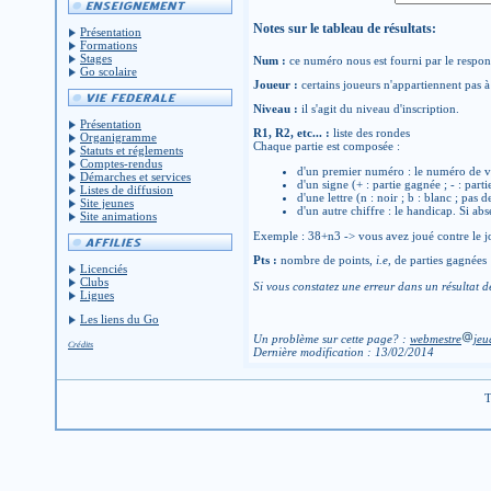
Notes sur le tableau de résultats:
Présentation
Formations
Stages
Num :
ce numéro nous est fourni par le respons
Go scolaire
Joueur :
certains joueurs n'appartiennent pas à 
Niveau :
il s'agit du niveau d'inscription.
Présentation
R1, R2, etc... :
liste des rondes
Organigramme
Chaque partie est composée :
Statuts et réglements
Comptes-rendus
d'un premier numéro : le numéro de v
Démarches et services
d'un signe (+ : partie gagnée ; - : parti
Listes de diffusion
d'une lettre (n : noir ; b : blanc ; pas 
Site jeunes
d'un autre chiffre : le handicap. Si abs
Site animations
Exemple : 38+n3 -> vous avez joué contre le jo
Pts :
nombre de points,
i.e
, de parties gagnées
Licenciés
Clubs
Si vous constatez une erreur dans un résultat d
Ligues
Les liens du Go
Un problème sur cette page? :
webmestre
jeu
Crédits
Dernière modification : 13/02/2014
T