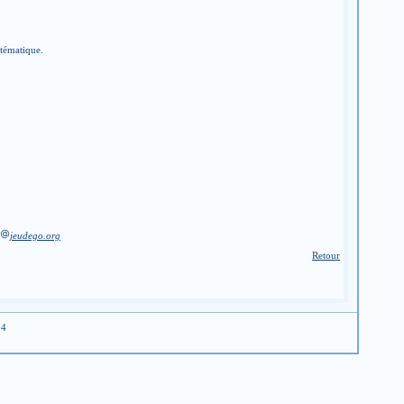
stématique.
jeudego.org
Retour
04