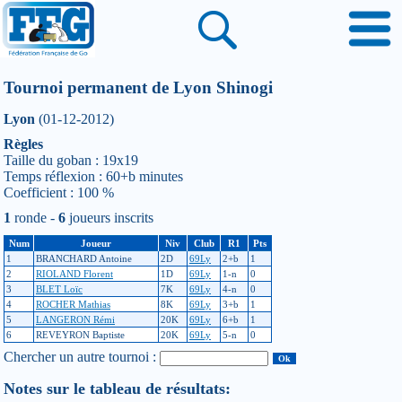
Tournoi permanent de Lyon Shinogi
Lyon
(01-12-2012)
Règles
Taille du goban : 19x19
Temps réflexion : 60+b minutes
Coefficient : 100 %
1
ronde -
6
joueurs inscrits
Num
Joueur
Niv
Club
R1
Pts
1
BRANCHARD Antoine
2D
69Ly
2+b
1
2
RIOLAND Florent
1D
69Ly
1-n
0
3
BLET Loïc
7K
69Ly
4-n
0
4
ROCHER Mathias
8K
69Ly
3+b
1
5
LANGERON Rémi
20K
69Ly
6+b
1
6
REVEYRON Baptiste
20K
69Ly
5-n
0
Chercher un autre tournoi :
Notes sur le tableau de résultats: