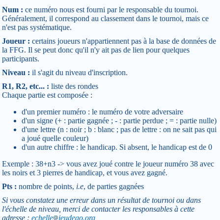
Num :
ce numéro nous est fourni par le responsable du tournoi.
Généralement, il correspond au classement dans le tournoi, mais ce
n'est pas systématique.
Joueur :
certains joueurs n'appartiennent pas à la base de données de
la FFG. Il se peut donc qu'il n'y ait pas de lien pour quelques
participants.
Niveau :
il s'agit du niveau d'inscription.
R1, R2, etc... :
liste des rondes
Chaque partie est composée :
d'un premier numéro : le numéro de votre adversaire
d'un signe (+ : partie gagnée ; - : partie perdue ; = : partie nulle)
d'une lettre (n : noir ; b : blanc ; pas de lettre : on ne sait pas qui
a joué quelle couleur)
d'un autre chiffre : le handicap. Si absent, le handicap est de 0
Exemple : 38+n3 -> vous avez joué contre le joueur numéro 38 avec
les noirs et 3 pierres de handicap, et vous avez gagné.
Pts :
nombre de points,
i.e
, de parties gagnées
Si vous constatez une erreur dans un résultat de tournoi ou dans
l'échelle de niveau, merci de contacter les responsables à cette
adresse :
echelle
jeudego.org