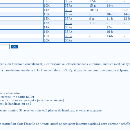
8K
35Re
12-b3
-
-
10K
35Re
15-n
14+n
-
14K
35Re
10+n3
-
9-b
15K
35Re
-
18+n
14+
15K
35Re
9-n
11-b
13-b
13K
35Re
11+b
-
-
14K
35Re
-
17+n
-
14K
35Re
-
16-b
-
15K
35Re
-
13-b
-
20K
35Re
-
-
-
able du tournoi. Généralement, il correspond au classement dans le tournoi, mais ce n'est pas sy
la base de données de la FFG. Il se peut donc qu'il n'y ait pas de lien pour quelques participants.
otre adversaire
e perdue ; = : partie nulle)
de lettre : on ne sait pas qui a joué quelle couleur)
ent, le handicap est de 0
ueur numéro 38 avec les noirs et 3 pierres de handicap, et vous avez gagné.
e tournoi ou dans l'échelle de niveau, merci de contacter les responsables à cette adresse :
echelle