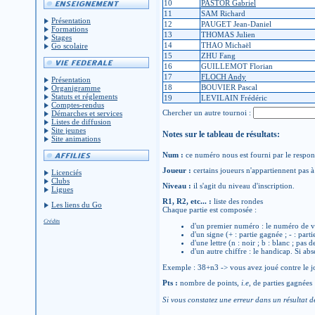
10
PASTOR Gabriel
11
SAM Richard
Présentation
12
PAUGET Jean-Daniel
Formations
13
THOMAS Julien
Stages
14
THAO Michaël
Go scolaire
15
ZHU Fang
16
GUILLEMOT Florian
17
FLOCH Andy
Présentation
18
BOUVIER Pascal
Organigramme
Statuts et réglements
19
LEVILAIN Frédéric
Comptes-rendus
Chercher un autre tournoi :
Démarches et services
Listes de diffusion
Site jeunes
Notes sur le tableau de résultats:
Site animations
Num :
ce numéro nous est fourni par le respons
Joueur :
certains joueurs n'appartiennent pas à 
Licenciés
Clubs
Niveau :
il s'agit du niveau d'inscription.
Ligues
R1, R2, etc... :
liste des rondes
Les liens du Go
Chaque partie est composée :
Crédits
d'un premier numéro : le numéro de v
d'un signe (+ : partie gagnée ; - : parti
d'une lettre (n : noir ; b : blanc ; pas 
d'un autre chiffre : le handicap. Si abs
Exemple : 38+n3 -> vous avez joué contre le jo
Pts :
nombre de points,
i.e
, de parties gagnées
Si vous constatez une erreur dans un résultat d