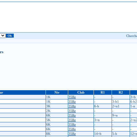
rs
ur
Niv
Club
R1
R2
1K
35Re
-
-
3+b
1K
35Re
-
3-b1
6-b2
3K
35Re
6-b
2+n1
1-n
2K
35Re
-
-
-
6K
35Re
-
9+n
-
5K
35Re
3+n
-
2+n
6K
35Re
-
-
-
6K
35Re
-
-
-
8K
35Re
14+b
5-b
12+