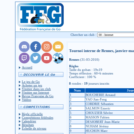
Chercher un club :
Tournoi interne de Rennes, janvier-ma
Rennes
(31-03-2010)
Règles
Accueil
Taille du goban : 19x19
Temps réflexion : 60+b minutes
Coefficient : 100 %
Le jeu de Go
8
rondes -
19
joueurs inscrits
Acheter un jeu
S'initier dans un club
Num
Joue
S'initier sur Internet
1
BOUCHERIE Arnaud
Revue Française de Go
2
YAO Jian-Feng
Vidéos
3
CORDRIE Sébastien
4
SALMON Emeric
5
CHOUZIER Silvère
Règle officielle
6
MASSON Fabien
Compétitions fédérales
Calendrier
7
DESJOBERT Jean-Marie
Résultats
8
NUHAM Jérémy
Échelle de niveau
9
HUCHON Marc