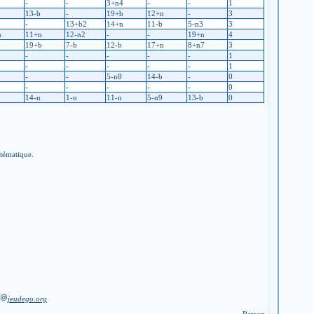
-
-
3+n4
-
-
1
13-b
-
19+b
12+n
-
3
-
13+b2
14+n
11-b
5-n3
3
n
11+n
12-n2
-
-
19+n
4
19+b
7-b
12-b
17+n
8+n7
3
-
-
-
-
-
1
-
-
-
-
-
1
-
-
5-n8
14-b
-
0
-
-
-
-
-
0
14-n
1-n
11-n
5-n9
13-b
0
stématique.
jeudego.org