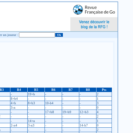
Chercher un joueur :
R3
R4
R5
R6
R7
R8
Pts
-
19+b
-
-
-
2
8+b4
-
-
-
-
1
4+b
8+b3
10-b4
-
-
3
3-n
-
-
-
-
0
-
-
17+b8
19+b9
12+b3
4
2
-
-
-
-
-
2
-
14+n
-
-
-
1
2-n4
3-n3
-
-
14-b7
0
n
-
-
-
-
-
2