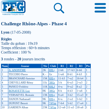
Challenge Rhône-Alpes - Phase 4
Lyon
(17-05-2008)
Règles
Taille du goban : 19x19
Temps réflexion : 60+b minutes
Coefficient : 100 %
3
rondes -
20
joueurs inscrits
Num
Joueur
Niv
Club
R1
R2
R3
Pts
1
A. ANONYME
2K
69Lj
2-b6
17+b3
6-b6
1
2
TECCHIO Pierre
K -
Gr
1+n6
8-b1
4-b3
1
3
BRANCHARD Antoine
15K
69Ly
11-b3
7+n2
16-b4
1
4
CHEVILLARD Rémy
11k
38Gr
5-b
6+n3
2+n3
2
5
PANICO Frédéric
11K
69LJ
4+n
9+n2
8-n2
2
6
RONAYETTE Luc
8K
38Gr
8-b
4-b3
1+n6
1
7
VERSAEVEL Romain
13K
69Ly
9-n4
3-b2
15-n3
0
8
DANON Nathanaël
9K
69Ly
6+n
2+n1
5+b2
3
9
DUPONT Benoit
9K
74Vm
7+b4
5-b2
17-n4
1
10
GARDIEN Alban
23K
74Vm
12+n6
11-n5
18-n6
1