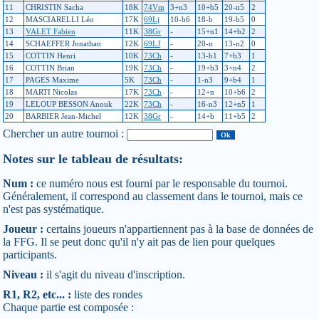
11
CHRISTIN Sacha
18K
74Vm
3+n3
10+b5
20-n5
2
12
MASCIARELLI Léo
17K
69Lj
10-b6
18-b
19-b5
0
13
VALET Fabien
11K
38Gr
-
15+n1
14+b2
2
14
SCHAEFFER Jonathan
12K
69LJ
-
20-n
13-n2
0
15
COTTIN Henri
10K
73Ch
-
13-b1
7+b3
1
16
COTTIN Brian
19K
73Ch
-
19+b3
3+n4
2
17
PAGES Maxime
5K
73Ch
-
1-n3
9+b4
1
18
MARTI Nicolas
17K
73Ch
-
12+n
10+b6
2
19
LELOUP BESSON Anouk
22K
73Ch
-
16-n3
12+n5
1
20
BARBIER Jean-Michel
12K
38Gr
-
14+b
11+b5
2
Chercher un autre tournoi :
Notes sur le tableau de résultats:
Num :
ce numéro nous est fourni par le responsable du tournoi.
Généralement, il correspond au classement dans le tournoi, mais ce
n'est pas systématique.
Joueur :
certains joueurs n'appartiennent pas à la base de données de
la FFG. Il se peut donc qu'il n'y ait pas de lien pour quelques
participants.
Niveau :
il s'agit du niveau d'inscription.
R1, R2, etc... :
liste des rondes
Chaque partie est composée :