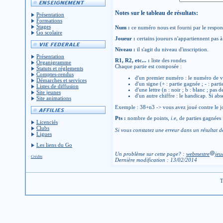
Notes sur le tableau de résultats:
Présentation
Formations
Stages
Num :
ce numéro nous est fourni par le respons
Go scolaire
Joueur :
certains joueurs n'appartiennent pas à 
Niveau :
il s'agit du niveau d'inscription.
Présentation
R1, R2, etc... :
liste des rondes
Organigramme
Chaque partie est composée :
Statuts et réglements
Comptes-rendus
d'un premier numéro : le numéro de v
Démarches et services
d'un signe (+ : partie gagnée ; - : parti
Listes de diffusion
d'une lettre (n : noir ; b : blanc ; pas 
Site jeunes
d'un autre chiffre : le handicap. Si abs
Site animations
Exemple : 38+n3 -> vous avez joué contre le jo
Pts :
nombre de points,
i.e
, de parties gagnées
Licenciés
Clubs
Si vous constatez une erreur dans un résultat d
Ligues
Les liens du Go
Un problème sur cette page? :
webmestre
jeu
Crédits
Dernière modification : 13/02/2014
T