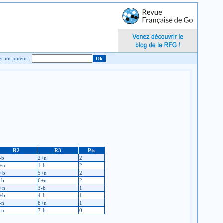
Chercher un joueur :
R2
R3
Pts
-b
2+n
2
+n
1-b
2
+b
5+n
2
-b
6+n
2
+n
3-b
1
+b
4-b
1
-n
8+n
1
-n
7-b
0