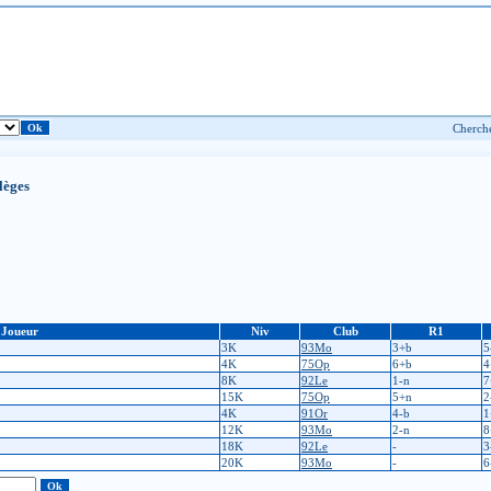
lèges
Joueur
Niv
Club
R1
3K
93Mo
3+b
5
4K
75Op
6+b
4
8K
92Le
1-n
7
15K
75Op
5+n
2
4K
91Or
4-b
1
12K
93Mo
2-n
8
18K
92Le
-
3
20K
93Mo
-
6