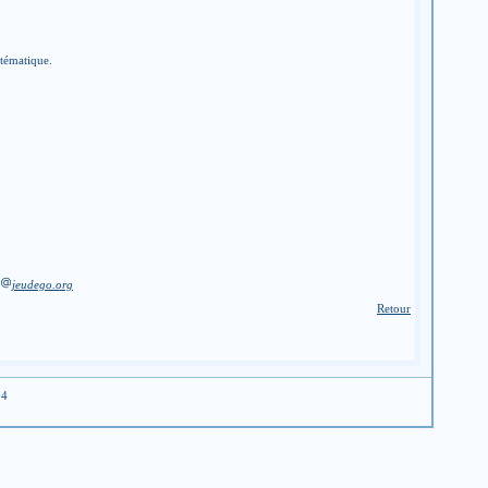
stématique.
jeudego.org
Retour
04