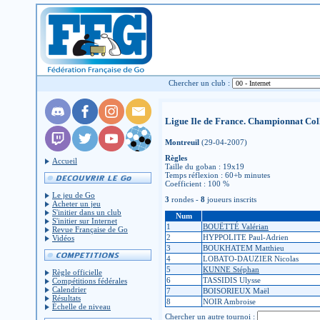
Chercher un club :
Ligue Ile de France. Championnat Col
Montreuil
(29-04-2007)
Règles
Accueil
Taille du goban : 19x19
Temps réflexion : 60+b minutes
Coefficient : 100 %
Le jeu de Go
3
rondes -
8
joueurs inscrits
Acheter un jeu
S'initier dans un club
Num
S'initier sur Internet
1
BOUËTTÉ Valérian
Revue Française de Go
2
HYPPOLITE Paul-Adrien
Vidéos
3
BOUKHATEM Matthieu
4
LOBATO-DAUZIER Nicolas
5
KUNNE Stéphan
Règle officielle
6
TASSIDIS Ulysse
Compétitions fédérales
Calendrier
7
BOISORIEUX Maël
Résultats
8
NOIR Ambroise
Échelle de niveau
Chercher un autre tournoi :