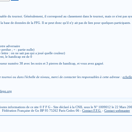
able du tournoi. Généralement, il correspond au classement dans le tournoi, mais ce n'est pas sy
la base de données de la FFG. Il se peut donc qu'il n'y ait pas de lien pour quelques participants.
otre adversaire
e perdue ; = : partie nulle)
de lettre : on ne sait pas qui a joué quelle couleur)
ent, le handicap est de 0
ueur numéro 38 avec les noirs et 3 pierres de handicap, et vous avez gagné.
e tournoi ou dans l'échelle de niveau, merci de contacter les responsables à cette adresse :
echelle
dego.org
outes informations de ce site © F F G - Site déclaré à la CNIL sous le N° 1009012 le 22 Mars 20
Fédération Française de Go BP 95 75262 Paris Cedex 06 -
Contact F.F.G.
-
Contact webmaster