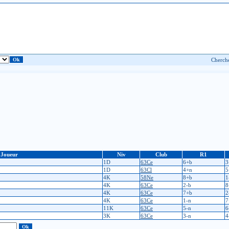
Joueur
Niv
Club
R1
1D
63Ce
6+b
3
1D
63Cl
4+n
5
4K
58Ne
8+b
1
4K
63Ce
2-b
8
4K
63Ce
7+b
2
4K
63Ce
1-n
7
11K
63Ce
5-n
6
3K
63Ce
3-n
4