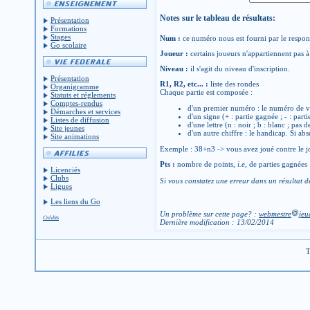
Notes sur le tableau de résultats:
Présentation
Formations
Stages
Num :
ce numéro nous est fourni par le respons
Go scolaire
Joueur :
certains joueurs n'appartiennent pas à 
Niveau :
il s'agit du niveau d'inscription.
Présentation
R1, R2, etc... :
liste des rondes
Organigramme
Chaque partie est composée :
Statuts et réglements
Comptes-rendus
d'un premier numéro : le numéro de v
Démarches et services
d'un signe (+ : partie gagnée ; - : parti
Listes de diffusion
d'une lettre (n : noir ; b : blanc ; pas 
Site jeunes
d'un autre chiffre : le handicap. Si abs
Site animations
Exemple : 38+n3 -> vous avez joué contre le jo
Pts :
nombre de points,
i.e
, de parties gagnées
Licenciés
Clubs
Si vous constatez une erreur dans un résultat d
Ligues
Les liens du Go
Un problème sur cette page? :
webmestre
jeu
Crédits
Dernière modification : 13/02/2014
T