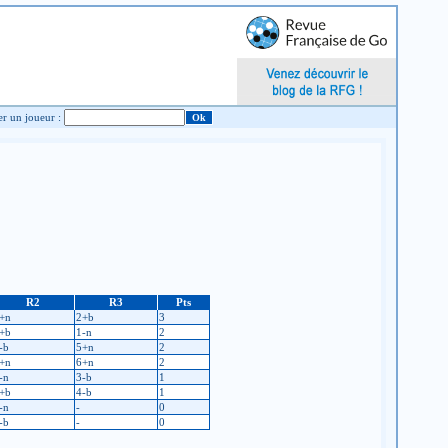
Chercher un joueur :
R2
R3
Pts
+n
2+b
3
+b
1-n
2
-b
5+n
2
+n
6+n
2
-n
3-b
1
+b
4-b
1
-n
-
0
-b
-
0