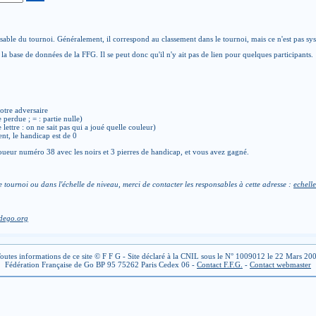
able du tournoi. Généralement, il correspond au classement dans le tournoi, mais ce n'est pas sy
la base de données de la FFG. Il se peut donc qu'il n'y ait pas de lien pour quelques participants.
otre adversaire
e perdue ; = : partie nulle)
de lettre : on ne sait pas qui a joué quelle couleur)
ent, le handicap est de 0
ueur numéro 38 avec les noirs et 3 pierres de handicap, et vous avez gagné.
e tournoi ou dans l'échelle de niveau, merci de contacter les responsables à cette adresse :
echelle
dego.org
outes informations de ce site © F F G - Site déclaré à la CNIL sous le N° 1009012 le 22 Mars 20
Fédération Française de Go BP 95 75262 Paris Cedex 06 -
Contact F.F.G.
-
Contact webmaster