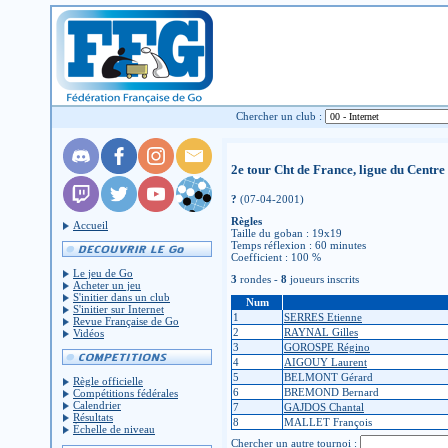
Chercher un club :
2e tour Cht de France, ligue du Centre
?
(07-04-2001)
Règles
Accueil
Taille du goban : 19x19
Temps réflexion : 60 minutes
Coefficient : 100 %
Le jeu de Go
3
rondes -
8
joueurs inscrits
Acheter un jeu
S'initier dans un club
Num
S'initier sur Internet
1
SERRES Etienne
Revue Française de Go
2
RAYNAL Gilles
Vidéos
3
GOROSPE Régino
4
AIGOUY Laurent
5
BELMONT Gérard
Règle officielle
6
BREMOND Bernard
Compétitions fédérales
Calendrier
7
GAJDOS Chantal
Résultats
8
MALLET François
Échelle de niveau
Chercher un autre tournoi :