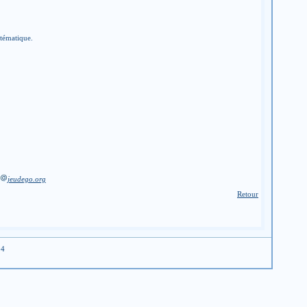
stématique.
jeudego.org
Retour
04