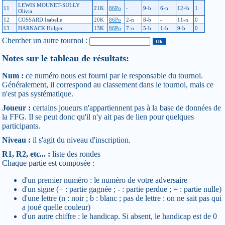
LEWIS MOUNET-SULLY
11
21K
86Po
-
9-b
6-n
12+b
1
Olivia
12
COSSARD Isabelle
20K
86Po
2-n
8-b
-
11-n
0
13
HARNACK Holger
13K
86Po
7-n
5-b
1-b
9-b
0
Chercher un autre tournoi :
Notes sur le tableau de résultats:
Num :
ce numéro nous est fourni par le responsable du tournoi.
Généralement, il correspond au classement dans le tournoi, mais ce
n'est pas systématique.
Joueur :
certains joueurs n'appartiennent pas à la base de données de
la FFG. Il se peut donc qu'il n'y ait pas de lien pour quelques
participants.
Niveau :
il s'agit du niveau d'inscription.
R1, R2, etc... :
liste des rondes
Chaque partie est composée :
d'un premier numéro : le numéro de votre adversaire
d'un signe (+ : partie gagnée ; - : partie perdue ; = : partie nulle)
d'une lettre (n : noir ; b : blanc ; pas de lettre : on ne sait pas qui
a joué quelle couleur)
d'un autre chiffre : le handicap. Si absent, le handicap est de 0