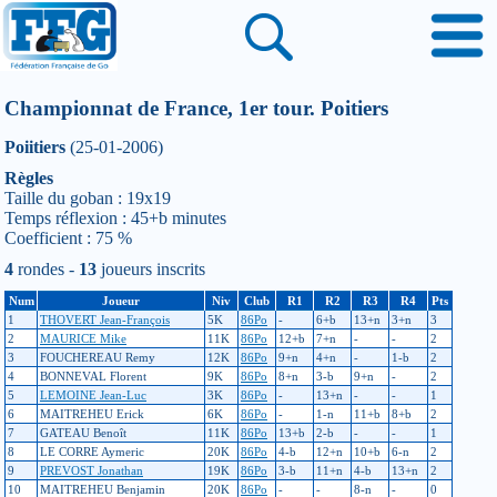
Championnat de France, 1er tour. Poitiers
Poiitiers
(25-01-2006)
Règles
Taille du goban : 19x19
Temps réflexion : 45+b minutes
Coefficient : 75 %
4
rondes -
13
joueurs inscrits
Num
Joueur
Niv
Club
R1
R2
R3
R4
Pts
1
THOVERT Jean-François
5K
86Po
-
6+b
13+n
3+n
3
2
MAURICE Mike
11K
86Po
12+b
7+n
-
-
2
3
FOUCHEREAU Remy
12K
86Po
9+n
4+n
-
1-b
2
4
BONNEVAL Florent
9K
86Po
8+n
3-b
9+n
-
2
5
LEMOINE Jean-Luc
3K
86Po
-
13+n
-
-
1
6
MAITREHEU Erick
6K
86Po
-
1-n
11+b
8+b
2
7
GATEAU Benoît
11K
86Po
13+b
2-b
-
-
1
8
LE CORRE Aymeric
20K
86Po
4-b
12+n
10+b
6-n
2
9
PREVOST Jonathan
19K
86Po
3-b
11+n
4-b
13+n
2
10
MAITREHEU Benjamin
20K
86Po
-
-
8-n
-
0