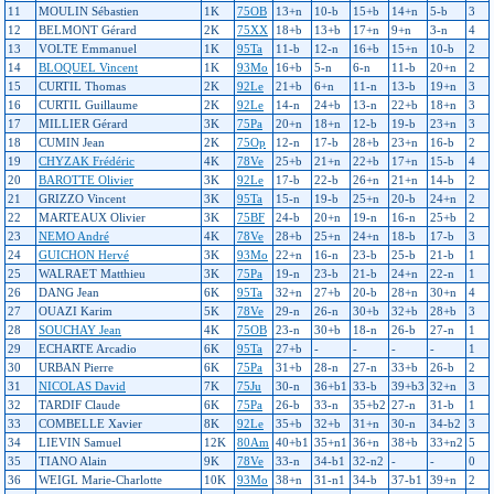
11
MOULIN Sébastien
1K
75OB
13+n
10-b
15+b
14+n
5-b
3
12
BELMONT Gérard
2K
75XX
18+b
13+b
17+n
9+n
3-n
4
13
VOLTE Emmanuel
1K
95Ta
11-b
12-n
16+b
15+n
10-b
2
14
BLOQUEL Vincent
1K
93Mo
16+b
5-n
6-n
11-b
20+n
2
15
CURTIL Thomas
2K
92Le
21+b
6+n
11-n
13-b
19+n
3
16
CURTIL Guillaume
2K
92Le
14-n
24+b
13-n
22+b
18+n
3
17
MILLIER Gérard
3K
75Pa
20+n
18+n
12-b
19-b
23+n
3
18
CUMIN Jean
2K
75Op
12-n
17-b
28+b
23+n
16-b
2
19
CHYZAK Frédéric
4K
78Ve
25+b
21+n
22+b
17+n
15-b
4
20
BAROTTE Olivier
3K
92Le
17-b
22-b
26+n
21+n
14-b
2
21
GRIZZO Vincent
3K
95Ta
15-n
19-b
25+n
20-b
24+n
2
22
MARTEAUX Olivier
3K
75BF
24-b
20+n
19-n
16-n
25+b
2
23
NEMO André
4K
78Ve
28+b
25+n
24+n
18-b
17-b
3
24
GUICHON Hervé
3K
93Mo
22+n
16-n
23-b
25-b
21-b
1
25
WALRAET Matthieu
3K
75Pa
19-n
23-b
21-b
24+n
22-n
1
26
DANG Jean
6K
95Ta
32+n
27+b
20-b
28+n
30+n
4
27
OUAZI Karim
5K
78Ve
29-n
26-n
30+b
32+b
28+b
3
28
SOUCHAY Jean
4K
75OB
23-n
30+b
18-n
26-b
27-n
1
29
ECHARTE Arcadio
6K
95Ta
27+b
-
-
-
-
1
30
URBAN Pierre
6K
75Pa
31+b
28-n
27-n
33+b
26-b
2
31
NICOLAS David
7K
75Ju
30-n
36+b1
33-b
39+b3
32+n
3
32
TARDIF Claude
6K
75Pa
26-b
33-n
35+b2
27-n
31-b
1
33
COMBELLE Xavier
8K
92Le
35+b
32+b
31+n
30-n
34-b2
3
34
LIEVIN Samuel
12K
80Am
40+b1
35+n1
36+n
38+b
33+n2
5
35
TIANO Alain
9K
78Ve
33-n
34-b1
32-n2
-
-
0
36
WEIGL Marie-Charlotte
10K
93Mo
38+n
31-n1
34-b
37-b1
39+n
2