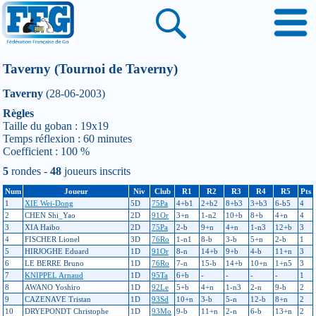
Taverny (Tournoi de Taverny)
Taverny
(28-06-2003)
Règles
Taille du goban : 19x19
Temps réflexion : 60 minutes
Coefficient : 100 %
5
rondes -
48
joueurs inscrits
Num
Joueur
Niv
Club
R1
R2
R3
R4
R5
Pts
1
XIE Wei-Dong
5D
75Pa
4+b1
2+b2
8+b3
3+b3
6-b5
4
2
CHEN Shi_Yao
2D
91Or
3+n
1-n2
10+b
8+b
4+n
4
3
XIA Haibo
2D
75Pa
2-b
9+n
4+n
1-n3
12+b
3
4
FISCHER Lionel
3D
76Ro
1-n1
8-b
3-b
5+n
2-b
1
5
HIRJOGHE Eduard
1D
91Or
8-n
14+b
9+b
4-b
11+n
3
6
LE BERRE Bruno
1D
76Ro
7-n
15-b
14+b
10+n
1+n5
3
7
KNIPPEL Arnaud
1D
95Ta
6+b
-
-
-
-
1
8
AWANO Yoshiro
1D
92Le
5+b
4+n
1-n3
2-n
9-b
2
9
CAZENAVE Tristan
1D
93Sd
10+n
3-b
5-n
12-b
8+n
2
10
DRYEPONDT Christophe
1D
93Mo
9-b
11+n
2-n
6-b
13+n
2