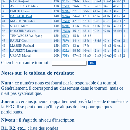
37
NAY Benjamin
12K
91Or
39-b
41-n
38+n1
36+n1
42+b1
3
38
AVERSENG Frédéric
11K
75OB
36-b
39+n
37-b1
34-n
40-b
1
39
EMOTO Kenzo
12K
92Bo
37+n
38-b
41+n
31-n3
36-b
2
40
BARATOU Paul
14K
92An
34-n1
42+b
43+n
41+b
38+n
4
41
MARTIGNE Odile
14K
75OB
42+n
37+b
39-b
40-n
46-b1
2
42
STOLL Marc
14K
92Bo
41-b
40-n
47+b
45+n
37-n1
2
43
KOLYBINE Alexis
16K
75Op
46+b
45+n
40-b
47+n
48+b4
4
44
TEN WEGES Wolfgang
15K
95Ta
45-b
48+b3
-
-
-
1
45
RAULT Gaël
16K
78Ve
44+n
43-b
48+b3
42-b
47+n
3
46
MASSIN Raphaël
15K
95Ta
43-n
47-b
-
48-b3
41+n1
1
47
LAURENT Ludovic
16K
92Le
48-b3
46+n
42-n
43-b
45-b
1
48
URBAN Marcel
20K
75Pa
47+n3
44-n3
45-n3
46+n3
43-n4
2
Chercher un autre tournoi :
Notes sur le tableau de résultats:
Num :
ce numéro nous est fourni par le responsable du tournoi.
Généralement, il correspond au classement dans le tournoi, mais ce
n'est pas systématique.
Joueur :
certains joueurs n'appartiennent pas à la base de données de
la FFG. Il se peut donc qu'il n'y ait pas de lien pour quelques
participants.
Niveau :
il s'agit du niveau d'inscription.
R1, R2, etc... :
liste des rondes