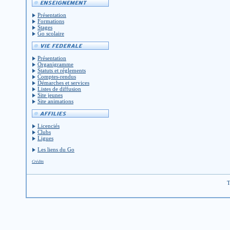
Présentation
Formations
Stages
Go scolaire
Présentation
Organigramme
Statuts et réglements
Comptes-rendus
Démarches et services
Listes de diffusion
Site jeunes
Site animations
Licenciés
Clubs
Ligues
Les liens du Go
Crédits
T