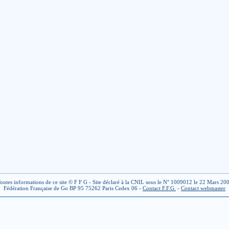
outes informations de ce site © F F G - Site déclaré à la CNIL sous le N° 1009012 le 22 Mars 20
Fédération Française de Go BP 95 75262 Paris Cedex 06 -
Contact F.F.G.
-
Contact webmaster