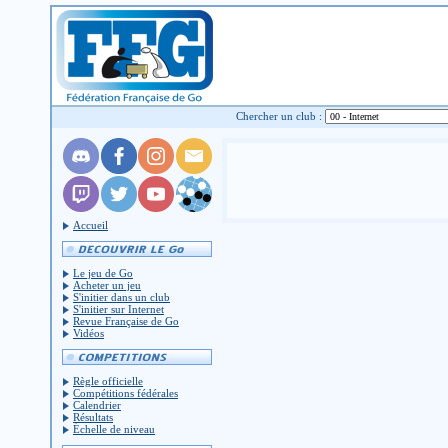
Chercher un club :
Accueil
Le jeu de Go
Acheter un jeu
S'initier dans un club
S'initier sur Internet
Revue Française de Go
Vidéos
Règle officielle
Compétitions fédérales
Calendrier
Résultats
Échelle de niveau