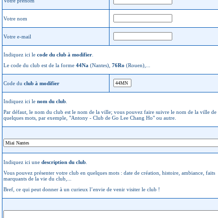
Votre prénom
Votre nom
Votre e-mail
Indiquez ici le
code du club à modifier
.
Le code du club est de la forme
44Na
(Nantes),
76Ro
(Rouen),...
Code du
club à modifier
Indiquez ici le
nom du club
.
Par défaut, le nom du club est le nom de la ville; vous pouvez faire suivre le nom de la ville de
quelques mots, par exemple, "Antony - Club de Go Lee Chang Ho" ou autre.
Indiquez ici une
description du club
.
Vous pouvez présenter votre club en quelques mots : date de création, histoire, ambiance, faits
marquants de la vie du club,...
Bref, ce qui peut donner à un curieux l’envie de venir visiter le club !