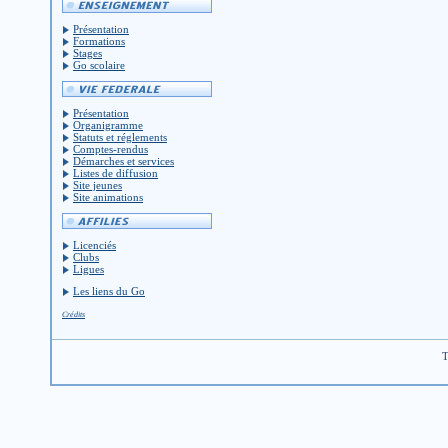
Présentation
Formations
Stages
Go scolaire
Présentation
Organigramme
Statuts et réglements
Comptes-rendus
Démarches et services
Listes de diffusion
Site jeunes
Site animations
Licenciés
Clubs
Ligues
Les liens du Go
Crédits
T