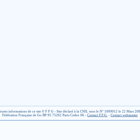
outes informations de ce site © F F G - Site déclaré à la CNIL sous le N° 1009012 le 22 Mars 20
Fédération Française de Go BP 95 75262 Paris Cedex 06 -
Contact F.F.G.
-
Contact webmaster