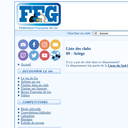
Chercher un club :
Liste des clubs
09 - Ariège
Il n'y a pas de club dans ce département!
Accueil
Ce département fait partie de la
Ligue du Sud-
Le jeu de Go
Acheter un jeu
S'initier dans un club
S'initier sur Internet
Revue Française de Go
Vidéos
Règle officielle
Compétitions fédérales
Calendrier
Résultats
Échelle de niveau