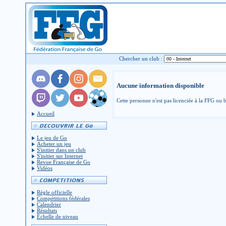
Chercher un club :
Aucune information disponible
Cette personne n'est pas licenciée à la FFG ou b
Accueil
Le jeu de Go
Acheter un jeu
S'initier dans un club
S'initier sur Internet
Revue Française de Go
Vidéos
Règle officielle
Compétitions fédérales
Calendrier
Résultats
Échelle de niveau