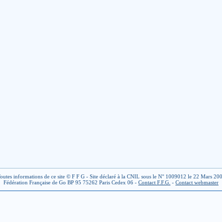
outes informations de ce site © F F G - Site déclaré à la CNIL sous le N° 1009012 le 22 Mars 20
Fédération Française de Go BP 95 75262 Paris Cedex 06 -
Contact F.F.G.
-
Contact webmaster