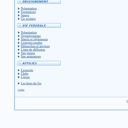
Présentation
Formations
Stages
Go scolaire
Présentation
Organigramme
Statuts et réglements
Comptes-rendus
Démarches et services
Listes de diffusion
Site jeunes
Site animations
Licenciés
Clubs
Ligues
Les liens du Go
Crédits
T