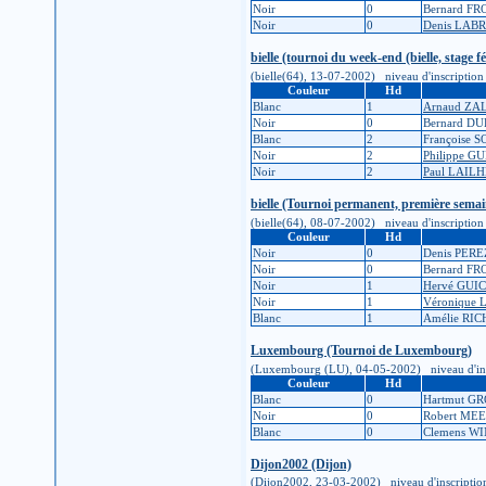
Noir
0
Bernard F
Noir
0
Denis LAB
bielle (tournoi du week-end (bielle, stage f
(bielle(64), 13-07-2002) niveau d'inscription :
Couleur
Hd
Blanc
1
Arnaud Z
Noir
0
Bernard DU
Blanc
2
Françoise 
Noir
2
Philippe 
Noir
2
Paul LAIL
bielle (Tournoi permanent, première semaine
(bielle(64), 08-07-2002) niveau d'inscription :
Couleur
Hd
Noir
0
Denis PERE
Noir
0
Bernard F
Noir
1
Hervé GUI
Noir
1
Véronique
Blanc
1
Amélie RI
Luxembourg (Tournoi de Luxembourg)
(Luxembourg (LU), 04-05-2002) niveau d'inscrip
Couleur
Hd
Blanc
0
Hartmut G
Noir
0
Robert ME
Blanc
0
Clemens W
Dijon2002 (Dijon)
(Dijon2002, 23-03-2002) niveau d'inscription :