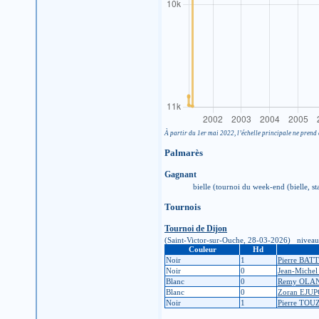
À partir du 1er mai 2022, l’échelle principale ne prend 
Palmarès
Gagnant
bielle (tournoi du week-end (bielle, s
Tournois
Tournoi de Dijon
(Saint-Victor-sur-Ouche, 28-03-2026) niveau d'i
Couleur
Hd
Noir
1
Pierre BAT
Noir
0
Jean-Miche
Blanc
0
Remy OLA
Blanc
0
Zoran EJU
Noir
1
Pierre TOU