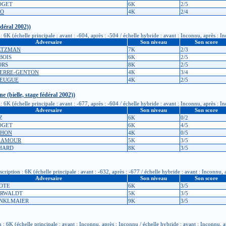
ROGET
6K
2/5
RO
4K
2/4
édéral 2002))
 6K (échelle principale : avant : -604, après : -504 / échelle hybride : avant : Inconnu, après : I
Adversaire
Son niveau
Son score
ALTZMAN
7K
2/3
BOIS
6K
2/5
SORS
8K
2/5
GUERRE-GENTON
4K
3/4
HEUGUE
4K
2/5
 (bielle, stage fédéral 2002))
 6K (échelle principale : avant : -677, après : -604 / échelle hybride : avant : Inconnu, après : I
Adversaire
Son niveau
Son score
Z
6K
0/2
ROGET
6K
4/5
CHON
4K
0/5
 LAMOUR
5K
3/5
CHARD
8K
3/5
tion : 6K (échelle principale : avant : -632, après : -677 / échelle hybride : avant : Inconnu, 
Adversaire
Son niveau
Son score
ROTE
6K
3/5
ERWALDT
5K
3/5
INKLMAIER
9K
3/5
 6K (échelle principale : avant : Inconnu, après : Inconnu / échelle hybride : avant : Inconnu, 