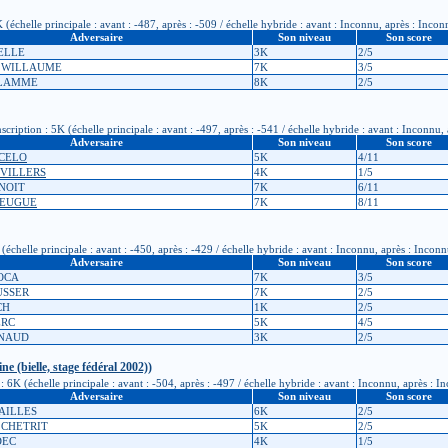
échelle principale : avant : -487, après : -509 / échelle hybride : avant : Inconnu, après : Incon
Adversaire
Son niveau
Son score
ELLE
3K
2/5
in WILLAUME
7K
3/5
CLAMME
8K
2/5
iption : 5K (échelle principale : avant : -497, après : -541 / échelle hybride : avant : Inconnu,
Adversaire
Son niveau
Son score
RCELO
5K
4/11
 VILLERS
4K
1/5
ENOIT
7K
6/11
HEUGUE
7K
8/11
chelle principale : avant : -450, après : -429 / échelle hybride : avant : Inconnu, après : Inconn
Adversaire
Son niveau
Son score
VOCA
7K
3/5
USSER
7K
2/5
CH
1K
2/5
ERC
5K
4/5
ENAUD
3K
2/5
e (bielle, stage fédéral 2002))
 6K (échelle principale : avant : -504, après : -497 / échelle hybride : avant : Inconnu, après : I
Adversaire
Son niveau
Son score
RAILLES
6K
2/5
e CHETRIT
5K
2/5
DEC
4K
1/5