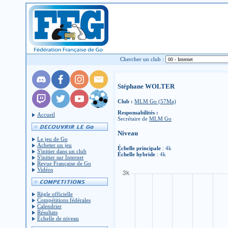
Chercher un club :
Stéphane WOLTER
Club :
MLM Go (57Ma)
Responsabilités :
Accueil
Secrétaire de
MLM Go
Niveau
Le jeu de Go
Acheter un jeu
Échelle principale
: 4k
S'initier dans un club
Échelle hybride
: 4k
S'initier sur Internet
Revue Française de Go
Vidéos
Règle officielle
Compétitions fédérales
Calendrier
Résultats
Échelle de niveau