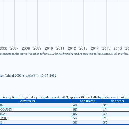
en compte que les tournois joués en présentiel. L’échelle hybride prend en compte tous les tournois, joués en présent
tage fédéral 2002)), bielle(64), 13-07-2002
nscription : 5K (échelle principale : avant : -409, après : -385 / échelle hybride : avant : -409, 
Adversaire
Son niveau
Son score
TIN
4K
3/5
l COUSIN
6K
1/4
NDA
6K
3/5
POVIC
5K
2/5
ZE
3K
3/5