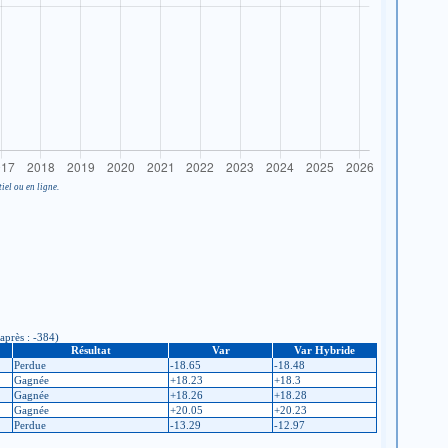
iel ou en ligne.
après : -384)
Résultat
Var
Var Hybride
Perdue
-18.65
-18.48
Gagnée
+18.23
+18.3
Gagnée
+18.26
+18.28
Gagnée
+20.05
+20.23
Perdue
-13.29
-12.97