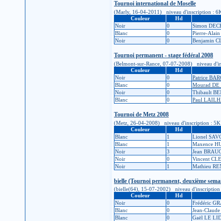
Tournoi international de Moselle
(Marly, 16-04-2011) niveau d'inscription : 6K (
Couleur
Hd
Noir
0
Simon DEC
Blanc
0
Pierre-Ala
Noir
0
Benjamin 
Tournoi permanent - stage fédéral 2008
(Belmont-sur-Rance, 07-07-2008) niveau d'inscr
Couleur
Hd
Noir
0
Patrice BA
Blanc
0
Mourad DE
Noir
0
Thibault B
Blanc
0
Paul LAIL
Tournoi de Metz 2008
(Metz, 26-04-2008) niveau d'inscription : 5K (é
Couleur
Hd
Blanc
1
Lionel SA
Blanc
1
Maxence H
Noir
3
Jean BRAU
Noir
0
Vincent CL
Noir
1
Mathieu R
bielle (Tournoi permanent, deuxième semain
(bielle(64), 15-07-2002) niveau d'inscription :
Couleur
Hd
Noir
0
Frédéric G
Blanc
0
Jean-Claud
Blanc
0
Gaël LE LI