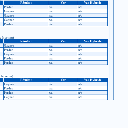
Résultat
Var
Var Hybride
Perdue
n/a
n/a
Gagnée
n/a
n/a
Gagnée
n/a
n/a
Gagnée
n/a
n/a
Perdue
n/a
n/a
 : Inconnu)
Résultat
Var
Var Hybride
Gagnée
n/a
n/a
Perdue
n/a
n/a
Gagnée
n/a
n/a
Perdue
n/a
n/a
Perdue
n/a
n/a
: Inconnu)
Résultat
Var
Var Hybride
Gagnée
n/a
n/a
Perdue
n/a
n/a
Perdue
n/a
n/a
Gagnée
n/a
n/a
Gagnée
n/a
n/a
 après : Inconnu)
Résultat
Var
Var Hybride
Gagnée
n/a
n/a
Perdue
n/a
n/a