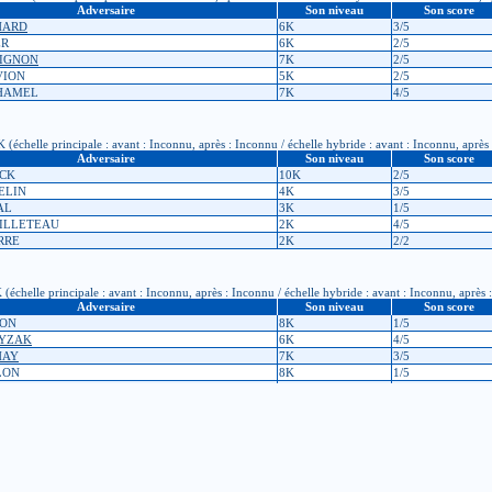
Adversaire
Son niveau
Son score
CHARD
6K
3/5
ER
6K
2/5
LIGNON
7K
2/5
VION
5K
2/5
UHAMEL
7K
4/5
(échelle principale : avant : Inconnu, après : Inconnu / échelle hybride : avant : Inconnu, après
Adversaire
Son niveau
Son score
ACK
10K
2/5
HELIN
4K
3/5
AL
3K
1/5
CAILLETEAU
2K
4/5
ERRE
2K
2/2
échelle principale : avant : Inconnu, après : Inconnu / échelle hybride : avant : Inconnu, après 
Adversaire
Son niveau
Son score
LON
8K
1/5
HYZAK
6K
4/5
HAY
7K
3/5
ELON
8K
1/5
VANDENBERGHE
6K
1/5
ription : 7K (échelle principale : avant : -786, après : -774 / échelle hybride : avant : Inconnu,
Adversaire
Son niveau
Son score
ERSTRAETEN
6K
3/5
AIN
5K
3/4