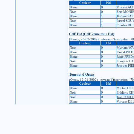
Couleur
Hd
Blanc
0
Vincent A
Noir
0
Eric MONI
Blanc
1
Jérôme SA
Noir
1
Pascal SOU
Blanc
1
Charles D
CdF Est (CdF 2eme tour Est)
(Nancy, 23-02-2002) niveau d'inscription : 8K 
Couleur
Hd
Noir
0
Myriam W
Blanc
0
Pascal PIC
Blanc
0
René FRED
Noir
0
François 
Blanc
0
Jacques PI
Tournoi d Orsay
(Orsay, 12-01-2002) niveau d'inscription : 7K (
Couleur
Hd
Blanc
0
Michel DE
Noir
0
Frédéric C
Noir
0
Jean SOUC
Blanc
0
Vincent D
Noir
0
Caroline 
Tournoi de Bruxelles 2001
(Bruxelles, Belgique, 10-11-2001) niveau d'insc
Couleur
Hd
Noir
0
Stéphan V
Noir
0
Eric LORR