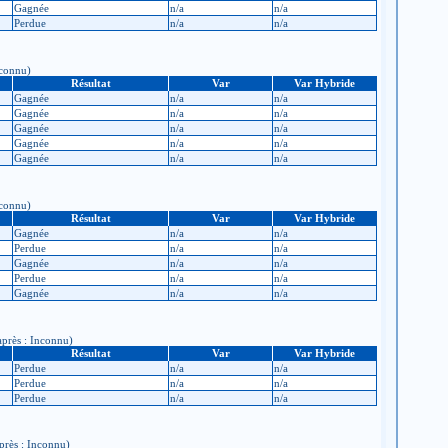
Gagnée
n/a
n/a
Perdue
n/a
n/a
nconnu)
Résultat
Var
Var Hybride
Gagnée
n/a
n/a
Gagnée
n/a
n/a
Gagnée
n/a
n/a
Gagnée
n/a
n/a
Gagnée
n/a
n/a
nconnu)
Résultat
Var
Var Hybride
Gagnée
n/a
n/a
Perdue
n/a
n/a
Gagnée
n/a
n/a
Perdue
n/a
n/a
Gagnée
n/a
n/a
après : Inconnu)
Résultat
Var
Var Hybride
Perdue
n/a
n/a
Perdue
n/a
n/a
Perdue
n/a
n/a
après : Inconnu)