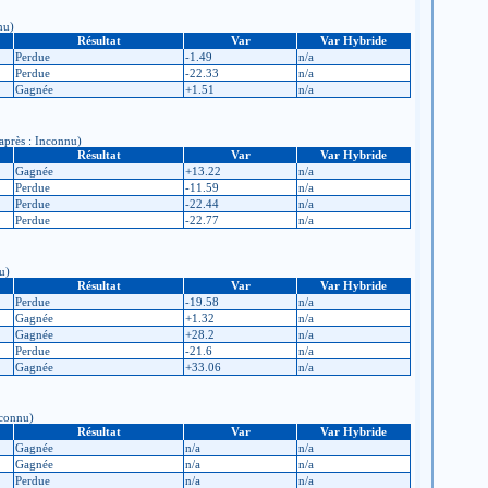
nu)
Résultat
Var
Var Hybride
Perdue
-1.49
n/a
Perdue
-22.33
n/a
Gagnée
+1.51
n/a
 après : Inconnu)
Résultat
Var
Var Hybride
Gagnée
+13.22
n/a
Perdue
-11.59
n/a
Perdue
-22.44
n/a
Perdue
-22.77
n/a
u)
Résultat
Var
Var Hybride
Perdue
-19.58
n/a
Gagnée
+1.32
n/a
Gagnée
+28.2
n/a
Perdue
-21.6
n/a
Gagnée
+33.06
n/a
nconnu)
Résultat
Var
Var Hybride
Gagnée
n/a
n/a
Gagnée
n/a
n/a
Perdue
n/a
n/a