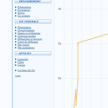
Présentation
Formations
Stages
Go scolaire
Présentation
Organigramme
Statuts et réglements
Comptes-rendus
Démarches et services
Listes de diffusion
Site jeunes
Site animations
Licenciés
Clubs
Ligues
Les liens du Go
Crédits