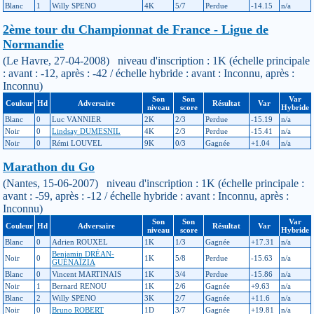
Blanc
1
Willy SPENO
4K
5/7
Perdue
-14.15
n/a
2ème tour du Championnat de France - Ligue de
Normandie
(Le Havre, 27-04-2008) niveau d'inscription : 1K (échelle principale
: avant : -12, après : -42 / échelle hybride : avant : Inconnu, après :
Inconnu)
Son
Son
Var
Couleur
Hd
Adversaire
Résultat
Var
niveau
score
Hybride
Blanc
0
Luc VANNIER
2K
2/3
Perdue
-15.19
n/a
Noir
0
Lindsay DUMESNIL
4K
2/3
Perdue
-15.41
n/a
Noir
0
Rémi LOUVEL
9K
0/3
Gagnée
+1.04
n/a
Marathon du Go
(Nantes, 15-06-2007) niveau d'inscription : 1K (échelle principale :
avant : -59, après : -12 / échelle hybride : avant : Inconnu, après :
Inconnu)
Son
Son
Var
Couleur
Hd
Adversaire
Résultat
Var
niveau
score
Hybride
Blanc
0
Adrien ROUXEL
1K
1/3
Gagnée
+17.31
n/a
Benjamin DRÉAN-
Noir
0
1K
5/8
Perdue
-15.63
n/a
GUÉNAÏZIA
Blanc
0
Vincent MARTINAIS
1K
3/4
Perdue
-15.86
n/a
Noir
1
Bernard RENOU
1K
2/6
Gagnée
+9.63
n/a
Blanc
2
Willy SPENO
3K
2/7
Gagnée
+11.6
n/a
Noir
0
Bruno ROBERT
1D
3/7
Gagnée
+19.81
n/a