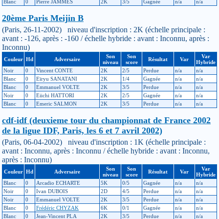
Blanc
0
Pierre JAMMES
2K
3/5
Gagnée
n/a
n/a
20ème Paris Meijin B
(Paris, 26-11-2002) niveau d'inscription : 2K (échelle principale :
avant : -126, après : -160 / échelle hybride : avant : Inconnu, après :
Inconnu)
Son
Son
Var
Couleur
Hd
Adversaire
Résultat
Var
niveau
score
Hybride
Noir
0
Vincent CONTE
2K
2/5
Perdue
n/a
n/a
Blanc
0
Eïryu SANATANI
2K
1/4
Gagnée
n/a
n/a
Blanc
0
Emmanuel VOLTE
2K
3/5
Perdue
n/a
n/a
Noir
0
Eiichi HATTORI
2K
2/5
Gagnée
n/a
n/a
Blanc
0
Emeric SALMON
2K
3/5
Perdue
n/a
n/a
cdf-idf (deuxieme tour du championnat de France 2002
de la ligue IDF, Paris, les 6 et 7 avril 2002)
(Paris, 06-04-2002) niveau d'inscription : 1K (échelle principale :
avant : Inconnu, après : Inconnu / échelle hybride : avant : Inconnu,
après : Inconnu)
Son
Son
Var
Couleur
Hd
Adversaire
Résultat
Var
niveau
score
Hybride
Blanc
0
Arcadio ECHARTE
5K
0/5
Gagnée
n/a
n/a
Noir
0
Ivan DUBOIS
2D
4/5
Perdue
n/a
n/a
Noir
0
Emmanuel VOLTE
2K
3/5
Perdue
n/a
n/a
Blanc
0
Frédéric CHYZAK
6K
0/1
Gagnée
n/a
n/a
Blanc
0
Jean-Vincent PLA
2K
3/5
Perdue
n/a
n/a