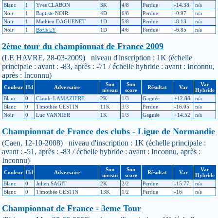
Blanc
1
Yves CLABON
3K
4/8
Perdue
-14.38
n/a
Noir
1
Baptiste NOIR
4D
6/8
Perdue
-0.97
n/a
Noir
1
Mathieu DAGUENET
1D
5/8
Perdue
-8.13
n/a
Noir
1
Boris LY
1D
4/6
Perdue
-6.85
n/a
2ème tour du championnat de France 2009
(LE HAVRE, 28-03-2009) niveau d'inscription : 1K (échelle
principale : avant : -83, après : -71 / échelle hybride : avant : Inconnu,
après : Inconnu)
Son
Son
Var
Couleur
Hd
Adversaire
Résultat
Var
niveau
score
Hybride
Blanc
0
Claude LAMAZIERE
2K
1/3
Gagnée
+12.88
n/a
Blanc
0
Timothée GESTIN
11K
3/3
Perdue
-16.05
n/a
Noir
0
Luc VANNIER
1K
1/3
Gagnée
+14.52
n/a
Championnat de France des clubs - Ligue de Normandie
(Caen, 12-10-2008) niveau d'inscription : 1K (échelle principale :
avant : -51, après : -83 / échelle hybride : avant : Inconnu, après :
Inconnu)
Son
Son
Var
Couleur
Hd
Adversaire
Résultat
Var
niveau
score
Hybride
Blanc
0
Julien SAGIT
2K
2/2
Perdue
-15.77
n/a
Blanc
0
Timothée GESTIN
13K
1/2
Perdue
-16
n/a
Championnat de France - 3eme Tour