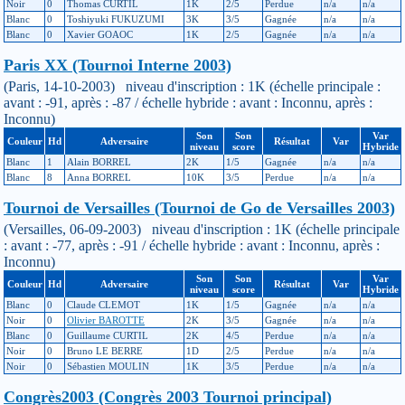
Noir
0
Thomas CURTIL
1K
2/5
Perdue
n/a
n/a
Blanc
0
Toshiyuki FUKUZUMI
3K
3/5
Gagnée
n/a
n/a
Blanc
0
Xavier GOAOC
1K
2/5
Gagnée
n/a
n/a
Paris XX (Tournoi Interne 2003)
(Paris, 14-10-2003) niveau d'inscription : 1K (échelle principale :
avant : -91, après : -87 / échelle hybride : avant : Inconnu, après :
Inconnu)
Son
Son
Var
Couleur
Hd
Adversaire
Résultat
Var
niveau
score
Hybride
Blanc
1
Alain BORREL
2K
1/5
Gagnée
n/a
n/a
Blanc
8
Anna BORREL
10K
3/5
Perdue
n/a
n/a
Tournoi de Versailles (Tournoi de Go de Versailles 2003)
(Versailles, 06-09-2003) niveau d'inscription : 1K (échelle principale
: avant : -77, après : -91 / échelle hybride : avant : Inconnu, après :
Inconnu)
Son
Son
Var
Couleur
Hd
Adversaire
Résultat
Var
niveau
score
Hybride
Blanc
0
Claude CLEMOT
1K
1/5
Gagnée
n/a
n/a
Noir
0
Olivier BAROTTE
2K
3/5
Gagnée
n/a
n/a
Blanc
0
Guillaume CURTIL
2K
4/5
Perdue
n/a
n/a
Noir
0
Bruno LE BERRE
1D
2/5
Perdue
n/a
n/a
Noir
0
Sébastien MOULIN
1K
3/5
Perdue
n/a
n/a
Congrès2003 (Congrès 2003 Tournoi principal)