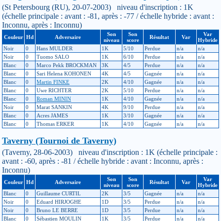
(St Petersbourg (RU), 20-07-2003) niveau d'inscription : 1K
(échelle principale : avant : -81, après : -77 / échelle hybride : avant :
Inconnu, après : Inconnu)
Son
Son
Var
Couleur
Hd
Adversaire
Résultat
Var
niveau
score
Hybride
Noir
0
Hans MULDER
1K
5/10
Perdue
n/a
n/a
Noir
0
Tuomo SALO
1K
6/10
Perdue
n/a
n/a
Blanc
0
Marco Pekk BROCKMAN
3K
4/5
Perdue
n/a
n/a
Blanc
0
Sari Helena KOHONEN
4K
4/5
Gagnée
n/a
n/a
Blanc
0
Martin FINKE
2K
4/10
Gagnée
n/a
n/a
Blanc
0
Uwe RICHTER
2K
5/10
Perdue
n/a
n/a
Blanc
0
Roman MININ
1K
4/10
Gagnée
n/a
n/a
Noir
0
Marat SANKIN
4K
9/10
Perdue
n/a
n/a
Blanc
0
Acres JAMES
1K
3/10
Gagnée
n/a
n/a
Blanc
0
Thomas ERKER
1K
4/10
Gagnée
n/a
n/a
Taverny (Tournoi de Taverny)
(Taverny, 28-06-2003) niveau d'inscription : 1K (échelle principale :
avant : -60, après : -81 / échelle hybride : avant : Inconnu, après :
Inconnu)
Son
Son
Var
Couleur
Hd
Adversaire
Résultat
Var
niveau
score
Hybride
Blanc
0
Guillaume CURTIL
2K
3/5
Gagnée
n/a
n/a
Noir
0
Eduard HIRJOGHE
1D
3/5
Perdue
n/a
n/a
Noir
0
Bruno LE BERRE
1D
3/5
Perdue
n/a
n/a
Blanc
0
Sébastien MOULIN
1K
3/5
Perdue
n/a
n/a