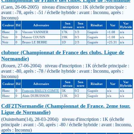
(Caen, 26-06-2005) niveau d'inscription : 1K (échelle principale :
avant : -78, après : -51 / échelle hybride : avant : Inconnu, après :
Inconnu)
Son
Son
Var
Couleur
Hd
Adversaire
Résultat
Var
niveau
score
Hybride
Blanc
0
Vincent VANNIER
17K
1/3
Gagnée
+1.08
n/a
Noir
0
Manon COUSIN
19K
0/3
Gagnée
+1.08
n/a
Noir
0
Bruno LE BERRE
1D
2/3
Gagnée
+25.31
n/a
clubnor (Championnat de France des clubs. Ligue de
Normandie)
(Rouen, 27-06-2004) niveau d'inscription : 1K (échelle principale :
avant : -80, après : -78 / échelle hybride : avant : Inconnu, après :
Inconnu)
Son
Son
Var
Couleur
Hd
Adversaire
Résultat
Var
niveau
score
Hybride
Blanc
0
François BAILLY-COMTE
5K
0/2
Gagnée
n/a
n/a
Blanc
0
Alain DUBUISSON
13K
0/2
Gagnée
n/a
n/a
CdF2TNormandie (Championnat de France. 2eme tour.
Ligue de Normandie)
(Ouistreham(14), 28-03-2004) niveau d'inscription : 1K (échelle
principale : avant : -50, après : -80 / échelle hybride : avant : Inconnu,
après : Inconnu)