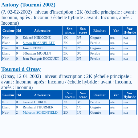
Antony (Tournoi 2002)
(?, 02-02-2002) niveau d'inscription : 2K (échelle principale : avant :
Inconnu, après : Inconnu / échelle hybride : avant : Inconnu, après :
Inconnu)
Son
Son
Var
Couleur
Hd
Adversaire
Résultat
Var
niveau
score
Hybride
Noir
0
Eduard HIRJOGHE
1K
3/5
Gagnée
n/a
n/a
Blanc
0
Simon ROSENBLATT
2K
4/5
Perdue
n/a
n/a
Blanc
0
Joseph PENET
3K
2/5
Gagnée
n/a
n/a
Blanc
0
Sébastien MOULIN
3K
3/5
Perdue
n/a
n/a
Noir
0
Jean-François BOCQUET
2K
3/5
Perdue
n/a
n/a
Tournoi d Orsay
(Orsay, 12-01-2002) niveau d'inscription : 2K (échelle principale :
avant : Inconnu, après : Inconnu / échelle hybride : avant : Inconnu,
après : Inconnu)
Son
Son
Var
Couleur
Hd
Adversaire
Résultat
Var
niveau
score
Hybride
Noir
0
Géraud CHIROL
2K
3/5
Perdue
n/a
n/a
Blanc
0
Reinhard THURMER
3K
1/5
Gagnée
n/a
n/a
Noir
2
Malcolm SCHONFIELD
2D
1/5
Gagnée
n/a
n/a
Noir
0
Yoshiro AWANO
1K
2/5
Gagnée
n/a
n/a
Blanc
0
Eduard HIRJOGHE
1K
3/5
Perdue
n/a
n/a
19ème Paris Meijin B