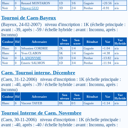
Blanc
0
Renaud MONTARON
1D
3/6
Gagnée
+20.56
n/a
Noir
1
Wangzi GUO
3D
2/4
Perdue
-0.91
n/a
Tournoi de Caen-Bayeux
(Bayeux, 24-02-2007) niveau d'inscription : 1K (échelle principale :
avant : -39, après : -59 / échelle hybride : avant : Inconnu, après :
Inconnu)
Son
Son
Var
Couleur
Hd
Adversaire
Résultat
Var
niveau
score
Hybride
Blanc
0
Sébastien CORDRIE
2K
1/4
Gagnée
+1.04
n/a
Blanc
4
Yves CLABON
5K
1/4
Gagnée
+4.38
n/a
Noir
0
A. ANONYME
1D
1/4
Perdue
-13.82
n/a
Noir
0
Emeric SALMON
1D
3/4
Perdue
-11.94
n/a
Caen. Tournoi interne. Décembre
(Caen, 31-12-2006) niveau d'inscription : 1K (échelle principale :
avant : -40, après : -39 / échelle hybride : avant : Inconnu, après :
Inconnu)
Son
Son
Var
Couleur
Hd
Adversaire
Résultat
Var
niveau
score
Hybride
Blanc
6
Vincent TAYEB
8K
0/1
Gagnée
+1.14
n/a
Tournoi Interne de Caen. Novembre
(Caen, 30-11-2006) niveau d'inscription : 1K (échelle principale :
avant : -40, après : -40 / échelle hybride : avant : Inconnu, après :