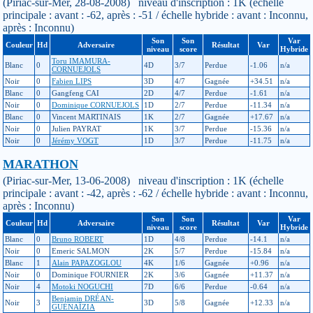
(Piriac-sur-Mer, 28-08-2008) niveau d'inscription : 1K (échelle
principale : avant : -62, après : -51 / échelle hybride : avant : Inconnu,
après : Inconnu)
Son
Son
Var
Couleur
Hd
Adversaire
Résultat
Var
niveau
score
Hybride
Toru IMAMURA-
Blanc
0
4D
3/7
Perdue
-1.06
n/a
CORNUEJOLS
Noir
0
Fabien LIPS
3D
4/7
Gagnée
+34.51
n/a
Blanc
0
Gangfeng CAI
2D
4/7
Perdue
-1.61
n/a
Noir
0
Dominique CORNUEJOLS
1D
2/7
Perdue
-11.34
n/a
Blanc
0
Vincent MARTINAIS
1K
2/7
Gagnée
+17.67
n/a
Noir
0
Julien PAYRAT
1K
3/7
Perdue
-15.36
n/a
Noir
0
Jérémy VOGT
1D
3/7
Perdue
-11.75
n/a
MARATHON
(Piriac-sur-Mer, 13-06-2008) niveau d'inscription : 1K (échelle
principale : avant : -42, après : -62 / échelle hybride : avant : Inconnu,
après : Inconnu)
Son
Son
Var
Couleur
Hd
Adversaire
Résultat
Var
niveau
score
Hybride
Blanc
0
Bruno ROBERT
1D
4/8
Perdue
-14.1
n/a
Noir
0
Emeric SALMON
2K
5/7
Perdue
-15.84
n/a
Blanc
1
Alain PAPAZOGLOU
4K
1/6
Gagnée
+0.96
n/a
Noir
0
Dominique FOURNIER
2K
3/6
Gagnée
+11.37
n/a
Noir
4
Motoki NOGUCHI
7D
6/6
Perdue
-0.64
n/a
Benjamin DRÉAN-
Noir
3
3D
5/8
Gagnée
+12.33
n/a
GUÉNAÏZIA