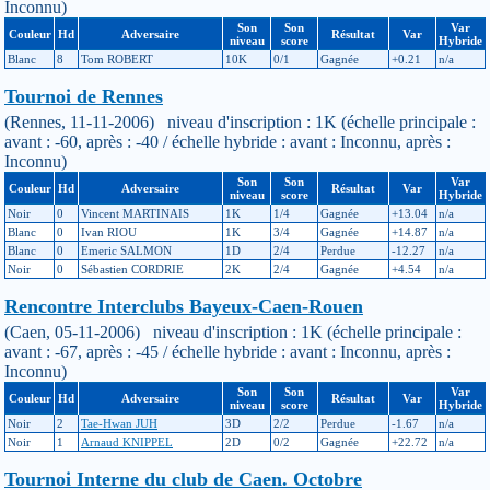
Inconnu)
Son
Son
Var
Couleur
Hd
Adversaire
Résultat
Var
niveau
score
Hybride
Blanc
8
Tom ROBERT
10K
0/1
Gagnée
+0.21
n/a
Tournoi de Rennes
(Rennes, 11-11-2006) niveau d'inscription : 1K (échelle principale :
avant : -60, après : -40 / échelle hybride : avant : Inconnu, après :
Inconnu)
Son
Son
Var
Couleur
Hd
Adversaire
Résultat
Var
niveau
score
Hybride
Noir
0
Vincent MARTINAIS
1K
1/4
Gagnée
+13.04
n/a
Blanc
0
Ivan RIOU
1K
3/4
Gagnée
+14.87
n/a
Blanc
0
Emeric SALMON
1D
2/4
Perdue
-12.27
n/a
Noir
0
Sébastien CORDRIE
2K
2/4
Gagnée
+4.54
n/a
Rencontre Interclubs Bayeux-Caen-Rouen
(Caen, 05-11-2006) niveau d'inscription : 1K (échelle principale :
avant : -67, après : -45 / échelle hybride : avant : Inconnu, après :
Inconnu)
Son
Son
Var
Couleur
Hd
Adversaire
Résultat
Var
niveau
score
Hybride
Noir
2
Tae-Hwan JUH
3D
2/2
Perdue
-1.67
n/a
Noir
1
Arnaud KNIPPEL
2D
0/2
Gagnée
+22.72
n/a
Tournoi Interne du club de Caen. Octobre