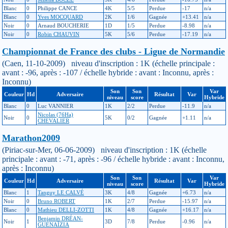
Blanc
0
Philippe CANCE
4K
5/5
Perdue
-17
n/a
Blanc
0
Yves MOCQUARD
2K
1/6
Gagnée
+13.41
n/a
Noir
0
Arnaud BOUCHERIE
1D
1/5
Perdue
-8.98
n/a
Noir
0
Robin CHAUVIN
5K
5/6
Perdue
-17.19
n/a
Championnat de France des clubs - Ligue de Normandie
(Caen, 11-10-2009) niveau d'inscription : 1K (échelle principale :
avant : -96, après : -107 / échelle hybride : avant : Inconnu, après :
Inconnu)
Son
Son
Var
Couleur
Hd
Adversaire
Résultat
Var
niveau
score
Hybride
Blanc
0
Luc VANNIER
1K
2/2
Perdue
-11.9
n/a
Nicolas (76Ha)
Noir
0
5K
0/2
Gagnée
+1.11
n/a
CHEVALIER
Marathon2009
(Piriac-sur-Mer, 06-06-2009) niveau d'inscription : 1K (échelle
principale : avant : -71, après : -96 / échelle hybride : avant : Inconnu,
après : Inconnu)
Son
Son
Var
Couleur
Hd
Adversaire
Résultat
Var
niveau
score
Hybride
Blanc
1
Tanguy LE CALVÉ
3K
4/8
Gagnée
+6.73
n/a
Noir
0
Bruno ROBERT
1K
2/7
Perdue
-15.97
n/a
Blanc
0
Mathieu DELLI-ZOTTI
1K
4/8
Gagnée
+16.17
n/a
Benjamin DRÉAN-
Noir
1
3D
7/8
Perdue
-0.96
n/a
GUÉNAÏZIA