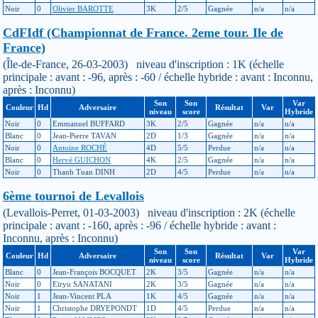
Noir
0
Olivier BAROTTE
3K
2/5
Gagnée
n/a
n/a
CdFIdf (Championnat de France. 2eme tour. Ile de
France)
(Île-de-France, 26-03-2003) niveau d'inscription : 1K (échelle
principale : avant : -96, après : -60 / échelle hybride : avant : Inconnu,
après : Inconnu)
Son
Son
Var
Couleur
Hd
Adversaire
Résultat
Var
niveau
score
Hybride
Noir
0
Emmanuel BUFFARD
3K
2/5
Gagnée
n/a
n/a
Blanc
0
Jean-Pierre TAVAN
2D
1/3
Gagnée
n/a
n/a
Noir
0
Antoine ROCHÉ
4D
5/5
Perdue
n/a
n/a
Blanc
0
Hervé GUICHON
4K
2/5
Gagnée
n/a
n/a
Noir
0
Thanh Tuan DINH
2D
4/5
Perdue
n/a
n/a
6ème tournoi de Levallois
(Levallois-Perret, 01-03-2003) niveau d'inscription : 2K (échelle
principale : avant : -160, après : -96 / échelle hybride : avant :
Inconnu, après : Inconnu)
Son
Son
Var
Couleur
Hd
Adversaire
Résultat
Var
niveau
score
Hybride
Blanc
0
Jean-François BOCQUET
2K
3/5
Gagnée
n/a
n/a
Noir
0
Eïryu SANATANI
2K
3/5
Gagnée
n/a
n/a
Noir
1
Jean-Vincent PLA
1K
4/5
Gagnée
n/a
n/a
Noir
1
Christophe DRYEPONDT
1D
4/5
Perdue
n/a
n/a