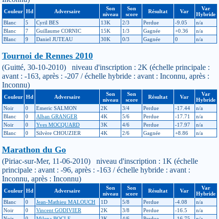
Son
Son
Var
Couleur
Hd
Adversaire
Résultat
Var
niveau
score
Hybride
Blanc
5
Cyril BES
13K
2/3
Perdue
-9.05
n/a
Blanc
7
Guillaume CORNIC
15K
1/3
Gagnée
+0.36
n/a
Blanc
9
Daniel JUTEAU
30K
0/3
Gagnée
0
n/a
Tournoi de Rennes 2010
(Guitté, 30-10-2010) niveau d'inscription : 2K (échelle principale :
avant : -163, après : -207 / échelle hybride : avant : Inconnu, après :
Inconnu)
Son
Son
Var
Couleur
Hd
Adversaire
Résultat
Var
niveau
score
Hybride
Noir
0
Emeric SALMON
2K
3/4
Perdue
-17.44
n/a
Blanc
0
Alban GRANGER
4K
5/6
Perdue
-17.71
n/a
Noir
0
Yves MOCQUARD
3K
4/6
Perdue
-17.97
n/a
Blanc
0
Silvère CHOUZIER
4K
2/6
Gagnée
+8.86
n/a
Marathon du Go
(Piriac-sur-Mer, 11-06-2010) niveau d'inscription : 1K (échelle
principale : avant : -96, après : -163 / échelle hybride : avant :
Inconnu, après : Inconnu)
Son
Son
Var
Couleur
Hd
Adversaire
Résultat
Var
niveau
score
Hybride
Blanc
0
Jean-Mathieu MALOUCH
1D
5/8
Perdue
-4.08
n/a
Noir
0
Vincent GODIVIER
2K
3/8
Perdue
-16.5
n/a
Noir
0
Milena BOCLE
3K
4/6
Perdue
-16.75
n/a