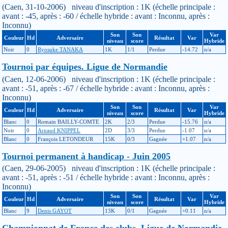
(Caen, 31-10-2006) niveau d'inscription : 1K (échelle principale :
avant : -45, après : -60 / échelle hybride : avant : Inconnu, après :
Inconnu)
Son
Son
Var
Couleur
Hd
Adversaire
Résultat
Var
niveau
score
Hybride
Noir
0
Ryosuke TANAKA
1K
1/1
Perdue
-14.72
n/a
Tournoi par équipes. Ligue de Normandie
(Caen, 12-06-2006) niveau d'inscription : 1K (échelle principale :
avant : -51, après : -67 / échelle hybride : avant : Inconnu, après :
Inconnu)
Son
Son
Var
Couleur
Hd
Adversaire
Résultat
Var
niveau
score
Hybride
Blanc
0
Romain BAILLY-COMTE
2K
2/3
Perdue
-15.76
n/a
Noir
0
Arnaud KNIPPEL
2D
3/3
Perdue
-1.07
n/a
Blanc
0
François LETONDEUR
15K
0/3
Gagnée
+1.07
n/a
Tournoi permanent à handicap - Juin 2005
(Caen, 29-06-2005) niveau d'inscription : 1K (échelle principale :
avant : -51, après : -51 / échelle hybride : avant : Inconnu, après :
Inconnu)
Son
Son
Var
Couleur
Hd
Adversaire
Résultat
Var
niveau
score
Hybride
Blanc
9
Denis GAYOT
13K
0/1
Gagnée
+0.11
n/a
Championnat de France des clubs. Ligue de Normandie