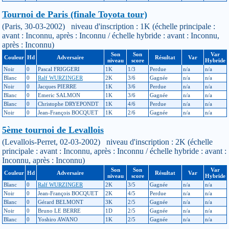
Tournoi de Paris (finale Toyota tour)
(Paris, 30-03-2002) niveau d'inscription : 1K (échelle principale :
avant : Inconnu, après : Inconnu / échelle hybride : avant : Inconnu,
après : Inconnu)
Son
Son
Var
Couleur
Hd
Adversaire
Résultat
Var
niveau
score
Hybride
Noir
0
Pascal FRIGGERI
1K
1/3
Perdue
n/a
n/a
Blanc
0
Ralf WURZINGER
2K
3/6
Gagnée
n/a
n/a
Noir
0
Jacques PIERRE
1K
3/6
Perdue
n/a
n/a
Blanc
0
Emeric SALMON
1K
3/6
Gagnée
n/a
n/a
Blanc
0
Christophe DRYEPONDT
1K
4/6
Perdue
n/a
n/a
Noir
0
Jean-François BOCQUET
1K
2/6
Gagnée
n/a
n/a
5ème tournoi de Levallois
(Levallois-Perret, 02-03-2002) niveau d'inscription : 2K (échelle
principale : avant : Inconnu, après : Inconnu / échelle hybride : avant :
Inconnu, après : Inconnu)
Son
Son
Var
Couleur
Hd
Adversaire
Résultat
Var
niveau
score
Hybride
Blanc
0
Ralf WURZINGER
2K
3/5
Gagnée
n/a
n/a
Noir
0
Jean-François BOCQUET
2K
4/5
Perdue
n/a
n/a
Blanc
0
Gérard BELMONT
3K
2/5
Gagnée
n/a
n/a
Noir
0
Bruno LE BERRE
1D
2/5
Gagnée
n/a
n/a
Blanc
0
Yoshiro AWANO
1K
2/5
Gagnée
n/a
n/a