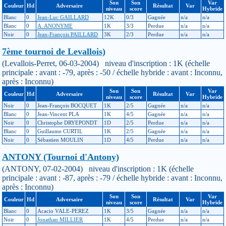
Son
Son
Var
Couleur
Hd
Adversaire
Résultat
Var
niveau
score
Hybride
Blanc
0
Jean-Luc GAILLARD
12K
0/3
Gagnée
n/a
n/a
Blanc
0
A. ANONYME
1K
3/3
Perdue
n/a
n/a
Noir
0
Jean-François PAILLARD
3K
2/3
Perdue
n/a
n/a
7ème tournoi de Levallois)
(Levallois-Perret, 06-03-2004) niveau d'inscription : 1K (échelle
principale : avant : -79, après : -50 / échelle hybride : avant : Inconnu,
après : Inconnu)
Son
Son
Var
Couleur
Hd
Adversaire
Résultat
Var
niveau
score
Hybride
Noir
0
Jean-François BOCQUET
1K
2/5
Gagnée
n/a
n/a
Blanc
0
Jean-Vincent PLA
1K
4/5
Gagnée
n/a
n/a
Noir
0
Christophe DRYEPONDT
1D
2/5
Perdue
n/a
n/a
Blanc
0
Guillaume CURTIL
1K
2/5
Gagnée
n/a
n/a
Noir
0
Sébastien MOULIN
1D
4/5
Perdue
n/a
n/a
ANTONY (Tournoi d'Antony)
(ANTONY, 07-02-2004) niveau d'inscription : 1K (échelle
principale : avant : -87, après : -79 / échelle hybride : avant : Inconnu,
après : Inconnu)
Son
Son
Var
Couleur
Hd
Adversaire
Résultat
Var
niveau
score
Hybride
Blanc
0
Acacio VALE-PEREZ
1K
3/5
Gagnée
n/a
n/a
Noir
0
Jonathan MILLIER
1K
4/5
Perdue
n/a
n/a