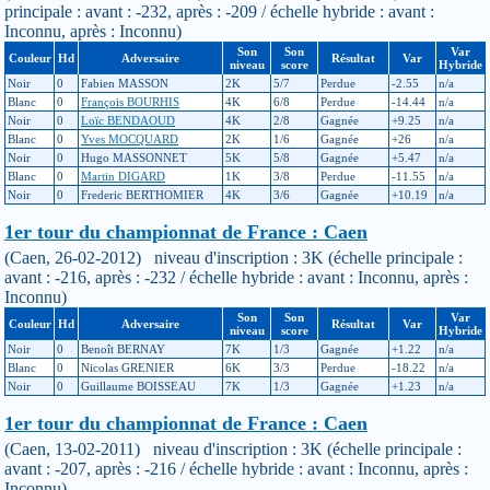
principale : avant : -232, après : -209 / échelle hybride : avant :
Inconnu, après : Inconnu)
Son
Son
Var
Couleur
Hd
Adversaire
Résultat
Var
niveau
score
Hybride
Noir
0
Fabien MASSON
2K
5/7
Perdue
-2.55
n/a
Blanc
0
François BOURHIS
4K
6/8
Perdue
-14.44
n/a
Noir
0
Loïc BENDAOUD
4K
2/8
Gagnée
+9.25
n/a
Blanc
0
Yves MOCQUARD
2K
1/6
Gagnée
+26
n/a
Noir
0
Hugo MASSONNET
5K
5/8
Gagnée
+5.47
n/a
Blanc
0
Martin DIGARD
1K
3/8
Perdue
-11.55
n/a
Noir
0
Frederic BERTHOMIER
4K
3/6
Gagnée
+10.19
n/a
1er tour du championnat de France : Caen
(Caen, 26-02-2012) niveau d'inscription : 3K (échelle principale :
avant : -216, après : -232 / échelle hybride : avant : Inconnu, après :
Inconnu)
Son
Son
Var
Couleur
Hd
Adversaire
Résultat
Var
niveau
score
Hybride
Noir
0
Benoît BERNAY
7K
1/3
Gagnée
+1.22
n/a
Blanc
0
Nicolas GRENIER
6K
3/3
Perdue
-18.22
n/a
Noir
0
Guillaume BOISSEAU
7K
1/3
Gagnée
+1.23
n/a
1er tour du championnat de France : Caen
(Caen, 13-02-2011) niveau d'inscription : 3K (échelle principale :
avant : -207, après : -216 / échelle hybride : avant : Inconnu, après :
Inconnu)