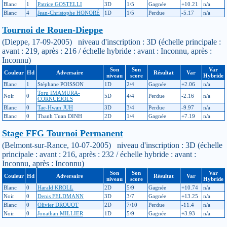
Blanc
1
Patrice GOSTELLI
3D
1/5
Gagnée
+10.21
n/a
Blanc
4
Jean-Christophe HONORÉ
1D
1/5
Perdue
-5.17
n/a
Tournoi de Rouen-Dieppe
(Dieppe, 17-09-2005) niveau d'inscription : 3D (échelle principale :
avant : 219, après : 216 / échelle hybride : avant : Inconnu, après :
Inconnu)
Son
Son
Var
Couleur
Hd
Adversaire
Résultat
Var
niveau
score
Hybride
Blanc
1
Stéphane POISSON
1D
2/4
Gagnée
+2.06
n/a
Toru IMAMURA-
Noir
0
5D
4/4
Perdue
-2.16
n/a
CORNUEJOLS
Blanc
0
Tae-Hwan JUH
3D
3/4
Perdue
-9.97
n/a
Blanc
0
Thanh Tuan DINH
2D
1/4
Gagnée
+7.19
n/a
Stage FFG Tournoi Permanent
(Belmont-sur-Rance, 10-07-2005) niveau d'inscription : 3D (échelle
principale : avant : 216, après : 232 / échelle hybride : avant :
Inconnu, après : Inconnu)
Son
Son
Var
Couleur
Hd
Adversaire
Résultat
Var
niveau
score
Hybride
Blanc
0
Harald KROLL
2D
5/9
Gagnée
+10.74
n/a
Noir
0
Denis FELDMANN
3D
3/7
Gagnée
+13.25
n/a
Blanc
0
Olivier DROUOT
2D
7/10
Perdue
-11.4
n/a
Noir
0
Jonathan MILLIER
1D
5/9
Gagnée
+3.93
n/a