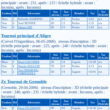
principale : avant : 231, après : 215 / échelle hybride : avant :
Inconnu, après : Inconnu)
Son
Son
Var
Couleur
Hd
Adversaire
Résultat
Var
niveau
score
Hybride
Blanc
2
Raffaella GIARDINO
1K
3/3
Perdue
-4.62
n/a
Noir
0
Josef RENNER
3D
1/3
Perdue
-5.33
n/a
Noir
0
Fabien LIPS
2D
2/3
Perdue
-5.85
n/a
Tournoi principal d'Aligre
(Corvol l'Orgueilleux, 06-05-2006) niveau d'inscription : 3D
(échelle principale : avant : 225, après : 240 / échelle hybride : avant :
Inconnu, après : Inconnu)
Son
Son
Var
Couleur
Hd
Adversaire
Résultat
Var
niveau
score
Hybride
Blanc
1
Henri GAUTHIER
2D
1/4
Gagnée
+10.08
n/a
Noir
4
Motoki NOGUCHI
7D
4/4
Perdue
-6.13
n/a
Toru IMAMURA-
Noir
2
5D
1/4
Gagnée
+10.91
n/a
CORNUEJOLS
Ze Tournoi de Grenoble
(Grenoble, 29-04-2006) niveau d'inscription : 3D (échelle principale
: avant : 240, après : 231 / échelle hybride : avant : Inconnu, après :
Inconnu)
Son
Son
Var
Couleur
Hd
Adversaire
Résultat
Var
niveau
score
Hybride
Noir
0
Denis FELDMANN
3D
4/6
Gagnée
+10.49
n/a