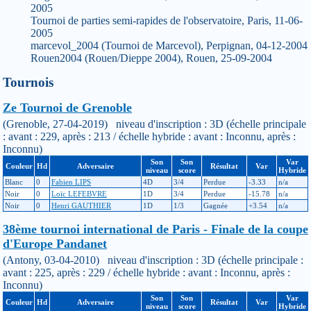
2005
Tournoi de parties semi-rapides de l'observatoire, Paris, 11-06-
2005
marcevol_2004 (Tournoi de Marcevol), Perpignan, 04-12-2004
Rouen2004 (Rouen/Dieppe 2004), Rouen, 25-09-2004
Tournois
Ze Tournoi de Grenoble
(Grenoble, 27-04-2019) niveau d'inscription : 3D (échelle principale
: avant : 229, après : 213 / échelle hybride : avant : Inconnu, après :
Inconnu)
Son
Son
Var
Couleur
Hd
Adversaire
Résultat
Var
niveau
score
Hybride
Blanc
0
Fabien LIPS
4D
3/4
Perdue
-3.33
n/a
Noir
0
Loïc LEFEBVRE
1D
3/4
Perdue
-15.78
n/a
Noir
0
Henri GAUTHIER
1D
1/3
Gagnée
+3.54
n/a
38ème tournoi international de Paris - Finale de la coupe
d'Europe Pandanet
(Antony, 03-04-2010) niveau d'inscription : 3D (échelle principale :
avant : 225, après : 229 / échelle hybride : avant : Inconnu, après :
Inconnu)
Son
Son
Var
Couleur
Hd
Adversaire
Résultat
Var
niveau
score
Hybride