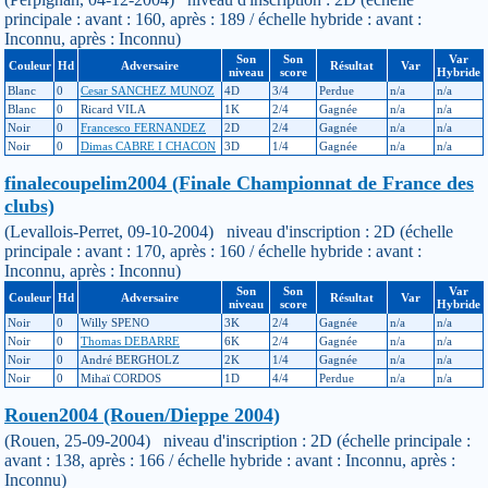
principale : avant : 160, après : 189 / échelle hybride : avant :
Inconnu, après : Inconnu)
Son
Son
Var
Couleur
Hd
Adversaire
Résultat
Var
niveau
score
Hybride
Blanc
0
Cesar SANCHEZ MUNOZ
4D
3/4
Perdue
n/a
n/a
Blanc
0
Ricard VILA
1K
2/4
Gagnée
n/a
n/a
Noir
0
Francesco FERNANDEZ
2D
2/4
Gagnée
n/a
n/a
Noir
0
Dimas CABRE I CHACON
3D
1/4
Gagnée
n/a
n/a
finalecoupelim2004 (Finale Championnat de France des
clubs)
(Levallois-Perret, 09-10-2004) niveau d'inscription : 2D (échelle
principale : avant : 170, après : 160 / échelle hybride : avant :
Inconnu, après : Inconnu)
Son
Son
Var
Couleur
Hd
Adversaire
Résultat
Var
niveau
score
Hybride
Noir
0
Willy SPENO
3K
2/4
Gagnée
n/a
n/a
Noir
0
Thomas DEBARRE
6K
2/4
Gagnée
n/a
n/a
Noir
0
André BERGHOLZ
2K
1/4
Gagnée
n/a
n/a
Noir
0
Mihaï CORDOS
1D
4/4
Perdue
n/a
n/a
Rouen2004 (Rouen/Dieppe 2004)
(Rouen, 25-09-2004) niveau d'inscription : 2D (échelle principale :
avant : 138, après : 166 / échelle hybride : avant : Inconnu, après :
Inconnu)