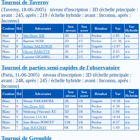
Tournoi de Taverny
(Taverny, 18-06-2005) niveau d'inscription : 3D (échelle principale :
avant : 245, après : 219 / échelle hybride : avant : Inconnu, après :
Inconnu)
Son
Son
Var
Couleur
Hd
Adversaire
Résultat
Var
niveau
score
Hybride
Noir
1
Wei-Dong XIE
5D
2/5
Perdue
-1.85
n/a
Blanc
0
Baptiste NOIR
2D
3/5
Perdue
-11.36
n/a
Noir
0
Jérôme SALIGNON
1D
4/5
Gagnée
+2.07
n/a
Blanc
3
Olivier BAROTTE
2K
2/4
Perdue
-8.05
n/a
Blanc
4
Laurent GIGAREL
3K
2/5
Perdue
-6.97
n/a
Tournoi de parties semi-rapides de l'observatoire
(Paris, 11-06-2005) niveau d'inscription : 3D (échelle principale :
avant : 248, après : 245 / échelle hybride : avant : Inconnu, après :
Inconnu)
Son
Son
Var
Couleur
Hd
Adversaire
Résultat
Var
niveau
score
Hybride
Blanc
3
Shunji NAKAMURA
2K
1/6
Gagnée
+0.26
n/a
Noir
0
Wei-Dong XIE
5D
6/6
Perdue
-0.38
n/a
Blanc
0
Weihong (Vincent) XU
5D
5/6
Perdue
-1.04
n/a
Blanc
9
Antonin LUCAS
9K
3/6
Gagnée
+0.04
n/a
Blanc
9
Jean-Bruno PONCET
11K
5/6
Perdue
-0.57
n/a
Blanc
7
Jean SOUCHAY
6K
3/6
Perdue
-1.69
n/a
Tournoi de Grenoble