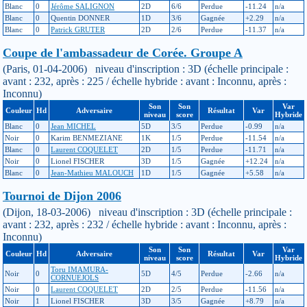
Blanc
0
Jérôme SALIGNON
2D
6/6
Perdue
-11.24
n/a
Blanc
0
Quentin DONNER
1D
3/6
Gagnée
+2.29
n/a
Blanc
0
Patrick GRUTER
2D
2/6
Perdue
-11.37
n/a
Coupe de l'ambassadeur de Corée. Groupe A
(Paris, 01-04-2006) niveau d'inscription : 3D (échelle principale :
avant : 232, après : 225 / échelle hybride : avant : Inconnu, après :
Inconnu)
Son
Son
Var
Couleur
Hd
Adversaire
Résultat
Var
niveau
score
Hybride
Blanc
0
Jean MICHEL
5D
3/5
Perdue
-0.99
n/a
Noir
0
Karim BENMEZIANE
1K
1/5
Perdue
-11.54
n/a
Blanc
0
Laurent COQUELET
2D
1/5
Perdue
-11.71
n/a
Noir
0
Lionel FISCHER
3D
1/5
Gagnée
+12.24
n/a
Blanc
0
Jean-Mathieu MALOUCH
1D
1/5
Gagnée
+5.58
n/a
Tournoi de Dijon 2006
(Dijon, 18-03-2006) niveau d'inscription : 3D (échelle principale :
avant : 232, après : 232 / échelle hybride : avant : Inconnu, après :
Inconnu)
Son
Son
Var
Couleur
Hd
Adversaire
Résultat
Var
niveau
score
Hybride
Toru IMAMURA-
Noir
0
5D
4/5
Perdue
-2.66
n/a
CORNUEJOLS
Noir
0
Laurent COQUELET
2D
2/5
Perdue
-11.56
n/a
Noir
1
Lionel FISCHER
3D
3/5
Gagnée
+8.79
n/a