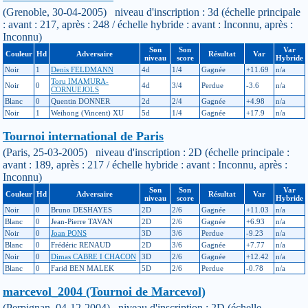
(Grenoble, 30-04-2005) niveau d'inscription : 3d (échelle principale
: avant : 217, après : 248 / échelle hybride : avant : Inconnu, après :
Inconnu)
Son
Son
Var
Couleur
Hd
Adversaire
Résultat
Var
niveau
score
Hybride
Noir
1
Denis FELDMANN
4d
1/4
Gagnée
+11.69
n/a
Toru IMAMURA-
Noir
0
4d
3/4
Perdue
-3.6
n/a
CORNUEJOLS
Blanc
0
Quentin DONNER
2d
2/4
Gagnée
+4.98
n/a
Noir
1
Weihong (Vincent) XU
5d
1/4
Gagnée
+17.9
n/a
Tournoi international de Paris
(Paris, 25-03-2005) niveau d'inscription : 2D (échelle principale :
avant : 189, après : 217 / échelle hybride : avant : Inconnu, après :
Inconnu)
Son
Son
Var
Couleur
Hd
Adversaire
Résultat
Var
niveau
score
Hybride
Noir
0
Bruno DESHAYES
2D
2/6
Gagnée
+11.03
n/a
Blanc
0
Jean-Pierre TAVAN
2D
2/6
Gagnée
+6.93
n/a
Noir
0
Joan PONS
3D
3/6
Perdue
-9.23
n/a
Blanc
0
Frédéric RENAUD
2D
3/6
Gagnée
+7.77
n/a
Noir
0
Dimas CABRE I CHACON
3D
2/6
Gagnée
+12.42
n/a
Blanc
0
Farid BEN MALEK
5D
2/6
Perdue
-0.78
n/a
marcevol_2004 (Tournoi de Marcevol)
(Perpignan, 04-12-2004) niveau d'inscription : 2D (échelle