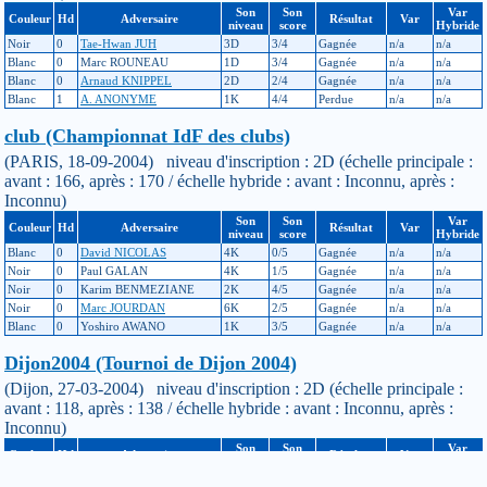
Son
Son
Var
Couleur
Hd
Adversaire
Résultat
Var
niveau
score
Hybride
Noir
0
Tae-Hwan JUH
3D
3/4
Gagnée
n/a
n/a
Blanc
0
Marc ROUNEAU
1D
3/4
Gagnée
n/a
n/a
Blanc
0
Arnaud KNIPPEL
2D
2/4
Gagnée
n/a
n/a
Blanc
1
A. ANONYME
1K
4/4
Perdue
n/a
n/a
club (Championnat IdF des clubs)
(PARIS, 18-09-2004) niveau d'inscription : 2D (échelle principale :
avant : 166, après : 170 / échelle hybride : avant : Inconnu, après :
Inconnu)
Son
Son
Var
Couleur
Hd
Adversaire
Résultat
Var
niveau
score
Hybride
Blanc
0
David NICOLAS
4K
0/5
Gagnée
n/a
n/a
Noir
0
Paul GALAN
4K
1/5
Gagnée
n/a
n/a
Noir
0
Karim BENMEZIANE
2K
4/5
Gagnée
n/a
n/a
Noir
0
Marc JOURDAN
6K
2/5
Gagnée
n/a
n/a
Blanc
0
Yoshiro AWANO
1K
3/5
Gagnée
n/a
n/a
Dijon2004 (Tournoi de Dijon 2004)
(Dijon, 27-03-2004) niveau d'inscription : 2D (échelle principale :
avant : 118, après : 138 / échelle hybride : avant : Inconnu, après :
Inconnu)
Son
Son
Var
Couleur
Hd
Adversaire
Résultat
Var
niveau
score
Hybride
Blanc
0
Henri GAUTHIER
2D
2/4
Gagnée
n/a
n/a