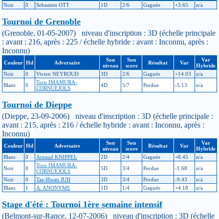
Noir
0
Sebastien OTT
1D
2/6
Gagnée
+3.65
n/a
Tournoi de Grenoble
(Grenoble, 01-05-2007) niveau d'inscription : 3D (échelle principale
: avant : 216, après : 225 / échelle hybride : avant : Inconnu, après :
Inconnu)
Son
Son
Var
Couleur
Hd
Adversaire
Résultat
Var
niveau
score
Hybride
Noir
0
Vivien NEYROUD
3D
2/6
Gagnée
+14.03
n/a
Toru IMAMURA-
Blanc
0
4D
5/7
Perdue
-5.13
n/a
CORNUEJOLS
Tournoi de Dieppe
(Dieppe, 23-09-2006) niveau d'inscription : 3D (échelle principale :
avant : 215, après : 216 / échelle hybride : avant : Inconnu, après :
Inconnu)
Son
Son
Var
Couleur
Hd
Adversaire
Résultat
Var
niveau
score
Hybride
Blanc
0
Arnaud KNIPPEL
2D
2/4
Gagnée
+8.45
n/a
Toru IMAMURA-
Noir
0
5D
3/4
Perdue
-1.68
n/a
CORNUEJOLS
Noir
0
Tae-Hwan JUH
3D
3/4
Perdue
-9.43
n/a
Blanc
1
A. ANONYME
1D
1/4
Gagnée
+4.18
n/a
Stage d'été : Tournoi 1ère semaine intensif
(Belmont-sur-Rance, 12-07-2006) niveau d'inscription : 3D (échelle