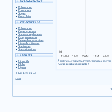
Présentation
Formations
Stages
Go scolaire
Présentation
Organigramme
Statuts et réglements
Comptes-rendus
Démarches et services
Listes de diffusion
Site jeunes
Site animations
À partir du 1er mai 2022, l’échelle principale ne prend 
Licenciés
Aucun résultat disponible !
Clubs
Ligues
Les liens du Go
Crédits
T