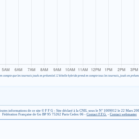
en compte que les tournois joués en présentiel. L’échelle hybride prend en compte tous les tournois, joués en présent
outes informations de ce site © F F G - Site déclaré à la CNIL sous le N° 1009012 le 22 Mars 20
Fédération Française de Go BP 95 75262 Paris Cedex 06 -
Contact F.F.G.
-
Contact webmaster