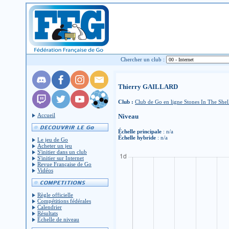
Chercher un club :
Thierry GAILLARD
Club :
Club de Go en ligne Stones In The Shel
Accueil
Niveau
Échelle principale
: n/a
Échelle hybride
: n/a
Le jeu de Go
Acheter un jeu
S'initier dans un club
S'initier sur Internet
Revue Française de Go
Vidéos
Règle officielle
Compétitions fédérales
Calendrier
Résultats
Échelle de niveau