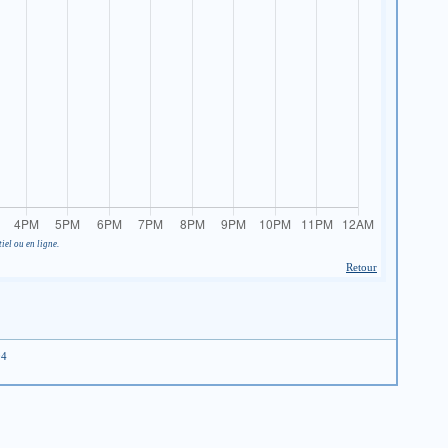
iel ou en ligne.
Retour
04