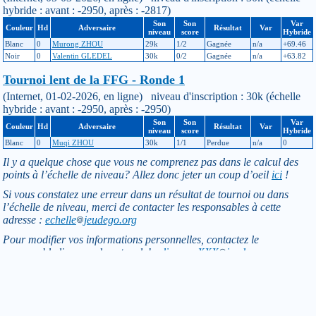
hybride : avant : -2950, après : -2817)
Son
Son
Var
Couleur
Hd
Adversaire
Résultat
Var
niveau
score
Hybride
Blanc
0
Murong ZHOU
29k
1/2
Gagnée
n/a
+69.46
Noir
0
Valentin GLEDEL
30k
0/2
Gagnée
n/a
+63.82
Tournoi lent de la FFG - Ronde 1
(Internet, 01-02-2026, en ligne) niveau d'inscription : 30k (échelle
hybride : avant : -2950, après : -2950)
Son
Son
Var
Couleur
Hd
Adversaire
Résultat
Var
niveau
score
Hybride
Blanc
0
Muqi ZHOU
30k
1/1
Perdue
n/a
0
Il y a quelque chose que vous ne comprenez pas dans le calcul des
points à l’échelle de niveau? Allez donc jeter un coup d’oeil
ici
!
Si vous constatez une erreur dans un résultat de tournoi ou dans
l’échelle de niveau, merci de contacter les responsables à cette
adresse :
echelle
jeudego.org
Pour modifier vos informations personnelles, contactez le
responsable licences de votre club :
licence-XXX
jeudego.org
(remplacer XXX par le code du club)
Retour
Toutes informations de ce site © F F G - Site déclaré à la CNIL