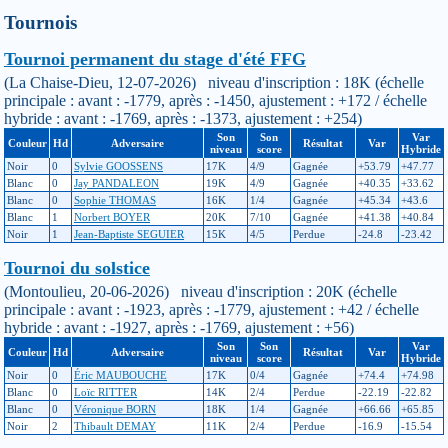
Tournois
Tournoi permanent du stage d'été FFG
(La Chaise-Dieu, 12-07-2026) niveau d'inscription : 18K (échelle
principale : avant : -1779, après : -1450, ajustement : +172 / échelle
hybride : avant : -1769, après : -1373, ajustement : +254)
Son
Son
Var
Couleur
Hd
Adversaire
Résultat
Var
niveau
score
Hybride
Noir
0
Sylvie GOOSSENS
17K
4/9
Gagnée
+53.79
+47.77
Blanc
0
Jay PANDALEON
19K
4/9
Gagnée
+40.35
+33.62
Blanc
0
Sophie THOMAS
16K
1/4
Gagnée
+45.34
+43.6
Blanc
1
Norbert BOYER
20K
7/10
Gagnée
+41.38
+40.84
Noir
1
Jean-Baptiste SEGUIER
15K
4/5
Perdue
-24.8
-23.42
Tournoi du solstice
(Montoulieu, 20-06-2026) niveau d'inscription : 20K (échelle
principale : avant : -1923, après : -1779, ajustement : +42 / échelle
hybride : avant : -1927, après : -1769, ajustement : +56)
Son
Son
Var
Couleur
Hd
Adversaire
Résultat
Var
niveau
score
Hybride
Noir
0
Éric MAUBOUCHE
17K
0/4
Gagnée
+74.4
+74.98
Blanc
0
Loïc RITTER
14K
2/4
Perdue
-22.19
-22.82
Blanc
0
Véronique BORN
18K
1/4
Gagnée
+66.66
+65.85
Noir
2
Thibault DEMAY
11K
2/4
Perdue
-16.9
-15.54