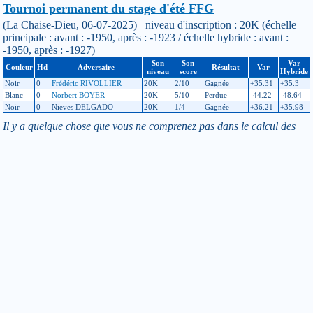
Tournoi permanent du stage d'été FFG
(La Chaise-Dieu, 06-07-2025) niveau d'inscription : 20K (échelle
principale : avant : -1950, après : -1923 / échelle hybride : avant :
-1950, après : -1927)
Son
Son
Var
Couleur
Hd
Adversaire
Résultat
Var
niveau
score
Hybride
Noir
0
Frédéric RIVOLLIER
20K
2/10
Gagnée
+35.31
+35.3
Blanc
0
Norbert BOYER
20K
5/10
Perdue
-44.22
-48.64
Noir
0
Nieves DELGADO
20K
1/4
Gagnée
+36.21
+35.98
Il y a quelque chose que vous ne comprenez pas dans le calcul des
points à l’échelle de niveau? Allez donc jeter un coup d’oeil
ici
!
Si vous constatez une erreur dans un résultat de tournoi ou dans
l’échelle de niveau, merci de contacter les responsables à cette
adresse :
echelle
jeudego.org
Pour modifier vos informations personnelles, contactez le
responsable licences de votre club :
licence-XXX
jeudego.org
(remplacer XXX par le code du club)
Retour
Toutes informations de ce site © F F G - Site déclaré à la CNIL
sous le N° 1009012 le 22 Mars 2004
Fédération Française de Go BP 95 75262 Paris Cedex 06 -
Contact
F.F.G.
-
Contact webmaster