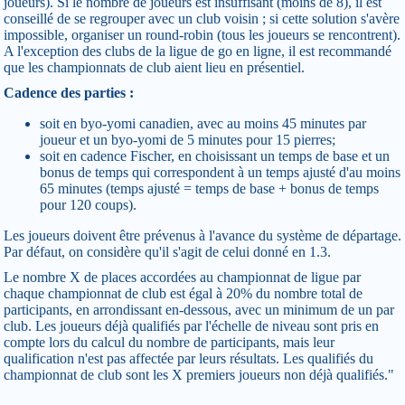
joueurs). Si le nombre de joueurs est insuffisant (moins de 8), il est
conseillé de se regrouper avec un club voisin ; si cette solution s'avère
impossible, organiser un round-robin (tous les joueurs se rencontrent).
A l'exception des clubs de la ligue de go en ligne, il est recommandé
que les championnats de club aient lieu en présentiel.
Cadence des parties :
soit en byo-yomi canadien, avec au moins 45 minutes par
joueur et un byo-yomi de 5 minutes pour 15 pierres;
soit en cadence Fischer, en choisissant un temps de base et un
bonus de temps qui correspondent à un temps ajusté d'au moins
65 minutes (temps ajusté = temps de base + bonus de temps
pour 120 coups).
Les joueurs doivent être prévenus à l'avance du système de départage.
Par défaut, on considère qu'il s'agit de celui donné en 1.3.
Le nombre X de places accordées au championnat de ligue par
chaque championnat de club est égal à 20% du nombre total de
participants, en arrondissant en-dessous, avec un minimum de un par
club. Les joueurs déjà qualifiés par l'échelle de niveau sont pris en
compte lors du calcul du nombre de participants, mais leur
qualification n'est pas affectée par leurs résultats. Les qualifiés du
championnat de club sont les X premiers joueurs non déjà qualifiés."