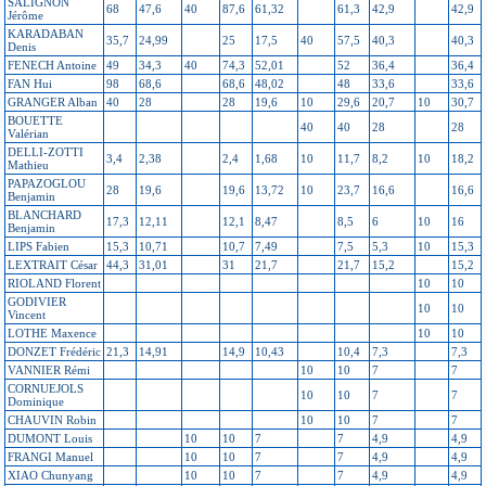
SALIGNON
68
47,6
40
87,6
61,32
61,3
42,9
42,9
Jérôme
KARADABAN
35,7
24,99
25
17,5
40
57,5
40,3
40,3
Denis
FENECH Antoine
49
34,3
40
74,3
52,01
52
36,4
36,4
FAN Hui
98
68,6
68,6
48,02
48
33,6
33,6
GRANGER Alban
40
28
28
19,6
10
29,6
20,7
10
30,7
BOUETTE
40
40
28
28
Valérian
DELLI-ZOTTI
3,4
2,38
2,4
1,68
10
11,7
8,2
10
18,2
Mathieu
PAPAZOGLOU
28
19,6
19,6
13,72
10
23,7
16,6
16,6
Benjamin
BLANCHARD
17,3
12,11
12,1
8,47
8,5
6
10
16
Benjamin
LIPS Fabien
15,3
10,71
10,7
7,49
7,5
5,3
10
15,3
LEXTRAIT César
44,3
31,01
31
21,7
21,7
15,2
15,2
RIOLAND Florent
10
10
GODIVIER
10
10
Vincent
LOTHE Maxence
10
10
DONZET Frédéric
21,3
14,91
14,9
10,43
10,4
7,3
7,3
VANNIER Rémi
10
10
7
7
CORNUEJOLS
10
10
7
7
Dominique
CHAUVIN Robin
10
10
7
7
DUMONT Louis
10
10
7
7
4,9
4,9
FRANGI Manuel
10
10
7
7
4,9
4,9
XIAO Chunyang
10
10
7
7
4,9
4,9