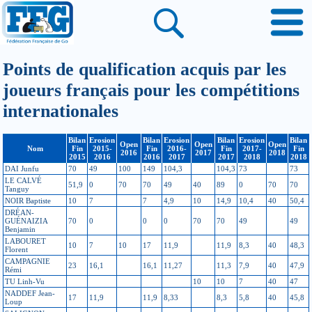
Points de qualification acquis par les
joueurs français pour les compétitions
internationales
Bilan
Erosion
Bilan
Erosion
Bilan
Erosion
Bilan
Open
Open
Open
Nom
Fin
2015-
Fin
2016-
Fin
2017-
Fin
2016
2017
2018
2015
2016
2016
2017
2017
2018
2018
DAI Junfu
70
49
100
149
104,3
104,3
73
73
LE CALVÉ
51,9
0
70
70
49
40
89
0
70
70
Tanguy
NOIR Baptiste
10
7
7
4,9
10
14,9
10,4
40
50,4
DRÉAN-
GUÉNAIZIA
70
0
0
0
70
70
49
49
Benjamin
LABOURET
10
7
10
17
11,9
11,9
8,3
40
48,3
Florent
CAMPAGNIE
23
16,1
16,1
11,27
11,3
7,9
40
47,9
Rémi
TU Linh-Vu
10
10
7
40
47
NADDEF Jean-
17
11,9
11,9
8,33
8,3
5,8
40
45,8
Loup