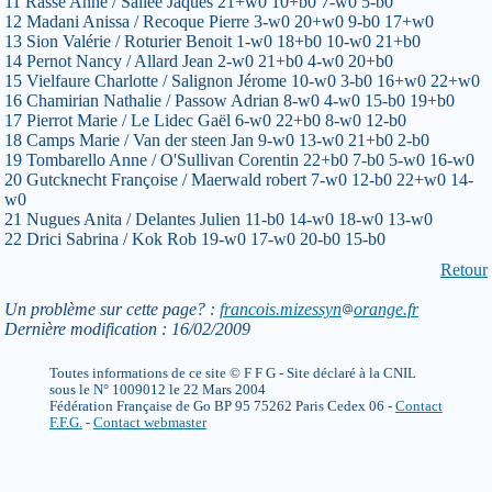
11 Rasse Anne / Sallée Jaques 21+w0 10+b0 7-w0 5-b0
12 Madani Anissa / Recoque Pierre 3-w0 20+w0 9-b0 17+w0
13 Sion Valérie / Roturier Benoit 1-w0 18+b0 10-w0 21+b0
14 Pernot Nancy / Allard Jean 2-w0 21+b0 4-w0 20+b0
15 Vielfaure Charlotte / Salignon Jérome 10-w0 3-b0 16+w0 22+w0
16 Chamirian Nathalie / Passow Adrian 8-w0 4-w0 15-b0 19+b0
17 Pierrot Marie / Le Lidec Gaël 6-w0 22+b0 8-w0 12-b0
18 Camps Marie / Van der steen Jan 9-w0 13-w0 21+b0 2-b0
19 Tombarello Anne / O'Sullivan Corentin 22+b0 7-b0 5-w0 16-w0
20 Gutcknecht Françoise / Maerwald robert 7-w0 12-b0 22+w0 14-
w0
21 Nugues Anita / Delantes Julien 11-b0 14-w0 18-w0 13-w0
22 Drici Sabrina / Kok Rob 19-w0 17-w0 20-b0 15-b0
Retour
Un problème sur cette page? :
francois.mizessyn
orange.fr
Dernière modification : 16/02/2009
Toutes informations de ce site © F F G - Site déclaré à la CNIL
sous le N° 1009012 le 22 Mars 2004
Fédération Française de Go BP 95 75262 Paris Cedex 06 -
Contact
F.F.G.
-
Contact webmaster