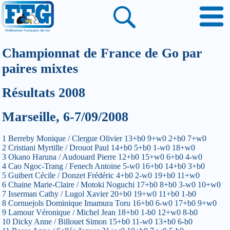
Championnat de France de Go par
paires mixtes
Résultats 2008
Marseille, 6-7/09/2008
1 Berreby Monique / Clergue Olivier 13+b0 9+w0 2+b0 7+w0
2 Cristiani Myrtille / Drouot Paul 14+b0 5+b0 1-w0 18+w0
3 Okano Haruna / Audouard Pierre 12+b0 15+w0 6+b0 4-w0
4 Cao Ngoc-Trang / Fenech Antoine 5-w0 16+b0 14+b0 3+b0
5 Guibert Cécile / Donzet Frédéric 4+b0 2-w0 19+b0 11+w0
6 Chaine Marie-Claire / Motoki Noguchi 17+b0 8+b0 3-w0 10+w0
7 Isserman Cathy / Lugol Xavier 20+b0 19+w0 11+b0 1-b0
8 Cornuejols Dominique Imamura Toru 16+b0 6-w0 17+b0 9+w0
9 Lamour Véronique / Michel Jean 18+b0 1-b0 12+w0 8-b0
10 Dicky Anne / Billouet Simon 15+b0 11-w0 13+b0 6-b0