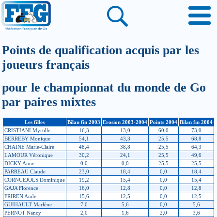
Points de qualification acquis par les
joueurs français
pour le championnat du monde de Go
par paires mixtes
Les filles
Bilan fin 2003
Erosion 2003-2004
Points 2004
Bilan fin 2004
CRISTIANI Myrtille
16,3
13,0
60,0
73,0
BERREBY Monique
54,1
43,3
25,5
68,8
CHAINE Marie-Claire
48,4
38,8
25,5
64,3
LAMOUR Véronique
30,2
24,1
25,5
49,6
DICKY Anne
0,0
0,0
25,5
25,5
PARREAU Claude
23,0
18,4
0,0
18,4
CORNUEJOLS Dominique
19,2
15,4
0,0
15,4
GAJA Florence
16,0
12,8
0,0
12,8
FRIREN Aude
15,6
12,5
0,0
12,5
GUIHAULT Marlène
7,0
5,6
0,0
5,6
PERNOT Nancy
2,0
1,6
2,0
3,6