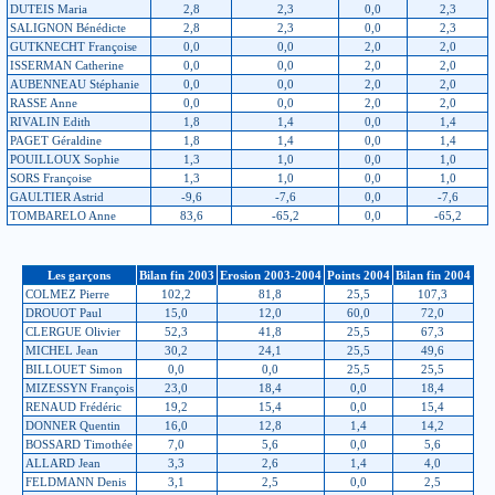
DUTEIS Maria
2,8
2,3
0,0
2,3
SALIGNON Bénédicte
2,8
2,3
0,0
2,3
GUTKNECHT Françoise
0,0
0,0
2,0
2,0
ISSERMAN Catherine
0,0
0,0
2,0
2,0
AUBENNEAU Stéphanie
0,0
0,0
2,0
2,0
RASSE Anne
0,0
0,0
2,0
2,0
RIVALIN Edith
1,8
1,4
0,0
1,4
PAGET Géraldine
1,8
1,4
0,0
1,4
POUILLOUX Sophie
1,3
1,0
0,0
1,0
SORS Françoise
1,3
1,0
0,0
1,0
GAULTIER Astrid
-9,6
-7,6
0,0
-7,6
TOMBARELO Anne
83,6
-65,2
0,0
-65,2
Les garçons
Bilan fin 2003
Erosion 2003-2004
Points 2004
Bilan fin 2004
COLMEZ Pierre
102,2
81,8
25,5
107,3
DROUOT Paul
15,0
12,0
60,0
72,0
CLERGUE Olivier
52,3
41,8
25,5
67,3
MICHEL Jean
30,2
24,1
25,5
49,6
BILLOUET Simon
0,0
0,0
25,5
25,5
MIZESSYN François
23,0
18,4
0,0
18,4
RENAUD Frédéric
19,2
15,4
0,0
15,4
DONNER Quentin
16,0
12,8
1,4
14,2
BOSSARD Timothée
7,0
5,6
0,0
5,6
ALLARD Jean
3,3
2,6
1,4
4,0
FELDMANN Denis
3,1
2,5
0,0
2,5