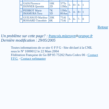
GAJA Florence
16K
37To
6
5-
8+
4-
1
DONNER Quentin
2D
13Ma
PIERROT Marie
7K
13Ma
7
1-
4-
8+
1
IMAMURA Toru
5D
80Am
GUILHAUD Marlène
20K
75Al
8
3-
6-
7-
0
BOSSARD Timothée
6K
75Al
Retour
Un problème sur cette page? :
francois.mizessyn
orange.fr
Dernière modification : 29/05/2005
Toutes informations de ce site © F F G - Site déclaré à la CNIL
sous le N° 1009012 le 22 Mars 2004
Fédération Française de Go BP 95 75262 Paris Cedex 06 -
Contact
F.F.G.
-
Contact webmaster