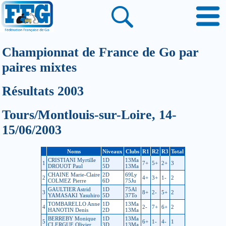
Championnat de France de Go par
paires mixtes
Résultats 2003
Tours/Montlouis-sur-Loire, 14-
15/06/2003
Noms
Niveaux
Clubs
R1
R2
R3
Total
CRISTIANI Myrtille
1D
13Ma
1
7+
5+
2+
3
DROUOT Paul
5D
13Ma
CHAINE Marie-Claire
2D
69Ly
2
4+
3+
1-
2
COLMEZ Pierre
6D
75Ju
GAULTIER Astrid
1D
75Al
3
8+
2-
5+
2
YAMASAKI Yasuhiro
5D
37To
TOMBARELLO Anne
1D
13Ma
4
2-
7+
6+
2
HANOTIN Denis
2D
13Ma
BERREBY Monique
1D
13Ma
5
6+
1-
4-
1
CLERGUE Olivier
3D
13Ma