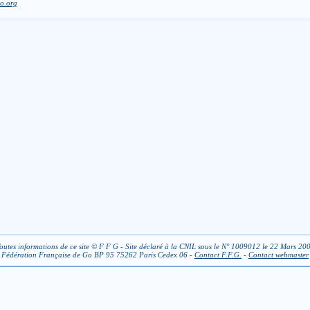
o.org
outes informations de ce site © F F G - Site déclaré à la CNIL sous le N° 1009012 le 22 Mars 20
Fédération Française de Go BP 95 75262 Paris Cedex 06 -
Contact F.F.G.
-
Contact webmaster