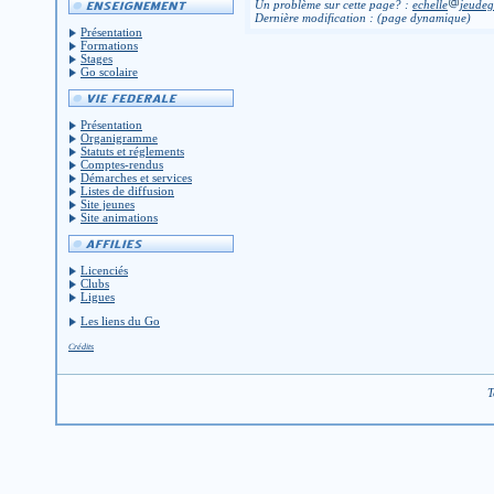
Un problème sur cette page? :
echelle
jeudeg
Dernière modification : (page dynamique)
Présentation
Formations
Stages
Go scolaire
Présentation
Organigramme
Statuts et réglements
Comptes-rendus
Démarches et services
Listes de diffusion
Site jeunes
Site animations
Licenciés
Clubs
Ligues
Les liens du Go
Crédits
T