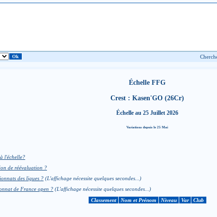
Échelle FFG
Crest : Kasen'GO (26Cr)
Échelle au 25 Juillet 2026
Variations depuis le 25 Mai
à l'échelle?
ion de réévaluation ?
ionnats des ligues ?
(L'affichage nécessite quelques secondes...)
pionnat de France open ?
(L'affichage nécessite quelques secondes...)
Classement
Nom et Prénom
Niveau
Var
Club