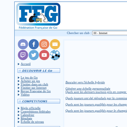
Chercher un club :
Accueil
Le jeu de Go
Acheter un jeu
Basculer vers l'échelle hybride
S'initier dans un club
S'initier sur Internet
Générer une échelle personnalisée
Revue Française de Go
Quels sont les derniers tournois pris en compte 
Vidéos
Quels joueurs ont été réévalués par la commiss
Quels sont les joueurs qualifiés pour les champ
Règle officielle
Quels sont les joueurs qualifiés pour le cham
Compétitions fédérales
Calendrier
Résultats
Échelle de niveau