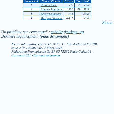
Classement
Nom et Prénom
Niveau
Var
Club
1
Hairion Alice
-92
+3
59Va
2
Pittonet Jonathan
-338
-79
59Va
3
Becart Guillaume
-745
59Va
4
Macquet Corentin
-1031
59Va
Retour
Un problème sur cette page? :
echelle
jeudego.org
Dernière modification : (page dynamique)
Toutes informations de ce site © F F G - Site déclaré à la CNIL
sous le N° 1009012 le 22 Mars 2004
Fédération Française de Go BP 95 75262 Paris Cedex 06 -
Contact F.F.G.
-
Contact webmaster