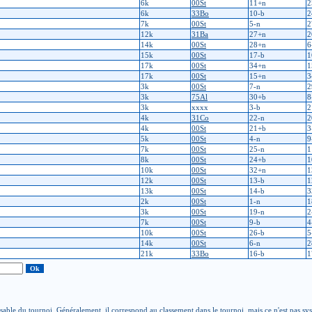
6k
00St
11+n
2
6k
33Bo
10-b
2
7k
00St
5-n
2
12k
31Ba
27+n
2
14k
00St
28+n
6
15k
00St
17-b
1
17k
00St
34+n
1
17k
00St
15+n
3
3k
00St
7-n
2
3k
75Al
30+b
8
3k
xxxx
3-b
2
4k
31Co
22-n
2
4k
00St
21+b
3
5k
00St
4-n
9
7k
00St
25-n
1
8k
00St
24+b
1
10k
00St
32+n
1
12k
00St
13-b
1
13k
00St
14-b
3
2k
00St
1-n
1
3k
00St
19-n
2
7k
00St
9-b
4
10k
00St
26-b
5
14k
00St
6-n
2
21k
33Bo
16-b
1
able du tournoi. Généralement, il correspond au classement dans le tournoi, mais ce n'est pas sy