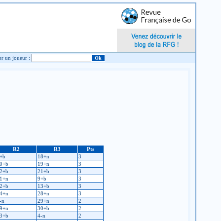
Chercher un joueur :
R2
R3
Pts
+b
18+n
3
0+b
19+n
3
2+b
21+b
3
1+n
9+b
3
2+b
13+b
3
4+n
28+n
3
-n
29+n
2
9+n
30+b
2
3+b
4-n
2