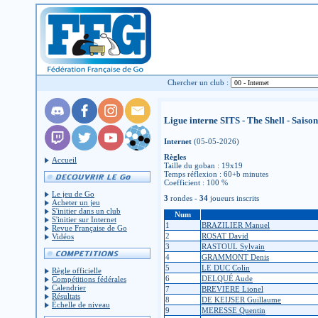
Chercher un club :
Ligue interne SITS - The Shell - Saison
Internet
(05-05-2026)
Règles
Accueil
Taille du goban : 19x19
Temps réflexion : 60+b minutes
Coefficient : 100 %
Le jeu de Go
3
rondes -
34
joueurs inscrits
Acheter un jeu
S'initier dans un club
Num
S'initier sur Internet
1
BRAZILIER Manuel
Revue Française de Go
2
ROSAT David
Vidéos
3
RASTOUL Sylvain
4
GRAMMONT Denis
5
LE DUC Colin
Règle officielle
6
DELQUÉ Aude
Compétitions fédérales
Calendrier
7
BREVIERE Lionel
Résultats
8
DE KEIJSER Guillaume
Échelle de niveau
9
MERESSE Quentin