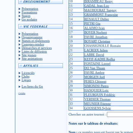
10
BIRAMBEAU Remy
11
GADAL Jean-Luc
Présentation
12
MAUHOURAT Tanguy
Formations
13
GRAMMONT Françoise
Stages
14
RENAULT Didier
Go scolaire
15
PIETRI Gia
16
ALAIMO Ivan
17
BOYER Norbert
Présentation
18
FAVRE Jonathan
Organigramme
Statuts et réglements
19
BOYART Christian
Comptes-rendus
20
CHASSIGNOLLE Romain
Démarches et services
21
LACROIX Julien
Listes de diffusion
22
LABBE David
Site jeunes
Site animations
23
KEFIF-KADHI Redha
24
FONTAINE Lionel
25
DO Van Thuan
26
FAVRE Ambre
Licenciés
Clubs
27
MORGEN Joël
Ligues
28
PERES Clément
29
SIMONINI Pietro
Les liens du Go
30
HANQUIER Loïc
Crédits
31
FLEURQUIN Frédéric
32
VERDIER Thomas
33
MEUNIER Etienne
34
GOOSSENS Sylvie
Chercher un autre tournoi :
Notes sur le tableau de résultats:
Num :
ce numéro nous est fourni par le respons