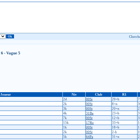
 6 - Vague 5
Joueur
Niv
Club
R1
2d
00St
29+b
7
2k
00St
8+n
3
3k
00St
20+n
2
4k
31Ba
23+b
3
7k
00St
12+b
3
15k
17Ro
33+b
1
1k
00St
18+b
1
2k
00St
2-b
1
5k
64Pa
31+n
2