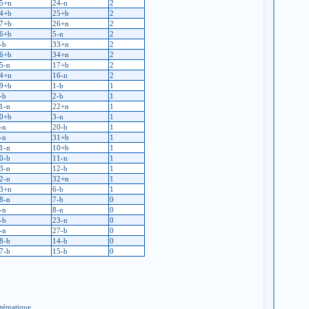
5+n
24-n
2
4+b
25+b
2
7+b
26+n
2
6+b
5-n
2
-b
33+n
2
6+b
34+n
2
5-n
17+b
2
4+n
16-n
2
9+b
1-b
1
-b
2-b
1
1-n
22+n
1
0+b
3-n
1
-n
20-b
1
-n
31+b
1
1-n
10+b
1
0-b
11-n
1
3-n
12-b
1
2-n
32+n
1
3+n
6-b
1
8-n
7-b
0
-n
8-n
0
-b
23-n
0
-n
27-b
0
8-b
14-b
0
7-b
15-b
0
stématique.