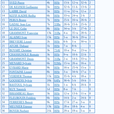
11
SVED Pierre
4k
00St
13-b
12+n
32+b
2
12
DE KEIJSER Guillaume
5k
00St
32+b
11-b
13+b
2
13
LABBE David
5k
00St
11+n
32+n
12-n
2
14
KEFIF-KADHI Redha
6k
00St
33+n
24+n
2-b
2
15
PERUS Bruno
7k
00St
25-b
16+n
26+b
2
16
GADAL Jean-Luc
7k
33Bo
26+b
15-b
25+b
2
17
LE DUC Colin
8k
00St
34+n
3-b
27+b
2
18
GRAMMONT Françoise
13k
31Ba
4-n
35+n
28+b
2
19
ALAIMO Ivan
15k
00St
5-n
36+b
29+n
2
20
BREVIERE Lionel
2k
00St
6-b
1-n
30+n
1
21
ATCHE Thibaut
1k
00St
7-n
8+b
-
1
22
BOYART Christian
3k
75Al
10-n
9-n
23+n
1
23
CHASSIGNOLE Romain
3k
00St
9+n
10-b
22-b
1
24
GRAMMONT Denis
5k
31Ba
2-n
14-b
33+n
1
25
MENARD Sylvain
6k
93Mo
15+n
26-n
16-n
1
26
EVRARD Marie
9k
00St
16-n
25+b
15-n
1
27
FONTAINE Lionel
8k
00St
3-n
34+b
17-n
1
28
VERDIER Thomas
11k
00St
35+b
4-b
18-n
1
29
GOOSSENS Sylvie
20k
64Pa
36+b
5-b
19-b
1
30
RASTOUL Sylvain
1k
00St
1-n
6-b
20-b
0
31
KUY Yannick
1d
00St
8-n
7-b
-
0
32
BIRAMBEAU Remy
5k
00St
12-n
13-b
11-n
0
33
FLEURQUIN Frédéric
6k
00St
14-b
2-n
24-b
0
34
FERRIERES Benoit
9k
00St
17-b
27-n
3-n
0
35
MEUNIER Etienne
13k
00St
28-n
18-b
4-n
0
36
BOYER Norbert
21k
00St
29-n
19-n
5-n
0