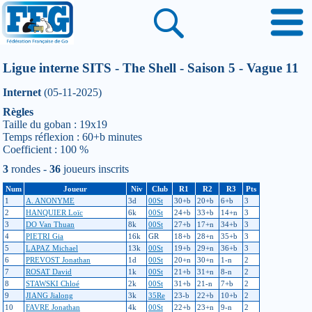
Ligue interne SITS - The Shell - Saison 5 - Vague 11
Internet
(05-11-2025)
Règles
Taille du goban : 19x19
Temps réflexion : 60+b minutes
Coefficient : 100 %
3
rondes -
36
joueurs inscrits
Num
Joueur
Niv
Club
R1
R2
R3
Pts
1
A. ANONYME
3d
00St
30+b
20+b
6+b
3
2
HANQUIER Loïc
6k
00St
24+b
33+b
14+n
3
3
DO Van Thuan
8k
00St
27+b
17+n
34+b
3
4
PIETRI Gia
16k
GR
18+b
28+n
35+b
3
5
LAPAZ Michael
13k
00St
19+b
29+n
36+b
3
6
PREVOST Jonathan
1d
00St
20+n
30+n
1-n
2
7
ROSAT David
1k
00St
21+b
31+n
8-n
2
8
STAWSKI Chloé
2k
00St
31+b
21-n
7+b
2
9
JIANG Jialong
3k
35Re
23-b
22+b
10+b
2
10
FAVRE Jonathan
4k
00St
22+b
23+n
9-n
2