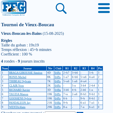
Tournoi de Vieux-Boucau
Vieux-Boucau-les-Bains
(15-08-2025)
Règles
Taille du goban : 19x19
Temps réflexion : 45+b minutes
Coefficient : 100 %
4
rondes -
9
joueurs inscrits
Num
Joueur
Niv
Club
R1
R2
R3
R4
Pts
1
BRAGA GIROUSSE Siméon
4D
64Pa
2+b7
3+b6
-
5+b
3
2
BONIS Michel
8K
64Pa
1-n7
6+b6
5+n6
4-n4
2
3
THIBEAU Sylvain
7K
64Pa
5+n6
1-n6
4+n4
-
2
4
CLAIR Yves
2K
64Pa
-
5-n
3-b4
2+b4
1
5
RICHARD Xavier
3D
64Ba
3-b6
4+b
2-b6
1-n
1
6
TAUZIA Manon
19K
64Pa
7+n
2-n6
8+b1
9+b1
3
7
GOOSSENS Sylvie
19K
64Pa
6-b
-
9+b
8+b1
2
8
PANDALEON Jay
21K
64Ba
9+b
-
6-n1
7-n1
1
9
WENTA Alain
29K
64Pa
8-n
-
7-n
6-n1
0