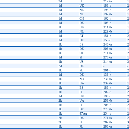
2d
FI
212+n
1
1d
UK
188-b
2
1d
NL
193-n
2
1d
NL
192+b
1
1d
CH
162-n
2
1d
DE
103-n
1
1k
UK
311+b
1
1d
NL
229+b
1
1d
AT
151-b
2
1d
DE
153-b
2
1k
ES
246+n
2
1k
DE
206+n
1
1k
SK
211+b
2
1d
SI
270+n
1
1k
US
214+n
2
2d
DE
-
-
1k
PL
201-b
2
1d
DE
136-n
1
1k
NO
236+b
1
1k
UA
237+b
1
1k
ES
189-n
2
1k
PL
202-n
2
1d
UK
190-b
2
2k
UA
258+b
2
1k
PL
204-b
2
1k
DE
275+b
1
1k
47Ag
234-b
2
2k
DE
271+n
2
2k
PL
287+b
3
1k
PL
286+n
2