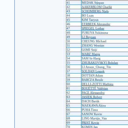
41
MEDAK Stjepan
42
AAKERBLOM Charlie
43
SCHOMBERG Niels
44
BO Luan
45
KIM Taeyun
46
EERBEEK Alexander
47
SPIEGEL Lothar
48
FURUYA Yukitsuna
49
LI Boyuan
50
CHEUNG Michael
51
ZHANG Wentian
52
GOMI Seiji
53
MARZ Manja
54
SAM In-Hang
55
ZHURAKOVSKYI Bohdan
56
LI Anson_Chung_Tin
57
SOLDAN Leszek
58
DOTTAN Adam
59
BARCZA Bende
60
DELLI-ZOTTI Mathieu
61
BOUËTTÉ Valérian
62
PACE Alessandro
63
JASIEK Robert
64
DACH Bartik
65
MAEKAWA Akira
66
PUHA Timo
67
SANOW Kevin
68
LING Martijn_Van
69
PRIST Kevin
70
KOMIN Jan