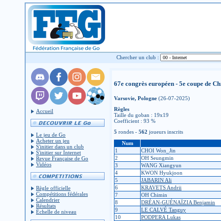
Chercher un club :
67e congrès européen - 5e coupe de C
Varsovie, Pologne
(26-07-2025)
Règles
Accueil
Taille du goban : 19x19
Coefficient : 93 %
5
rondes -
562
joueurs inscrits
Le jeu de Go
Acheter un jeu
Num
S'initier dans un club
1
CHOI Won_Jin
S'initier sur Internet
2
OH Seungmin
Revue Française de Go
Vidéos
3
WANG Xiangyun
4
KWON Hyukjoon
5
JABARIN Ali
6
KRAVETS Andrii
Règle officielle
Compétitions fédérales
7
OH Chimin
Calendrier
8
DRÉAN-GUÉNAÏZIA Benjamin
Résultats
9
LE CALVÉ Tanguy
Échelle de niveau
10
PODPERA Lukas