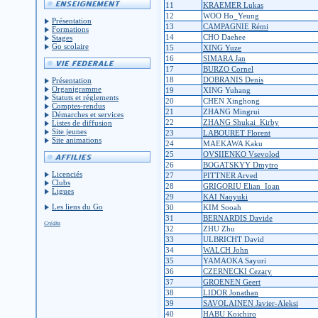
11
KRAEMER Lukas
12
WOO Ho_Yeung
Présentation
13
CAMPAGNIE Rémi
Formations
14
CHO Daehee
Stages
Go scolaire
15
XING Yuze
16
SIMARA Jan
17
BURZO Cornel
18
DOBRANIS Denis
Présentation
Organigramme
19
XING Yuhang
Statuts et réglements
20
CHEN Xinghong
Comptes-rendus
21
ZHANG Mingrui
Démarches et services
22
ZHANG Shukai_Kirby
Listes de diffusion
Site jeunes
23
LABOURET Florent
Site animations
24
MAEKAWA Kaku
25
OVSIIENKO Vsevolod
26
BOGATSKYY Dmytro
Licenciés
27
PITTNER Arved
Clubs
28
GRIGORIU Elian_Ioan
Ligues
29
KAI Naoyuki
Les liens du Go
30
KIM Sooah
31
BERNARDIS Davide
Crédits
32
ZHU Zhu
33
ULBRICHT David
34
WALCH John
35
YAMAOKA Sayuri
36
CZERNECKI Cezary
37
GROENEN Geert
38
LIDOR Jonathan
39
SAVOLAINEN Javier-Aleksi
40
HABU Koichiro