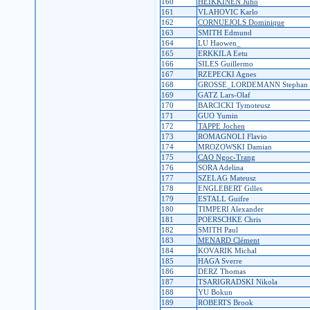
160
HEIKKINEN Juho
161
VLAHOVIC Karlo
162
CORNUEJOLS Dominique
163
SMITH Edmund
164
LU Haowen_
165
ERKKILA Eetu
166
SILES Guillermo
167
RZEPECKI Agnes
168
GROSSE_LORDEMANN Stephan
169
GATZ Lars-Olaf
170
BARCICKI Tymoteusz
171
GUO Yumin
172
TAPPE Jochen
173
ROMAGNOLI Flavio
174
MROZOWSKI Damian
175
CAO Ngoc-Trang
176
SORA Adelina
177
SZELAG Mateusz
178
ENGLEBERT Gilles
179
ESTALL Guifre
180
TIMPERI Alexander
181
POERSCHKE Chris
182
SMITH Paul
183
MENARD Clément
184
KOVARIK Michal
185
HAGA Sverre
186
DERZ Thomas
187
TSARIGRADSKI Nikola
188
YU Bokun
189
ROBERTS Brook