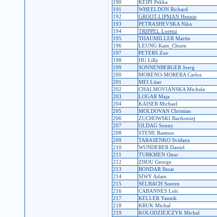
190
KEIPI Pekka
191
WHEELDON Richard
192
GROOT-LIPMAN Hennie
193
PETRASHEVSKA Nika
194
TRIPPEL Lorenz
195
THAUMILLER Martin
196
LEUNG Kam_Chuen
197
PETERS Zoe
198
HU Lilly
199
SONNENBERGER Joerg
200
MORENO-MORERA Carlos
201
MEI Litao
202
CHALMOVIANSKA Michala
203
LOGAR Maja
204
KAISER Michael
205
MOLDOVAN Christian
206
ZUCHOWSKI Bartlomiej
207
OLDAG Sonny
208
STENE Rasmus
209
TARASENKO Svitlana
210
WUNDERER Daniel
211
TURKMEN Onur
212
ZHOU George
213
BONDAR Ihnat
214
SIWY Adam
215
SELBACH Soeren
216
CABANNES Loïc
217
KELLER Yannik
218
KRUK Michal
219
KOLODZIEJCZYK Michal