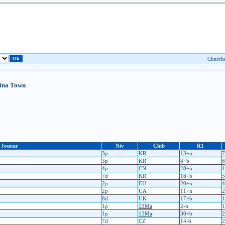
hina Town
Joueur
Niv
Club
R1
3p
KR
13+n
7
3p
KR
8+b
6
4p
CN
28+n
1
7d
KR
16+b
5
2p
EU
20+n
4
2p
UA
11+n
2
8d
UK
17+b
1
1p
13Ma
2-n
1
1p
13Ma
30+b
2
7d
CZ
14-b
2