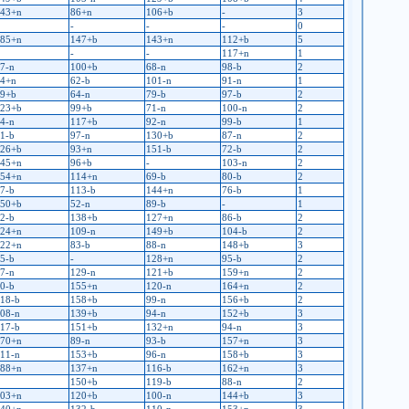
43+n
86+n
106+b
-
3
-
-
-
0
85+n
147+b
143+n
112+b
5
-
-
117+n
1
7-n
100+b
68-n
98-b
2
4+n
62-b
101-n
91-n
1
9+b
64-n
79-b
97-b
2
23+b
99+b
71-n
100-n
2
4-n
117+b
92-n
99-b
1
1-b
97-n
130+b
87-n
2
26+b
93+n
151-b
72-b
2
45+n
96+b
-
103-n
2
54+n
114+n
69-b
80-b
2
7-b
113-b
144+n
76-b
1
50+b
52-n
89-b
-
1
2-b
138+b
127+n
86-b
2
24+n
109-n
149+b
104-b
2
22+n
83-b
88-n
148+b
3
5-b
-
128+n
95-b
2
7-n
129-n
121+b
159+n
2
0-b
155+n
120-n
164+n
2
18-b
158+b
99-n
156+b
2
08-n
139+b
94-n
152+b
3
17-b
151+b
132+n
94-n
3
70+n
89-n
93-b
157+n
3
11-n
153+b
96-n
158+b
3
88+n
137+n
116-b
162+n
3
150+b
119-b
88-n
2
03+n
120+b
100-n
144+b
3