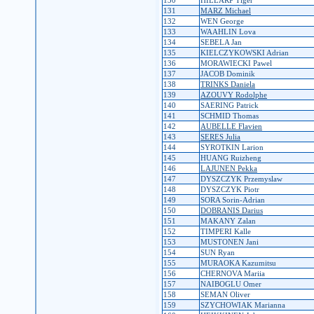
130
HILLARP Tiger
131
MARZ Michael
132
WEN George
133
WAAHLIN Lova
134
SEBELA Jan
135
KIELCZYKOWSKI Adrian
136
MORAWIECKI Pawel
137
JACOB Dominik
138
TRINKS Daniela
139
AZOUVY Rodolphe
140
SAERING Patrick
141
SCHMID Thomas
142
AUBELLE Flavien
143
SERES Julia
144
SYROTKIN Larion
145
HUANG Ruizheng
146
LAJUNEN Pekka
147
DYSZCZYK Przemyslaw
148
DYSZCZYK Piotr
149
SORA Sorin-Adrian
150
DOBRANIS Darius
151
MAKANY Zalan
152
TIMPERI Kalle
153
MUSTONEN Jani
154
SUN Ryan
155
MURAOKA Kazumitsu
156
CHERNOVA Mariia
157
NAIBOGLU Omer
158
SEMAN Oliver
159
SZYCHOWIAK Marianna