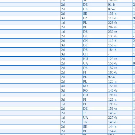
2d
SE
186+b
1
2d
DE
91-b
2
2d
UK
87-n
1
2d
SE
138-n
1
3d
CZ
110-b
9
1d
PL
226+b
1
2d
PL
207+b
1
1d
DE
230+n
1
2d
DE
133+b
-
2d
CH
119-b
2
3d
DE
150-n
1
2d
DE
184-b
1
3d
CH
-
1
2d
HU
129+n
1
2d
UA
158+b
8
2d
DE
157+n
1
2d
FI
185+b
1
2d
PL
92-n
1
2d
PL
123-n
1
4d
RO
155+b
1
3d
RO
140+b
1
1d
HU
198+n
1
3d
FI
125-n
1
1d
FI
199+n
1
2d
DE
159+n
1
2d
JP
149-n
1
1d
UA
227+b
1
2d
TR
145-b
1
2d
SK
144-n
1
2d
PL
154-b
1