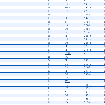
2d
FI
97-b
1
1d
HR
168+n
1
1d
38Gr
194+b
1
1d
UK
223+b
1
2d
CN
126-n
1
1d
FI
187+b
1
1d
ES
171-b
2
2d
US
124-b
1
1d
DE
161-b
2
1d
DE
118-n
1
1d
PL
221+n
1
1d
CH
166+n
-
1d
DE
228+b
1
1d
IT
225+b
1
1k
PL
273+b
2
2d
67SE
-
1
2d
RO
-
1
2k
PL
253+b
2
1k
LU
310+b
2
1d
ES
224-b
-
1d
FI
247+n
2
1k
DE
232+n
-
1d
UK
-
-
1k
95Va
-
2
2d
CZ
141+n
9
2d
NO
146-n
1
2d
NL
130-n
1
1d
BG
165-n
2
1d
CN
191+n
1
1k
UK
210+b
2