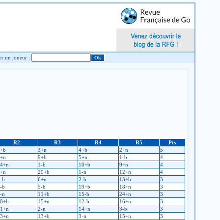
Chercher un joueur :
R2
R3
R4
R5
Pts
+b
3+n
4+b
2+n
5
+n
9+b
5+n
1-b
4
4+n
1-b
10+b
9+n
4
+n
29+b
1-n
12+n
4
-b
6+n
2-b
13+b
3
-b
5-b
19+b
18+n
3
-n
11+b
15-b
24+n
3
8+b
15+n
12-b
16+n
3
1+n
2-n
14+n
3-b
3
3+n
13+b
3-n
15+n
3