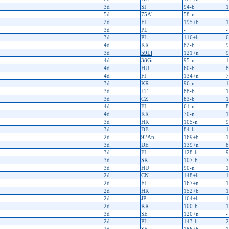
3d
SI
94-b
1
5d
75Al
58-n
-
2d
FI
195+b
1
3d
PL
-
-
3d
PL
116+b
6
4d
KR
82-b
9
3d
59Li
121+n
9
4d
38Gr
95-n
1
4d
HU
60-b
8
4d
FI
134+n
7
3d
KR
96-n
1
3d
LT
88-b
1
3d
CZ
83-b
1
4d
FI
61-n
8
4d
KR
70-n
1
3d
HR
105-n
9
3d
DE
84-b
1
2d
92An
169+b
1
3d
DE
139+n
8
3d
FI
128-b
9
3d
SK
107-b
7
3d
HU
90-n
1
2d
CN
148+b
1
2d
FI
167+n
1
2d
HR
152+b
1
2d
JP
164+b
1
2d
KR
100-b
1
3d
SE
120+n
-
2d
PL
143-b
2