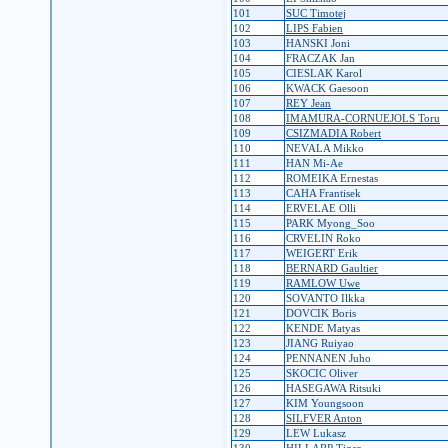
101
SUC Timotej
102
LIPS Fabien
103
HANSKI Joni
104
FRACZAK Jan
105
CIESLAK Karol
106
KWACK Gaesoon
107
REY Jean
108
IMAMURA-CORNUEJOLS Toru
109
CSIZMADIA Robert
110
NEVALA Mikko
111
HAN Mi-Ae
112
ROMEIKA Ernestas
113
CAHA Frantisek
114
ERVELAE Olli
115
PARK Myong_Soo
116
CRVELIN Roko
117
WEIGERT Erik
118
BERNARD Gaultier
119
RAMLOW Uwe
120
SOVANTO Ilkka
121
DOVCIK Boris
122
KENDE Matyas
123
JIANG Ruiyao
124
PENNANEN Juho
125
SKOCIC Oliver
126
HASEGAWA Ritsuki
127
KIM Youngsoon
128
SILFVER Anton
129
LEW Lukasz