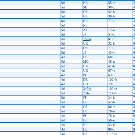
5d
HR
55+n
4
5d
SE
38+b
4
5d
DE
52-b
2
5d
CN
36-b
7
6d
KR
77+b
3
5d
NL
-
5
5d
AT
12-n
4
5d
JP
54+b
4
4d
75Op
81+b
2
5d
UK
32-b
6
4d
CN
71+n
3
5d
JP
43+n
6
4d
DE
68+n
4
5d
MO
48-n
7
5d
UA
41-b
8
4d
UK
67+b
7
4d
PL
63+n
8
4d
DE
102+b
4
4d
HU
79+n
6
4d
34Mo
109+n
5
5d
75Ju
114+b
5
5d
IT
34-b
7
5d
DE
57-b
8
4d
CZ
86+b
5
5d
DE
76-n
9
4d
FI
78-n
9
4d
DE
56-n
1
4d
NL
53-b
8
3d
BE
89+b
8
3d
CZ
115+b
1