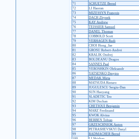
71
SCHUETZE Bernd
72
LI Haoran
73
MIZESSYN François
74
DACH Zbynek
75
KAY Andrew
76
TEISSIER Samuel
77
DANEL Thomas
78
COBBOLD Scott
79
VERHAGEN Rudi
80
CHOI Hong_Jae
81
GROSU Robert-Andrei
82
KRALIK Ondrej
83
BOLDEANU Dragos
84
SANNES Paal
85
YEROSHKIN Oleksandr
86
YATSENKO Dmytro
87
MEDAK Mirta
88
MATSUDA Rintaro
89
IUGULESCU Sergiu-Dan
90
SUN Haoyang
91
SLADETIC Teo
92
KIM Duchan
93
CHETIOUI Benjamin
94
MARZ Ferdinand
95
KWOK Alvina
96
BERBEN Tobias
97
GRZESCHNIOK Anton
98
PETRASHEVSKYI Danyl
99
RADMACHER Bernd
100
LI Shizhao