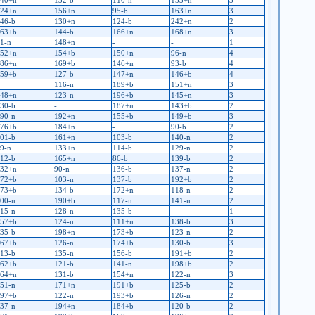
40+n
132-b
110-n
153+n
3
24+n
156+n
95-b
163+n
3
46-b
130+n
124-b
242+n
2
63+b
144-b
166+n
168+n
3
1-n
148+n
-
-
1
52+n
154+b
150+n
96-n
4
86+n
169+b
146+n
93-b
4
59+b
127-b
147+n
146+b
4
116-n
189+b
151+n
3
48+n
123-n
196+b
145+n
3
30-b
-
187+n
143+b
2
90-n
192+n
155+b
149+b
3
76+b
184+n
-
90-b
2
01-b
161+n
103-b
140-n
2
9-n
133+n
114-b
129-n
2
12-b
165+n
86-b
139-b
2
32+n
90-n
136-b
137-n
2
72+b
103-n
137-b
192+b
2
73+b
134-b
172+n
118-n
2
00-n
190+b
117-n
141-n
2
15-n
128-n
135-b
-
1
57+b
124-n
111+n
138-b
3
35-b
198+n
173+b
123-n
2
67+b
126-n
174+b
130-b
3
13-b
135-n
156-b
191+b
2
62+b
121-b
141-n
198+b
2
64+n
131-b
154+n
122-n
3
51-n
171+n
191+b
125-b
2
97+b
122-n
193+b
126-n
2
37-n
194+n
184+b
120-b
2