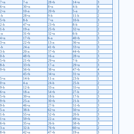
7+n
7-n
28+b
14+n
3
6+n
30+n
8+n
4-b
4
2+n
10-n
20+b
5-n
2
-b
28+n
9-b
11-b
2
5+b
8-b
7+n
10-b
3
2-b
47+n
23+b
8-b
2
1-b
19-n
25+b
32+n
2
-n
31+b
32+n
6-b
3
4+n
17+b
6-n
40+b
3
3+n
22+b
13-n
36+n
3
-b
24-n
41+b
33+n
3
3-b
20-n
37+b
44+b
3
0-b
48+b
16-n
28+n
3
5+b
21+b
29+n
7-b
3
8-b
33+b
17-n
29+n
3
9+b
56+b
38+n
47+b
4
45+b
34+n
31+n
3
5+n
14-b
11-n
23-b
1
0+n
4-n
24-b
25-b
2
9-b
12-b
33-n
55+n
1
6+n
18-n
54+b
27-b
2
5+b
39+n
18-b
17-b
3
9+b
25-n
30+b
21-b
3
9-b
46+n
27-b
51+b
3
5-n
38-b
62+n
50+n
2
1-b
55+n
52+b
20-b
3
1+n
59+b
22-n
49+n
3
6+b
35+n
26-b
58+b
3
3-n
32-b
76+b
60+n
2
8+b
42+n
47+b
19-n
3