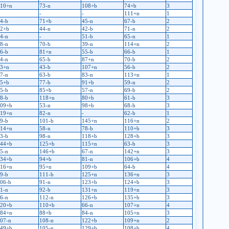
10+n
73-n
108+b
74+b
3
-
-
111+n
1
4-b
71+b
45-n
67-b
2
2+b
44-n
42-b
71-n
2
4-n
-
51-b
65-n
1
8-n
70-b
39-n
114+n
2
6-b
81+n
55-b
66-b
1
4-n
65-b
87+n
70-b
2
3+n
43-b
107+n
56-b
2
7-n
63-b
83-n
113+n
1
5+b
77-b
91+b
59-n
2
5-b
85+b
57-n
69-b
2
8-b
118+n
80+b
61-b
3
09+b
53-n
98+b
68-b
3
19+n
82-n
-
62-b
1
9-b
101-b
145+n
116+n
2
14+n
58-n
78-b
110+b
3
3-b
98-n
118+b
128+b
3
44+b
125+b
115+n
63-b
3
5-n
146+b
67-n
142+n
3
34+b
94+b
81-n
106+b
4
16+n
95+n
109+b
64-b
4
9-b
111-b
125+n
136+n
3
06-b
91-n
123+b
124+b
3
1-n
92-b
131+n
119+n
3
6-n
112-n
126+b
135+b
3
20+b
110+b
66-n
107+n
4
84+n
88+b
84-n
105+n
3
07-n
108-n
122+b
109+n
2
49+b
105-n
129+b
108+b
4