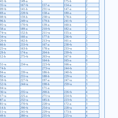
41+b
149-n
-
175-b
2
35+n
167+b
157-n
154-n
2
09+b
141-b
231+n
147-n
2
69-n
228+b
158-n
180-n
2
08+b
159-b
238+n
178-b
2
96-b
249+n
179-b
241+b
2
95+n
170+b
139-n
160-b
3
58-n
189-n
210+b
182-n
2
74+n
152-b
211+n
155-n
2
34+n
160-n
177-b
236+b
2
26+b
162-b
213+n
161-n
3
66-b
233+b
167-n
238+b
3
25+n
163-b
178-n
233+n
3
29-b
174-n
204-b
239+b
2
12-b
275+b
203+n
167-b
3
-
164-b
165-n
0
51+n
234+n
223+b
166-n
3
74-b
-
273+n
244+b
2
94-n
239+n
186-b
240+b
3
92-n
255+n
188-b
229+n
3
59+b
227+b
197-n
247+n
3
52+b
244+n
198-b
259+n
3
04+n
-
171-n
-
1
36+n
235+n
200-b
226+b
4
17+n
225-n
271+n
224+b
3
87-n
232+n
185-b
223+b
3
81+n
270+b
228+n
172-n
3
14-b
290+b
254+n
228+n
4
11+n
241+b
229+n
173-b
4
49-b
280+n
235+b
225+n
4