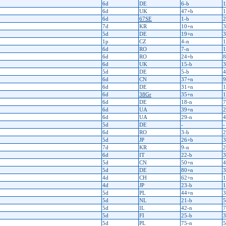
6d
DE
6-b
1
6d
UK
47+b
1
6d
67SE
1-b
2
7d
KR
10+n
3
5d
DE
19+n
3
1p
CZ
4-n
1
6d
RO
7-n
1
6d
RO
24+b
8
6d
UK
15-b
3
5d
DE
5-b
4
6d
CN
37+n
9
6d
DE
31+n
1
6d
38Gr
35+n
1
6d
DE
18-n
7
6d
UA
39+n
2
6d
UA
29-n
4
5d
DE
-
-
6d
RO
3-b
2
5d
JP
26+b
3
7d
KR
9-n
2
6d
IT
22-b
3
5d
CN
50+n
4
5d
DE
80+n
3
4d
CH
62+n
1
4d
JP
23-b
1
5d
PL
44+n
3
5d
NL
21-b
5
5d
IL
42-n
7
5d
FI
25-b
3
5d
PL
75-n
5