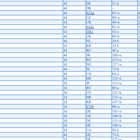
4d
DE
51-b
1
4d
DK
-
-
4d
92An
85+n
4
4d
CZ
99+n
6
5d
UK
40+b
2
4d
84Av
65+b
3
5d
59Li
45-n
5
4d
UK
66+b
5
4d
NL
59-b
9
5d
KR
33-b
5
4d
RO
49-n
9
4d
SK
106+n
5
3d
RO
113+n
6
3d
NO
117+n
1
4d
PL
73-b
1
4d
UA
64-n
6
3d
HR
132+b
1
3d
JP
112+n
6
3d
RO
69-n
1
3d
CN
122+b
6
2d
HR
131+n
1
2d
KR
147+b
1
3d
67SE
98+n
7
3d
DE
101+n
1
3d
UK
108+b
8
3d
DE
111+b
6
2d
DE
160+n
1
3d
UA
93-b
1
4d
DE
74-b
1
2d
DE
127+n
1