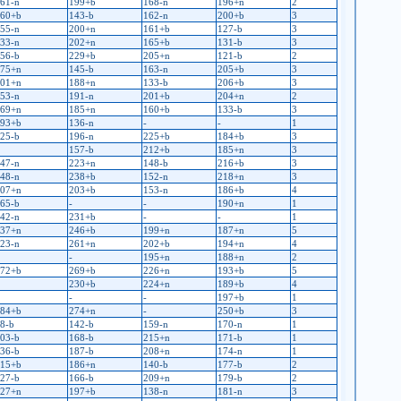
61-n
199+b
168-n
196+n
2
60+b
143-b
162-n
200+b
3
55-n
200+n
161+b
127-b
3
33-n
202+n
165+b
131-b
3
56-b
229+b
205+n
121-b
2
75+n
145-b
163-n
205+b
3
01+n
188+n
133-b
206+b
3
53-n
191-n
201+b
204+n
2
69+n
185+n
160+b
133-b
3
93+b
136-n
-
-
1
25-b
196-n
225+b
184+b
3
157-b
212+b
185+n
3
47-n
223+n
148-b
216+b
3
48-n
238+b
152-n
218+n
3
07+n
203+b
153-n
186+b
4
65-b
-
-
190+n
1
42-n
231+b
-
-
1
37+n
246+b
199+n
187+n
5
23-n
261+n
202+b
194+n
4
-
195+n
188+n
2
72+b
269+b
226+n
193+b
5
230+b
224+n
189+b
4
-
-
197+b
1
84+b
274+n
-
250+b
3
8-b
142-b
159-n
170-n
1
03-b
168-b
215+n
171-b
1
36-b
187-b
208+n
174-n
1
15+b
186+n
140-b
177-b
2
27-b
166-b
209+n
179-b
2
27+n
197+b
138-n
181-n
3