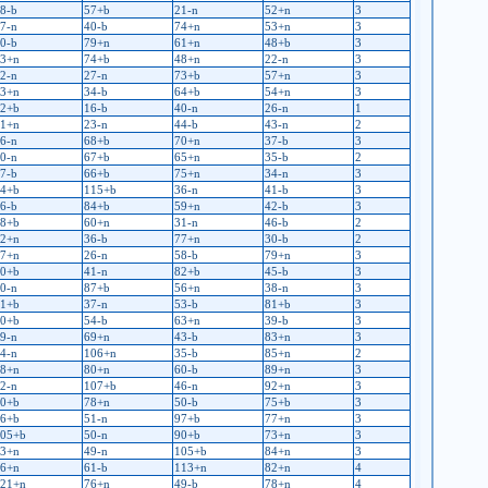
8-b
57+b
21-n
52+n
3
7-n
40-b
74+n
53+n
3
0-b
79+n
61+n
48+b
3
3+n
74+b
48+n
22-n
3
2-n
27-n
73+b
57+n
3
3+n
34-b
64+b
54+n
3
2+b
16-b
40-n
26-n
1
1+n
23-n
44-b
43-n
2
6-n
68+b
70+n
37-b
3
0-n
67+b
65+n
35-b
2
7-b
66+b
75+n
34-n
3
4+b
115+b
36-n
41-b
3
6-b
84+b
59+n
42-b
3
8+b
60+n
31-n
46-b
2
2+n
36-b
77+n
30-b
2
7+n
26-n
58-b
79+n
3
0+b
41-n
82+b
45-b
3
0-n
87+b
56+n
38-n
3
1+b
37-n
53-b
81+b
3
0+b
54-b
63+n
39-b
3
9-n
69+n
43-b
83+n
3
4-n
106+n
35-b
85+n
2
8+n
80+n
60-b
89+n
3
2-n
107+b
46-n
92+n
3
0+b
78+n
50-b
75+b
3
6+b
51-n
97+b
77+n
3
05+b
50-n
90+b
73+n
3
3+n
49-n
105+b
84+n
3
6+n
61-b
113+n
82+n
4
21+n
76+n
49-b
78+n
4