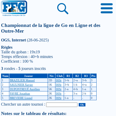
Championnat de la ligue de Go en Ligne et des
Outre-Mer
OGS, Internet
(28-06-2025)
Règles
Taille du goban : 19x19
Temps réflexion : 40+b minutes
Coefficient : 100 %
3
rondes -
5
joueurs inscrits
Num
Joueur
Niv
Club
R1
R2
R3
Pts
1
BRAZILIER Manuel
2D
00St
5+b
2+n
3+b
3
2
SAULNIER Xavier
1K
00St
3+b
1-b
4+n
2
3
DUPONTREUÉ Aurélien
5K
00St
2-n
4+b
1-n
1
4
FAVRE Jonathan
2K
00St
-
3-n
2-b
0
5
BREVIERE Lionel
2K
00St
1-n
-
-
0
Chercher un autre tournoi :
Notes sur le tableau de résultats: