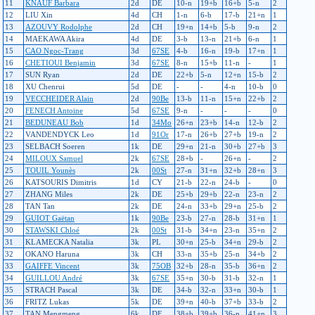
11
KNAUF Barbara
2d
DE
10-n
19+b
16+b
5-n
2
12
LIU Xin
4d
CH
1-n
6-b
17-b
21+n
1
13
AZOUVY Rodolphe
2d
CH
19+n
14+b
5-b
9-n
2
14
MAEKAWA Akira
4d
DE
3-b
13-n
21+b
6-n
1
15
CAO Ngoc-Trang
3d
67SE
4-b
16-n
19-b
17+n
1
16
CHETIOUI Benjamin
3d
67SE
8-n
15+b
11-n
-
1
17
SUN Ryan
2d
DE
22+b
5-n
12+n
15-b
2
18
XU Chenrui
5d
DE
-
-
4-n
10-b
0
19
VECCHEIDER Alain
2d
90Be
13-b
11-n
15+n
22+b
2
20
FENECH Antoine
5d
67SE
9-n
-
-
-
0
21
BEDUNEAU Bob
1d
34Mo
26+n
23+b
14-n
12-b
2
22
VANDENDYCK Leo
1d
91Or
17-n
26+b
27+b
19-n
2
23
SELBACH Soeren
1k
DE
29+n
21-n
30+b
27+b
3
24
MILOUX Samuel
2k
67SE
28+b
-
26+n
-
2
25
TOUIL Younès
2k
00St
27-n
31+n
32+b
28+n
3
26
KATSOURIS Dimitris
1d
CY
21-b
22-n
24-b
-
0
27
ZHANG Miles
2k
DE
25+b
29+b
22-n
23-n
2
28
TAN Tan
2k
DE
24-n
33+b
29+n
25-b
2
29
GUIOT Gaëtan
1k
90Be
23-b
27-n
28-b
31+n
1
30
STAWSKI Chloé
2k
00St
31-b
34+n
23-n
35+n
2
31
KLAMECKA Natalia
3k
PL
30+n
25-b
34+n
29-b
2
32
OKANO Haruna
3k
CH
33-n
35+b
25-n
34+b
2
33
GAIFFE Vincent
3k
75OB
32+b
28-n
35-b
36+n
2
34
GUILLOU André
3k
67SE
35+n
30-b
31-b
32-n
1
35
STRACH Pascal
3k
DE
34-b
32-n
33+n
30-b
1
36
FRITZ Lukas
5k
DE
39+n
40-b
37+b
33-b
2
37
TAN Mengmeng
6k
DE
38+b
39+b
36-n
41+n
3