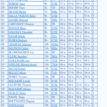
38
ROBERT Yann
6k
67SE
37-n
43+b
40+n
39+b
3
39
BOEHM Timo
5k
CH
36-b
37-n
43+n
38-n
1
40
MEYER Michel
7k
90Be
43+n
36+n
38-b
45+b
3
41
DALLE VEDOVE Rémi
6k
67SE
-
-
-
37-b
0
42
ZIZARD Mickaël
8k
90Be
45+n
46-n
47+b
43+b
3
43
CARSTAEDT Clemens
6k
DE
40-b
38-n
39-b
42-n
0
44
DUFOUR Rémi
9k
67SE
50-b
45+n
49+n
46+b
3
45
GOGUELY Timothée
8k
67SE
42-b
44-b
46+n
40-n
1
46
HAYAR Malak
9k
59Li
47+n
42+b
45-b
44-n
2
47
HUBER Hadrien
9k
67SE
46-b
48+b
42-n
50+n
2
48
LBADESSI Salmane
10k
93Mo
52+b
47-n
50+b
51+b
3
49
BAUDUIN Cédric
11k
90Be
53+b
50+n
44-b
52+n
3
50
BLUMENSCHEIN Lui
10k
DE
44+n
49-b
48-n
47-b
1
51
CLERC Annabel
12k
38Gr
57+n
52+b
53+b
48-n
3
52
GUILLAUME Léo
11k
75CF
48-n
51-n
54-b
49-b
0
53
WINLING Miguel-Angel
12k
75Op
49-n
54-b
51-n
58+b
1
54
NGUYEN Paul
14k
67SE
56+b
53+n
52+n
55-b
3
55
BELLET Alban
15k
75Ju
59+n
57+b
58+n
54+n
4
56
NORDT Yvonne
14k
DE
54-n
58+n
60+b
59+b
3
57
MALHAMÉ Lucile
13k
67SE
51-b
55-n
-
-
0
58
LELIÈVRE Thomas
15k
67SE
60+n
56-b
55-b
53-n
1
59
MALHAMÉ Albane
16k
67SE
55-b
62+b
61+n
56-n
2
60
OUALIT Sirine
16k
67SE
58-b
61+n
56-n
62+b
2
61
NAGEL Tanja
17k
DE
63+n
60-b
59-b
64+n
2
62
ROETTSCHES Dagmar
18k
DE
69+b
59-n
67+b
60-n
2
63
ESSOLH Adil
19k
67SE
61-b
65+n
68-b
71+n
2