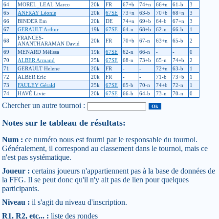
64
MOREL_LEAL Marco
20k
FR
67+b
74+n
66+n
61-b
3
65
ANFRAY Léonie
20k
67SE
73+n
63-b
70+b
68+n
3
66
BINDER Em
20k
DE
74+n
69+b
64-b
67+n
3
67
GERAULT Arthur
19k
67SE
64-n
68+b
62-n
66-b
1
FRANCES-
68
20k
FR
70+b
67-n
63+n
65-b
2
ANANTHARAMAN David
69
MENARD Mélissa
19k
67SE
62-n
66-n
-
-
0
70
ALBER Armand
25k
67SE
68-n
73+b
65-n
74+b
2
71
GERAULT Helene
20k
FR
-
-
72+n
63-b
1
72
ALBER Eric
20k
FR
-
-
71-b
73+b
1
73
FAULEY Gérald
25k
67SE
65-b
70-n
74+b
72-n
1
74
HAVÉ Livie
20k
67SE
66-b
64-b
73-n
70-n
0
Chercher un autre tournoi :
Notes sur le tableau de résultats:
Num :
ce numéro nous est fourni par le responsable du tournoi.
Généralement, il correspond au classement dans le tournoi, mais ce
n'est pas systématique.
Joueur :
certains joueurs n'appartiennent pas à la base de données de
la FFG. Il se peut donc qu'il n'y ait pas de lien pour quelques
participants.
Niveau :
il s'agit du niveau d'inscription.
R1, R2, etc... :
liste des rondes