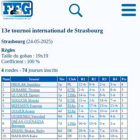
13e tournoi international de Strasbourg
Strasbourg
(24-05-2025)
Règles
Taille du goban : 19x19
Coefficient : 100 %
4
rondes -
74
joueurs inscrits
Num
Joueur
Niv
Club
R1
R2
R3
R4
Pts
1
FREJLAK Stanislaw
1p
PL
12+b
9+b
2+n
3+n
4
2
DEBARRE Thomas
7d
67SE
5+b
4+n
1-b
8+b
3
3
LE CALVÉ Tanguy
1p
13Ma
14+n
7+b
8+b
1-b
3
4
NOGUCHI Motoki
7d
67SE
15+n
2-b
18+b
7+n
3
5
MIZESSYN François
4d
92An
2-n
17+b
13+n
11+b
3
6
OUGIER Ariane
4d
92An
7-b
12+n
10+n
14+b
3
7
OVSIIENKO Vsevolod
6d
UA
6+n
3-n
9+b
4-b
2
DRÉAN-GUÉNAÏZIA
8
7d
13Ma
16+b
10+b
3-n
2-n
2
Benjamin
9
ZHANG Shukai_Kirby
6d
DE
20+b
1-n
7-n
13+b
2
10
MAEKAWA Kaku
6d
DE
11+b
8-n
6-b
18+n
2