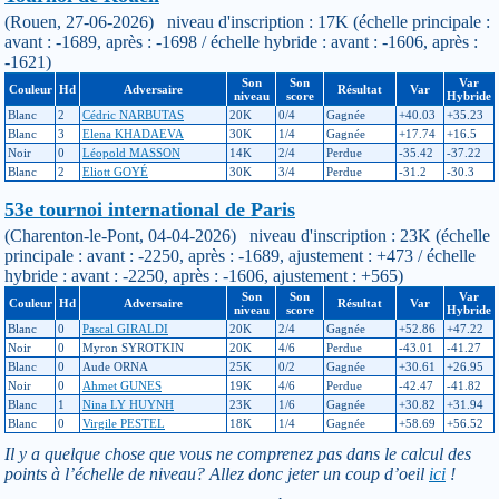
(Rouen, 27-06-2026) niveau d'inscription : 17K (échelle principale :
avant : -1689, après : -1698 / échelle hybride : avant : -1606, après :
-1621)
Son
Son
Var
Couleur
Hd
Adversaire
Résultat
Var
niveau
score
Hybride
Blanc
2
Cédric NARBUTAS
20K
0/4
Gagnée
+40.03
+35.23
Blanc
3
Elena KHADAEVA
30K
1/4
Gagnée
+17.74
+16.5
Noir
0
Léopold MASSON
14K
2/4
Perdue
-35.42
-37.22
Blanc
2
Eliott GOYÉ
30K
3/4
Perdue
-31.2
-30.3
53e tournoi international de Paris
(Charenton-le-Pont, 04-04-2026) niveau d'inscription : 23K (échelle
principale : avant : -2250, après : -1689, ajustement : +473 / échelle
hybride : avant : -2250, après : -1606, ajustement : +565)
Son
Son
Var
Couleur
Hd
Adversaire
Résultat
Var
niveau
score
Hybride
Blanc
0
Pascal GIRALDI
20K
2/4
Gagnée
+52.86
+47.22
Noir
0
Myron SYROTKIN
20K
4/6
Perdue
-43.01
-41.27
Blanc
0
Aude ORNA
25K
0/2
Gagnée
+30.61
+26.95
Noir
0
Ahmet GUNES
19K
4/6
Perdue
-42.47
-41.82
Blanc
1
Nina LY HUYNH
23K
1/6
Gagnée
+30.82
+31.94
Blanc
0
Virgile PESTEL
18K
1/4
Gagnée
+58.69
+56.52
Il y a quelque chose que vous ne comprenez pas dans le calcul des
points à l’échelle de niveau? Allez donc jeter un coup d’oeil
ici
!