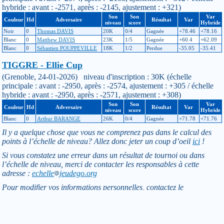
hybride : avant : -2571, après : -2145, ajustement : +321)
Son
Son
Var
Couleur
Hd
Adversaire
Résultat
Var
niveau
score
Hybride
Noir
0
Thomas DAVIS
20K
0/4
Gagnée
+78.46
+78.16
Blanc
0
Matthew DAVIS
23K
1/5
Gagnée
+60.4
+62.09
Blanc
0
Sébastien POUPPEVILLE
18K
1/2
Perdue
-35.05
-35.41
TIGGRE - Ellie Cup
(Grenoble, 24-01-2026) niveau d'inscription : 30K (échelle
principale : avant : -2950, après : -2574, ajustement : +305 / échelle
hybride : avant : -2950, après : -2571, ajustement : +308)
Son
Son
Var
Couleur
Hd
Adversaire
Résultat
Var
niveau
score
Hybride
Blanc
0
Arthur BARANGE
26K
0/4
Gagnée
+71.78
+71.76
Il y a quelque chose que vous ne comprenez pas dans le calcul des
points à l’échelle de niveau? Allez donc jeter un coup d’oeil
ici
!
Si vous constatez une erreur dans un résultat de tournoi ou dans
l’échelle de niveau, merci de contacter les responsables à cette
adresse :
echelle
jeudego.org
Pour modifier vos informations personnelles, contactez le
responsable licences de votre club :
licence-XXX
jeudego.org
(remplacer XXX par le code du club)
Retour