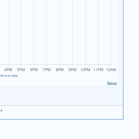
iel ou en ligne.
Retour
04