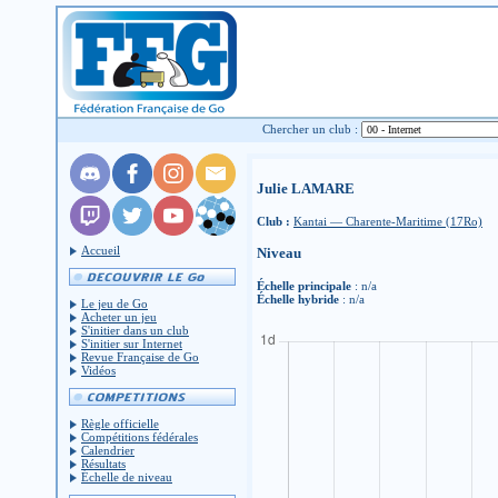
Chercher un club :
Julie LAMARE
Club :
Kantai — Charente-Maritime (17Ro)
Accueil
Niveau
Échelle principale
: n/a
Échelle hybride
: n/a
Le jeu de Go
Acheter un jeu
S'initier dans un club
S'initier sur Internet
Revue Française de Go
Vidéos
Règle officielle
Compétitions fédérales
Calendrier
Résultats
Échelle de niveau