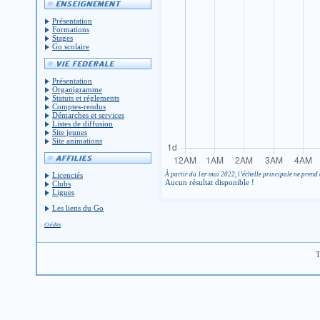
Présentation
Formations
Stages
Go scolaire
Présentation
Organigramme
Statuts et réglements
Comptes-rendus
Démarches et services
Listes de diffusion
Site jeunes
Site animations
À partir du 1er mai 2022, l’échelle principale ne prend 
Licenciés
Aucun résultat disponible !
Clubs
Ligues
Les liens du Go
Crédits
T