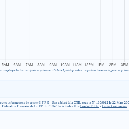
en compte que les tournois joués en présentiel. L’échelle hybride prend en compte tous les tournois, joués en présent
outes informations de ce site © F F G - Site déclaré à la CNIL sous le N° 1009012 le 22 Mars 20
Fédération Française de Go BP 95 75262 Paris Cedex 06 -
Contact F.F.G.
-
Contact webmaster