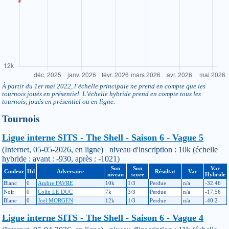
À partir du 1er mai 2022, l’échelle principale ne prend en compte que les
tournois joués en présentiel. L’échelle hybride prend en compte tous les
tournois, joués en présentiel ou en ligne.
Tournois
Ligue interne SITS - The Shell - Saison 6 - Vague 5
(Internet, 05-05-2026, en ligne) niveau d'inscription : 10k (échelle
hybride : avant : -930, après : -1021)
Son
Son
Var
Couleur
Hd
Adversaire
Résultat
Var
niveau
score
Hybride
Blanc
0
Ambre FAVRE
10k
1/3
Perdue
n/a
-32.46
Noir
0
Colin LE DUC
7k
3/3
Perdue
n/a
-17.56
Blanc
0
Joël MORGEN
12k
1/3
Perdue
n/a
-40.2
Ligue interne SITS - The Shell - Saison 6 - Vague 4