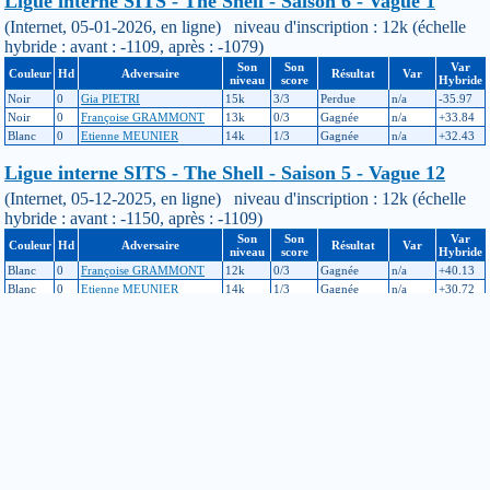
Ligue interne SITS - The Shell - Saison 6 - Vague 1
(Internet, 05-01-2026, en ligne) niveau d'inscription : 12k (échelle
hybride : avant : -1109, après : -1079)
Son
Son
Var
Couleur
Hd
Adversaire
Résultat
Var
niveau
score
Hybride
Noir
0
Gia PIETRI
15k
3/3
Perdue
n/a
-35.97
Noir
0
Françoise GRAMMONT
13k
0/3
Gagnée
n/a
+33.84
Blanc
0
Etienne MEUNIER
14k
1/3
Gagnée
n/a
+32.43
Ligue interne SITS - The Shell - Saison 5 - Vague 12
(Internet, 05-12-2025, en ligne) niveau d'inscription : 12k (échelle
hybride : avant : -1150, après : -1109)
Son
Son
Var
Couleur
Hd
Adversaire
Résultat
Var
niveau
score
Hybride
Blanc
0
Françoise GRAMMONT
12k
0/3
Gagnée
n/a
+40.13
Blanc
0
Etienne MEUNIER
14k
1/3
Gagnée
n/a
+30.72
Noir
0
Kevin BIRON
11k
3/3
Perdue
n/a
-29.94
Ligue interne SITS - The Shell - Saison 5 - Vague 11
(Internet, 05-11-2025, en ligne) niveau d'inscription : 11k (échelle
hybride : avant : -1050, après : -1150, ajustement : -71)
Son
Son
Var
Couleur
Hd
Adversaire
Résultat
Var
niveau
score
Hybride
Blanc
0
Etienne MEUNIER
13k
0/3
Gagnée
n/a
+35.92
Blanc
0
Gia PIETRI
16k
3/3
Perdue
n/a
-29.17
Noir
0
Françoise GRAMMONT
13k
2/3
Perdue
n/a
-35.74