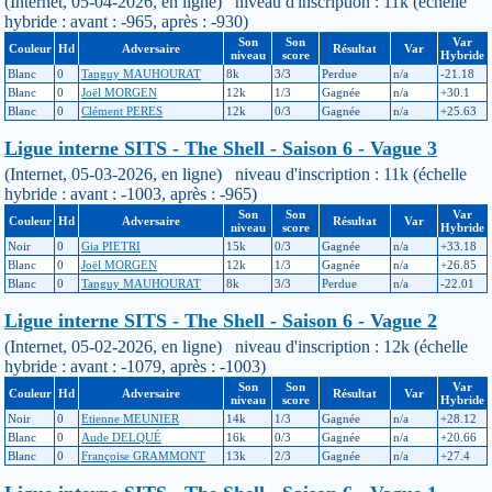
(Internet, 05-04-2026, en ligne) niveau d'inscription : 11k (échelle
hybride : avant : -965, après : -930)
Son
Son
Var
Couleur
Hd
Adversaire
Résultat
Var
niveau
score
Hybride
Blanc
0
Tanguy MAUHOURAT
8k
3/3
Perdue
n/a
-21.18
Blanc
0
Joël MORGEN
12k
1/3
Gagnée
n/a
+30.1
Blanc
0
Clément PERES
12k
0/3
Gagnée
n/a
+25.63
Ligue interne SITS - The Shell - Saison 6 - Vague 3
(Internet, 05-03-2026, en ligne) niveau d'inscription : 11k (échelle
hybride : avant : -1003, après : -965)
Son
Son
Var
Couleur
Hd
Adversaire
Résultat
Var
niveau
score
Hybride
Noir
0
Gia PIETRI
15k
0/3
Gagnée
n/a
+33.18
Blanc
0
Joël MORGEN
12k
1/3
Gagnée
n/a
+26.85
Blanc
0
Tanguy MAUHOURAT
8k
3/3
Perdue
n/a
-22.01
Ligue interne SITS - The Shell - Saison 6 - Vague 2
(Internet, 05-02-2026, en ligne) niveau d'inscription : 12k (échelle
hybride : avant : -1079, après : -1003)
Son
Son
Var
Couleur
Hd
Adversaire
Résultat
Var
niveau
score
Hybride
Noir
0
Etienne MEUNIER
14k
1/3
Gagnée
n/a
+28.12
Blanc
0
Aude DELQUÉ
16k
0/3
Gagnée
n/a
+20.66
Blanc
0
Françoise GRAMMONT
13k
2/3
Gagnée
n/a
+27.4