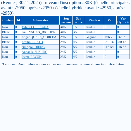
(Rennes, 30-11-2025) niveau d'inscription : 30K (échelle principale :
avant : -2950, après : -2950 / échelle hybride : avant : -2950, après :
-2950)
Son
Son
Var
Couleur
Hd
Adversaire
Résultat
Var
niveau
score
Hybride
Noir
0
Valère COLLÉAUX
30K
1/7
Perdue
0
0
Blanc
0
Paul NADAN_RATTIER
30K
3/7
Perdue
0
0
Noir
0
Edgar QUERE_GORCEA
29K
1/7
Gagnée
+66.7
+66.7
Blanc
0
Emilio PRIETO
29K
4/7
Perdue
-50.16
-50.15
Noir
0
Ndiogou DIENG
29K
5/7
Perdue
-16.54
-16.55
Noir
0
Annaëlle FLEURY
24K
5/7
Perdue
0
0
Noir
0
Pierre RAVON
23K
4/7
Perdue
0
0
Il y a quelque chose que vous ne comprenez pas dans le calcul des
points à l’échelle de niveau? Allez donc jeter un coup d’oeil
ici
!
Si vous constatez une erreur dans un résultat de tournoi ou dans
l’échelle de niveau, merci de contacter les responsables à cette
adresse :
echelle
jeudego.org
Pour modifier vos informations personnelles, contactez le
responsable licences de votre club :
licence-XXX
jeudego.org
(remplacer XXX par le code du club)
Retour
Toutes informations de ce site © F F G - Site déclaré à la CNIL
sous le N° 1009012 le 22 Mars 2004