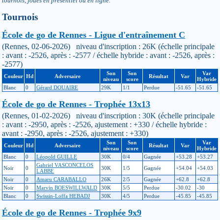
tournois, joués en présentiel ou en ligne.
Tournois
École de go de Rennes - Ligue d'entraînement C
(Rennes, 02-06-2026) niveau d'inscription : 26K (échelle principale
: avant : -2526, après : -2577 / échelle hybride : avant : -2526, après :
-2577)
Son
Son
Var
Couleur
Hd
Adversaire
Résultat
Var
niveau
score
Hybride
Blanc
0
Gérard DOUAIRE
29K
1/1
Perdue
-51.65
-51.65
École de go de Rennes - Trophée 13x13
(Rennes, 01-02-2026) niveau d'inscription : 30K (échelle principale
: avant : -2950, après : -2526, ajustement : +330 / échelle hybride :
avant : -2950, après : -2526, ajustement : +330)
Son
Son
Var
Couleur
Hd
Adversaire
Résultat
Var
niveau
score
Hybride
Blanc
0
Léopold GUILLE
30K
0/4
Gagnée
+53.28
+53.27
Gabriel VASCONCELOS
Noir
0
30K
1/5
Gagnée
+54.04
+54.03
LABBE
Noir
0
Amaru CARABALLO
26K
2/5
Gagnée
+62.8
+62.8
Noir
0
Marvin BOESWILLWALD
30K
5/5
Perdue
-30.02
-30
Blanc
0
Swissin-Loffa HEBADJ
30K
4/5
Perdue
-45.85
-45.85
École de go de Rennes - Trophée 9x9