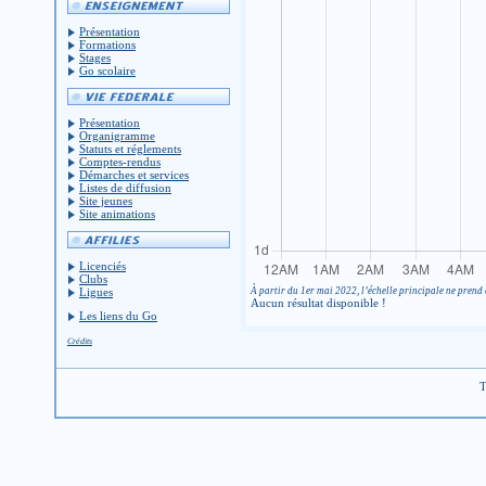
Présentation
Formations
Stages
Go scolaire
Présentation
Organigramme
Statuts et réglements
Comptes-rendus
Démarches et services
Listes de diffusion
Site jeunes
Site animations
Licenciés
Clubs
À partir du 1er mai 2022, l’échelle principale ne prend 
Ligues
Aucun résultat disponible !
Les liens du Go
Crédits
T