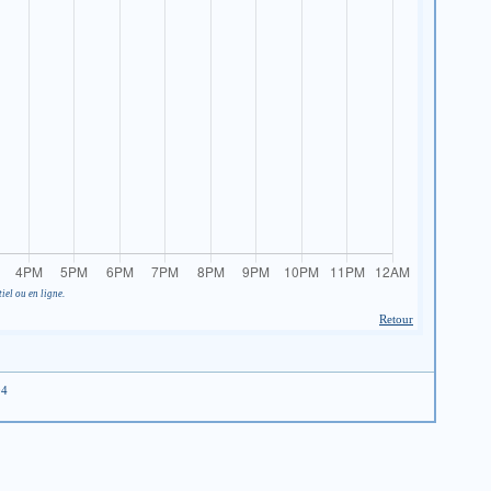
iel ou en ligne.
Retour
04