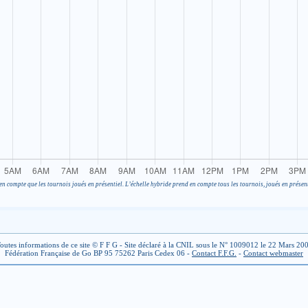
en compte que les tournois joués en présentiel. L’échelle hybride prend en compte tous les tournois, joués en présent
outes informations de ce site © F F G - Site déclaré à la CNIL sous le N° 1009012 le 22 Mars 20
Fédération Française de Go BP 95 75262 Paris Cedex 06 -
Contact F.F.G.
-
Contact webmaster