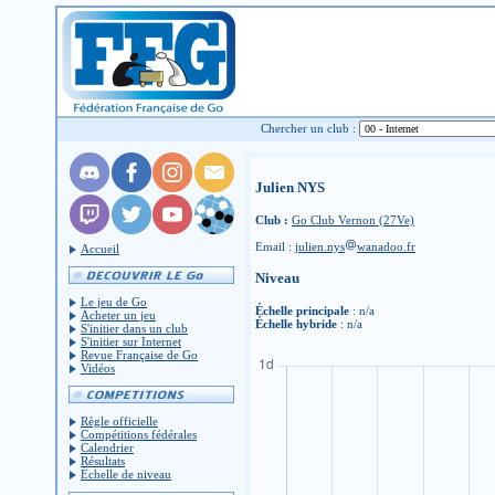
Chercher un club :
Julien NYS
Club :
Go Club Vernon (27Ve)
Email :
julien.nys
wanadoo.fr
Accueil
Niveau
Le jeu de Go
Échelle principale
: n/a
Acheter un jeu
Échelle hybride
: n/a
S'initier dans un club
S'initier sur Internet
Revue Française de Go
Vidéos
Règle officielle
Compétitions fédérales
Calendrier
Résultats
Échelle de niveau