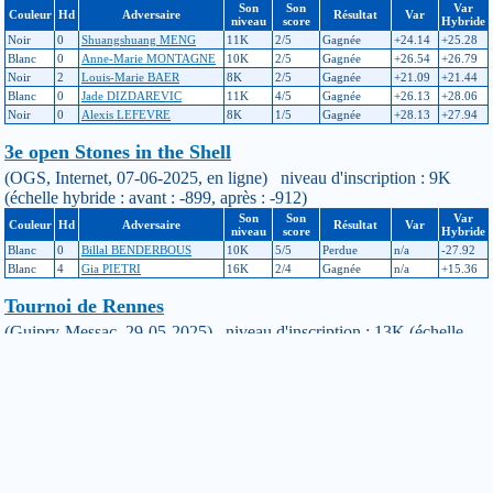
Son
Son
Var
Couleur
Hd
Adversaire
Résultat
Var
niveau
score
Hybride
Noir
0
Shuangshuang MENG
11K
2/5
Gagnée
+24.14
+25.28
Blanc
0
Anne-Marie MONTAGNE
10K
2/5
Gagnée
+26.54
+26.79
Noir
2
Louis-Marie BAER
8K
2/5
Gagnée
+21.09
+21.44
Blanc
0
Jade DIZDAREVIC
11K
4/5
Gagnée
+26.13
+28.06
Noir
0
Alexis LEFEVRE
8K
1/5
Gagnée
+28.13
+27.94
3e open Stones in the Shell
(OGS, Internet, 07-06-2025, en ligne) niveau d'inscription : 9K
(échelle hybride : avant : -899, après : -912)
Son
Son
Var
Couleur
Hd
Adversaire
Résultat
Var
niveau
score
Hybride
Blanc
0
Billal BENDERBOUS
10K
5/5
Perdue
n/a
-27.92
Blanc
4
Gia PIETRI
16K
2/4
Gagnée
n/a
+15.36
Tournoi de Rennes
(Guipry-Messac, 29-05-2025) niveau d'inscription : 13K (échelle
principale : avant : -1250, après : -905, ajustement : +211 / échelle
hybride : avant : -1250, après : -899, ajustement : +217)
Son
Son
Var
Couleur
Hd
Adversaire
Résultat
Var
niveau
score
Hybride
Blanc
0
Pierre RAVON
26K
1/3
Gagnée
+9.35
+9.24
Noir
0
Antoine SOBOCINSKI
11K
3/7
Gagnée
+34.55
+34.26
Blanc
0
Pascal BRASSELET
11K
3/7
Gagnée
+31.55
+31.47
Noir
0
Anaïs RABASSE
13K
4/6
Gagnée
+26.69
+26.99