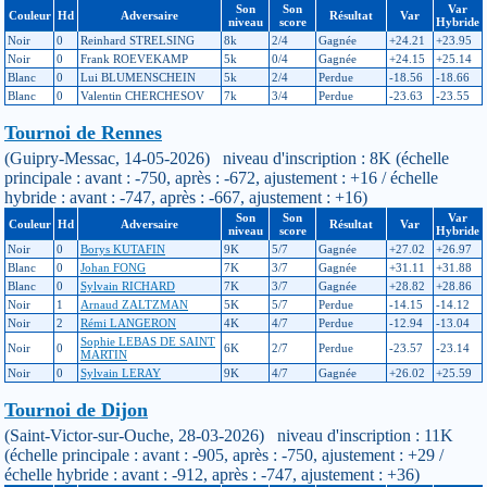
Son
Son
Var
Couleur
Hd
Adversaire
Résultat
Var
niveau
score
Hybride
Noir
0
Reinhard STRELSING
8k
2/4
Gagnée
+24.21
+23.95
Noir
0
Frank ROEVEKAMP
5k
0/4
Gagnée
+24.15
+25.14
Blanc
0
Lui BLUMENSCHEIN
5k
2/4
Perdue
-18.56
-18.66
Blanc
0
Valentin CHERCHESOV
7k
3/4
Perdue
-23.63
-23.55
Tournoi de Rennes
(Guipry-Messac, 14-05-2026) niveau d'inscription : 8K (échelle
principale : avant : -750, après : -672, ajustement : +16 / échelle
hybride : avant : -747, après : -667, ajustement : +16)
Son
Son
Var
Couleur
Hd
Adversaire
Résultat
Var
niveau
score
Hybride
Noir
0
Borys KUTAFIN
9K
5/7
Gagnée
+27.02
+26.97
Blanc
0
Johan FONG
7K
3/7
Gagnée
+31.11
+31.88
Blanc
0
Sylvain RICHARD
7K
3/7
Gagnée
+28.82
+28.86
Noir
1
Arnaud ZALTZMAN
5K
5/7
Perdue
-14.15
-14.12
Noir
2
Rémi LANGERON
4K
4/7
Perdue
-12.94
-13.04
Sophie LEBAS DE SAINT
Noir
0
6K
2/7
Perdue
-23.57
-23.14
MARTIN
Noir
0
Sylvain LERAY
9K
4/7
Gagnée
+26.02
+25.59
Tournoi de Dijon
(Saint-Victor-sur-Ouche, 28-03-2026) niveau d'inscription : 11K
(échelle principale : avant : -905, après : -750, ajustement : +29 /
échelle hybride : avant : -912, après : -747, ajustement : +36)