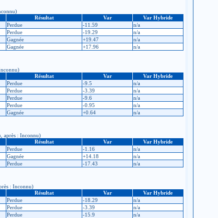
Inconnu)
Résultat
Var
Var Hybride
Perdue
-11.59
n/a
Perdue
-19.29
n/a
Gagnée
+19.47
n/a
Gagnée
+17.96
n/a
 Inconnu)
Résultat
Var
Var Hybride
Perdue
-9.5
n/a
Perdue
-3.39
n/a
Perdue
-9.6
n/a
Perdue
-0.95
n/a
Gagnée
+0.64
n/a
u, après : Inconnu)
Résultat
Var
Var Hybride
Perdue
-1.16
n/a
Gagnée
+14.18
n/a
Perdue
-17.43
n/a
près : Inconnu)
Résultat
Var
Var Hybride
Perdue
-18.29
n/a
Perdue
-3.39
n/a
Perdue
-15.9
n/a