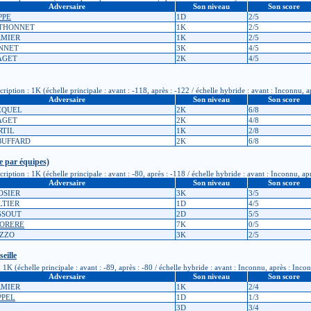
Adversaire
Son niveau
Son score
PPE
1D
2/5
ATHONNET
1K
2/5
RMIER
1K
2/5
ONNET
3K
4/5
PAGET
2K
4/5
tion : 1K (échelle principale : avant : -118, après : -122 / échelle hybride : avant : Inconnu, a
Adversaire
Son niveau
Son score
ZEQUEL
2K
6/8
PAGET
2K
4/8
RTIL
1K
2/8
BUFFARD
2K
6/8
e par équipes)
tion : 1K (échelle principale : avant : -80, après : -118 / échelle hybride : avant : Inconnu, ap
Adversaire
Son niveau
Son score
ROSIER
3K
3/5
LTIER
1D
4/5
USSOUT
2D
5/5
 MORERE
7K
0/5
IZZO
3K
2/5
eille
1K (échelle principale : avant : -89, après : -80 / échelle hybride : avant : Inconnu, après : Inco
Adversaire
Son niveau
Son score
RMIER
1K
2/4
PPEL
1D
1/3
3D
3/4