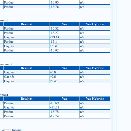
Perdue
-18.85
n/a
Perdue
-16.76
n/a
nconnu)
Résultat
Var
Var Hybride
Perdue
-15.52
n/a
Perdue
-16.27
n/a
Gagnée
+29.14
n/a
Perdue
-16.1
n/a
Gagnée
+7.31
n/a
Perdue
-18.02
n/a
 Inconnu)
Résultat
Var
Var Hybride
Gagnée
+0.6
n/a
Gagnée
+0.6
n/a
Gagnée
+9.49
n/a
connu)
Résultat
Var
Var Hybride
Perdue
-15.69
n/a
Gagnée
+11.01
n/a
Perdue
-15.75
n/a
Perdue
-17.74
n/a
u, après : Inconnu)