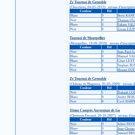
Ze Tournoi de Grenoble
(Chevrières, 04-05-2013) niveau d'inscription :
Couleur
Hd
Blanc
0
Boris KAN
Noir
0
Thomas Q
Blanc
0
Fabien VA
Noir
0
Zoran EJU
Tournoi de Montpellier
(Montpellier, 19-06-2010) niveau d'inscription 
Couleur
Hd
Noir
0
Jean-Paul
Blanc
0
Manuel VA
Blanc
0
César LEX
Noir
1
Stephan B
Noir
0
Houari GU
Ze Tournoi de Grenoble
(Château de Blagneux, 01-05-2009) niveau d'ins
Couleur
Hd
Noir
1
Prakash 
Blanc
0
André BE
Noir
0
Cyril HARP
11ème Congrès Auvergnat de Go
(Clermont-Ferrand, 20-10-2007) niveau d'inscrip
Couleur
Hd
Noir
0
Julien PAY
Blanc
0
Jean-Chris
Blanc
0
Samuel P