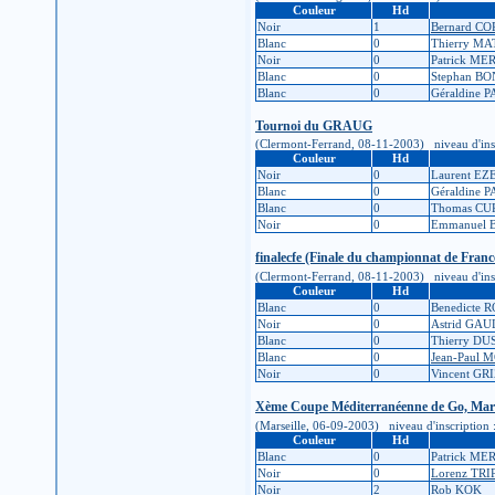
Couleur
Hd
Noir
1
Bernard CO
Blanc
0
Thierry M
Noir
0
Patrick ME
Blanc
0
Stephan B
Blanc
0
Géraldine 
Tournoi du GRAUG
(Clermont-Ferrand, 08-11-2003) niveau d'inscrip
Couleur
Hd
Noir
0
Laurent E
Blanc
0
Géraldine 
Blanc
0
Thomas CU
Noir
0
Emmanuel 
finalecfe (Finale du championnat de Franc
(Clermont-Ferrand, 08-11-2003) niveau d'inscrip
Couleur
Hd
Blanc
0
Benedicte 
Noir
0
Astrid GAU
Blanc
0
Thierry D
Blanc
0
Jean-Paul
Noir
0
Vincent GR
Xème Coupe Méditerranéenne de Go, Mars
(Marseille, 06-09-2003) niveau d'inscription : 
Couleur
Hd
Blanc
0
Patrick ME
Noir
0
Lorenz TRI
Noir
2
Rob KOK