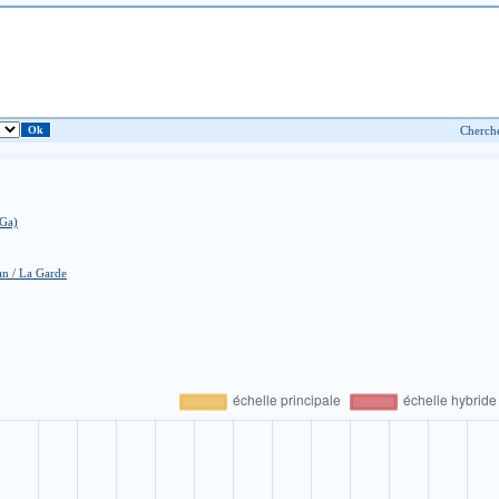
3Ga)
an / La Garde