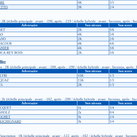
BRE
4K
3/5
SETTO
3K
2/4
K (échelle principale : avant : -190, après : -219 / échelle hybride : avant : Inconnu, après : I
Adversaire
Son niveau
Son score
SET
2K
3/6
AS
4K
5/6
ANO
2K
2/6
 LACOUR
4K
4/6
GNIER
4K
3/6
ROCA-REY ROSS
2K
3/6
lier
: 2K (échelle principale : avant : -200, après : -190 / échelle hybride : avant : Inconnu, après :
Adversaire
Son niveau
Son score
ELTRI
10K
1/3
AQUAZ
15K
1/3
EL
2K
1/3
k (échelle principale : avant : -162, après : -200 / échelle hybride : avant : Inconnu, après : In
Adversaire
Son niveau
Son score
JACQUET
1k
3/4
RGHOLZ
2k
0/4
ROCHET
3k
2/4
 GASCHIGNARD
3k
3/4
cription : 1K (échelle principale : avant : -122, après : -162 / échelle hybride : avant : Inconn