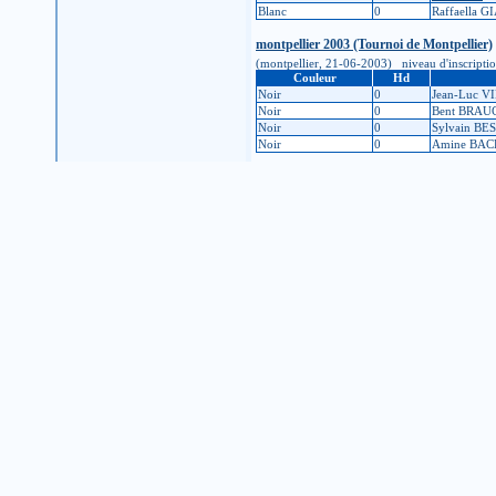
Blanc
0
Raffaella 
montpellier 2003 (Tournoi de Montpellier)
(montpellier, 21-06-2003) niveau d'inscription 
Couleur
Hd
Noir
0
Jean-Luc 
Noir
0
Bent BRA
Noir
0
Sylvain BE
Noir
0
Amine BAC
Ze Tournoi de Grenoble
(Château de Blagneux, 01-05-2003) niveau d'insc
Couleur
Hd
Noir
0
Bernard S
Blanc
0
Charles PA
Noir
0
Jaroslav JI
Noir
0
Wladimir 
Blanc
0
Daniel BA
Blanc
0
Yves DECR
Noir
0
Thierry M
Blanc
8
Valérie SIO
Ze Tournoi de Grenoble
(Grenoble, 02-05-2002) niveau d'inscription : 
Couleur
Hd
Blanc
0
Laurent A
Noir
1
Emeric SA
Blanc
0
Dominik M
Blanc
0
Pascal FAY
Noir
0
Claude D