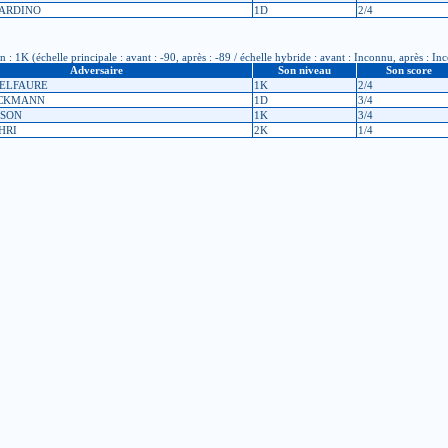
GIARDINO
1D
2/4
: 1K (échelle principale : avant : -90, après : -89 / échelle hybride : avant : Inconnu, après : In
Adversaire
Son niveau
Son score
VIELFAURE
1K
2/4
UCKMANN
1D
3/4
SSON
1K
3/4
HRI
2K
1/4
ription : 2K (échelle principale : avant : -151, après : -90 / échelle hybride : avant : Inconnu,
Adversaire
Son niveau
Son score
ALIGNON
2K
5/8
QUIER
1K
3/8
RUSE
1K
4/6
JACQUET
2K
4/8
UMANN
1K
4/8
OIX
1K
6/8
ATHONNET
1K
4/8
N
8K
4/7
3K (échelle principale : avant : Inconnu, après : Inconnu / échelle hybride : avant : Inconnu, ap
Adversaire
Son niveau
Son score
IGOUY
3K
3/5
LMON
1K
3/5
ULLER
2K
1/5
OLLE
3K
2/5
UCOULOUX
2K
3/5