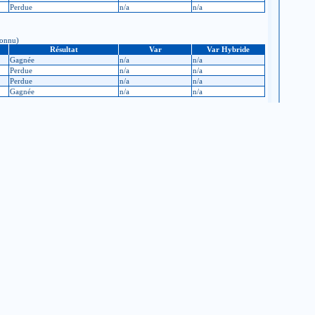
Perdue
n/a
n/a
connu)
Résultat
Var
Var Hybride
Gagnée
n/a
n/a
Perdue
n/a
n/a
Perdue
n/a
n/a
Gagnée
n/a
n/a
 après : Inconnu)
Résultat
Var
Var Hybride
Gagnée
n/a
n/a
Gagnée
n/a
n/a
Perdue
n/a
n/a
Gagnée
n/a
n/a
Gagnée
n/a
n/a
Perdue
n/a
n/a
Gagnée
n/a
n/a
Perdue
n/a
n/a
rès : Inconnu)
Résultat
Var
Var Hybride
Gagnée
n/a
n/a
Perdue
n/a
n/a
Gagnée
n/a
n/a
Gagnée
n/a
n/a
Perdue
n/a
n/a