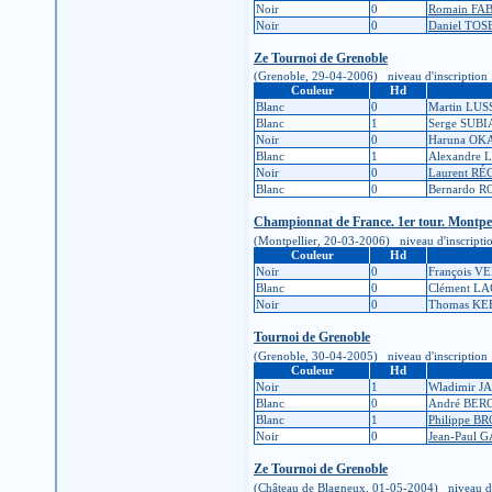
Noir
0
Romain FA
Noir
0
Daniel TO
Ze Tournoi de Grenoble
(Grenoble, 29-04-2006) niveau d'inscription : 2
Couleur
Hd
Blanc
0
Martin LUS
Blanc
1
Serge SUBI
Noir
0
Haruna OK
Blanc
1
Alexandre
Noir
0
Laurent RÉ
Blanc
0
Bernardo 
Championnat de France. 1er tour. Montpel
(Montpellier, 20-03-2006) niveau d'inscription 
Couleur
Hd
Noir
0
François V
Blanc
0
Clément L
Noir
0
Thomas KE
Tournoi de Grenoble
(Grenoble, 30-04-2005) niveau d'inscription : 2
Couleur
Hd
Noir
1
Wladimir 
Blanc
0
André BE
Blanc
1
Philippe B
Noir
0
Jean-Paul
Ze Tournoi de Grenoble
(Château de Blagneux, 01-05-2004) niveau d'ins