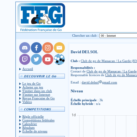
Chercher un club :
David DELSOL
Club :
Club de go de Massacan / La Garde (8
Responsabilités :
Accueil
Contact de
Club de go de Massacan / La Garde
Responsable licences de
Club de go de Massac
Email :
david.delsol
gmail.com
Le jeu de Go
Acheter un jeu
Niveau
S'initier dans un club
S'initier sur Internet
Revue Française de Go
Échelle principale
: 3k
Vidéos
Échelle hybride
: n/a
Règle officielle
Compétitions fédérales
Calendrier
Résultats
Échelle de niveau