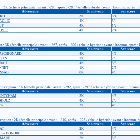
 3K (échelle principale : avant : -290, après : -283 / échelle hybride : avant : Inconnu, après : 
Adversaire
Son niveau
Son score
EKO
3K
3/4
UAGLIO
4K
3/4
LET
4K
1/2
POVIC
4K
2/4
: 3K (échelle principale : avant : -267, après : -290 / échelle hybride : avant : Inconnu, après :
Adversaire
Son niveau
Son score
 GASCHIGNARD
4K
4/5
LLES
2K
2/5
TRAIT
4K
3/5
ONNET
1K
2/5
ESSAB
8K
4/5
cription : 3K (échelle principale : avant : -292, après : -297 / échelle hybride : avant : Inconn
Adversaire
Son niveau
Son score
COUNTCHAM
2K
4/6
RGHOLZ
4K
2/6
ER
3K
4/6
tion : 2K (échelle principale : avant : -219, après : -292 / échelle hybride : avant : Inconnu, a
Adversaire
Son niveau
Son score
RAT
2K
4/5
tophe HONORÉ
1K
3/5
AUMARD
2K
3/5