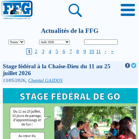
Actualités de la FFG
1
2
3
4
5
6
7
8
9
10
11
›
»
Stage fédéral à la Chaise-Dieu du 11 au 25
juillet 2026
,
13/05/2026
Chantal GAJDOS