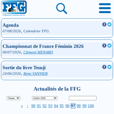
Agenda
,
07/08/2026
Calendrier FFG
Championnat de France Féminin 2026
,
06/07/2026
Clément MENARD
Sortie du livre Tesuji
,
24/06/2026
Rémi VANNIER
Actualités de la FFG
«
‹
90
91
92
93
94
95
96
97
98
99
100