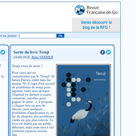
Chercher un joueur :
Sortie du livre Tesuji
,
24/06/2026
Rémi VANNIER
7
Tesuji vient de sortir !
Pour ceux qui ne
 le
connaîtraient pas le "Tesuji" de
James Davies, édité dans les
années 70, il s'agit d'un recueil
de problèmes de tesuji pour
aiguiser votre sens tactique.
Organisé en thèmes (couper,
connecter, sacrifier pour
gagner le sente...), il propose
à chaque fois un peu de
théorie, puis quelques
problèmes d'application et, en
fin de chapitre, des problèmes
variés un peu plus relevés. Ce
livre est lisible par un public
débutant, mais reste tout à fait
pertinent jusqu'au niveau
dan.