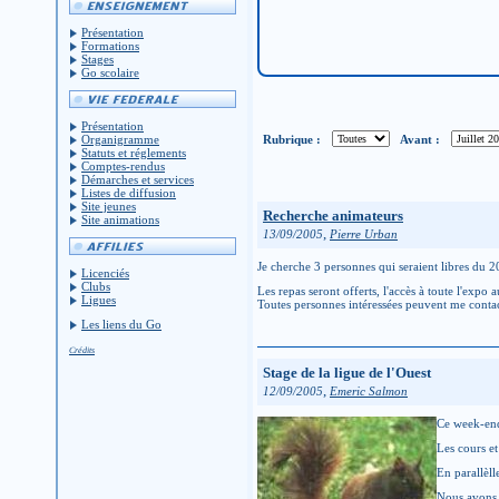
Présentation
Formations
Stages
Go scolaire
Présentation
Rubrique :
Avant :
Organigramme
Statuts et réglements
Comptes-rendus
Démarches et services
Listes de diffusion
Site jeunes
Recherche animateurs
Site animations
,
13/09/2005
Pierre Urban
Je cherche 3 personnes qui seraient libres du
Licenciés
Clubs
Les repas seront offerts, l'accès à toute l'expo 
Ligues
Toutes personnes intéressées peuvent me contac
Les liens du Go
Crédits
Stage de la ligue de l'Ouest
,
12/09/2005
Emeric Salmon
Ce week-end 
Les cours e
En parallèll
Nous avons 