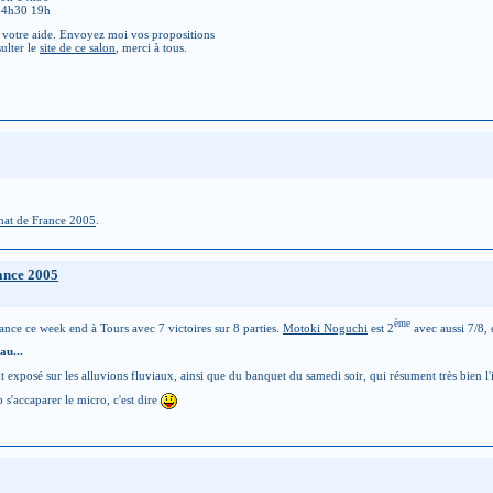
14h30 19h
 votre aide. Envoyez moi vos propositions
ulter le
site de ce salon
, merci à tous.
nat de France 2005
.
ance 2005
ème
ance ce week end à Tours avec 7 victoires sur 8 parties.
Motoki Noguchi
est 2
avec aussi 7/8, 
au...
 exposé sur les alluvions fluviaux, ainsi que du banquet du samedi soir, qui résument très bien l'i
p s'accaparer le micro, c'est dire