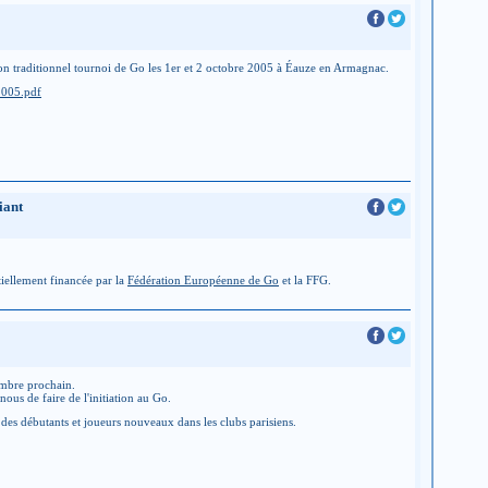
son traditionnel tournoi de Go les 1er et 2 octobre 2005 à Éauze en Armagnac.
2005.pdf
iant
tiellement financée par la
Fédération Européenne de Go
et la FFG.
tembre prochain.
nous de faire de l'initiation au Go.
es débutants et joueurs nouveaux dans les clubs parisiens.