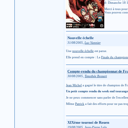
d- Dimanche 18 
Merci à tous pour
Vous pouvez cons
Nouvelle échelle
,
31/08/2005
Luc Vannier
Une
nouvelle échelle
est parue.
Elle prend en compte : La
Finale du champion
Compte-rendu du championnat de Fr
,
30/08/2005
Timothée Bossart
Jean Michel
a gagné le titre de champion de Fr
Un petit compte rendu du week end tourange
Je ne peux commencer sans parler de l'excellent
Même
Patrick
a fait des efforts pour ne pas tro
XIXème tournoi de Rouen
,
19/08/2005
Jean-Pierre Lalo