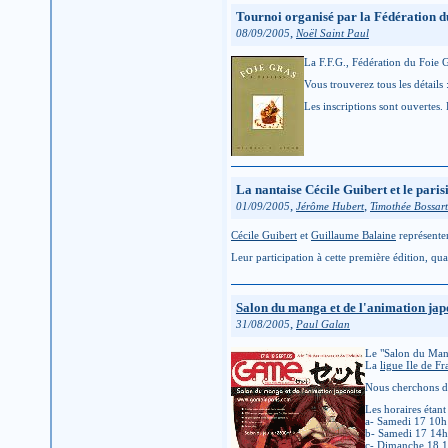
Tournoi organisé par la Fédération d
,
08/09/2005
Noël Saint Paul
La F.F.G., Fédération du Foie 
Vous trouverez tous les détails 
Les inscriptions sont ouvertes. 
La nantaise Cécile Guibert et le par
,
,
01/09/2005
Jérôme Hubert
Timothée Bossart
Cécile Guibert
et
Guillaume Balaine
représente
Leur participation à cette première édition, q
Salon du manga et de l'animation jap
,
31/08/2005
Paul Galan
Le "Salon du Manga
La
ligue Ile de Fr
Nous cherchons de
Les horaires étant
a- Samedi 17 10
b- Samedi 17 14
c- Dimanche 18 