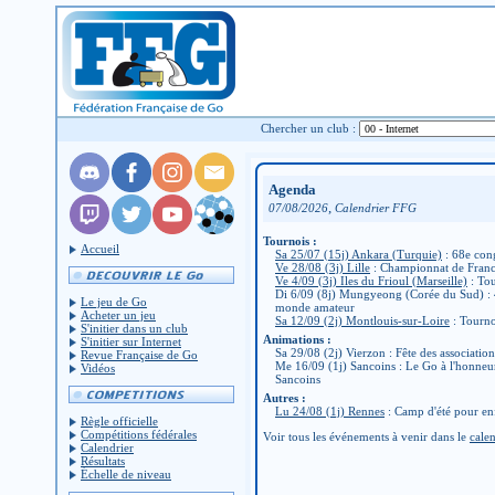
Chercher un club :
Agenda
,
07/08/2026
Calendrier FFG
Tournois :
Accueil
Sa 25/07 (15j) Ankara (Turquie)
: 68e con
Ve 28/08 (3j) Lille
: Championnat de Fran
Ve 4/09 (3j) Iles du Frioul (Marseille)
: Tou
Di 6/09 (8j) Mungyeong (Corée du Sud) :
Le jeu de Go
monde amateur
Acheter un jeu
Sa 12/09 (2j) Montlouis-sur-Loire
: Tourno
S'initier dans un club
Animations :
S'initier sur Internet
Sa 29/08 (2j) Vierzon : Fête des associatio
Revue Française de Go
Me 16/09 (1j) Sancoins : Le Go à l'honneu
Vidéos
Sancoins
Autres :
Lu 24/08 (1j) Rennes
: Camp d'été pour en
Règle officielle
Compétitions fédérales
Voir tous les événements à venir dans le
calen
Calendrier
Résultats
Échelle de niveau