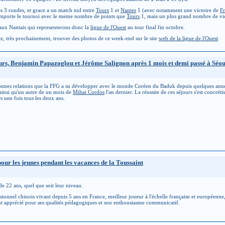
s 3 rondes, et grace a un match nul entre
Tours
1 et
Nantes
1 (avec notamment une victoire de
Fr
emporte le tournoi avec le meme nombre de points que
Tours
1, mais un plus grand nombre de vic
 aux Nantais qui representerons donc la
ligue de l'Ouest
au tour final fin octobre.
z, très prochainement, trouver des photos de ce week-end sur le site
web de la ligue de l'Ouest
.
urs, Benjamin Papazoglou et Jérôme Salignon après 1 mois et demi passé à Séou
onnes relations que la FFG a su développer avec le monde Coréen du Baduk depuis quelques anné
insi qu'un autre de un mois de
Mihai Cordos
l'an dernier. La réussite de ces séjours s'est concrét
s une fois tous les deux ans.
our les jeunes pendant les vacances de la Toussaint
 de 22 ans, quel que soit leur niveau.
sionnel chinois vivant depuis 5 ans en France, meilleur joueur à l'échelle française et européenne
ent apprécié pour ses qualités pédagogiques et son enthousiasme communicatif.