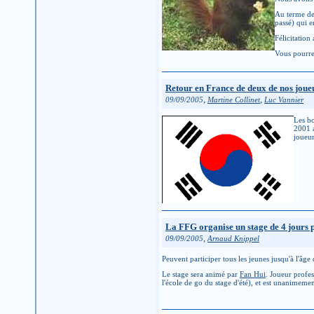
Au terme de
passé) qui 
Félicitation
Vous pourre
Retour en France de deux de nos joue
,
,
09/09/2005
Martine Collinet
Luc Vannier
Les b
2001 a
joueur
La FFG organise un stage de 4 jours p
,
09/09/2005
Arnaud Knippel
Peuvent participer tous les jeunes jusqu'à l'âge
Le stage sera animé par
Fan Hui
. Joueur profes
l'école de go du stage d'été), et est unanimem