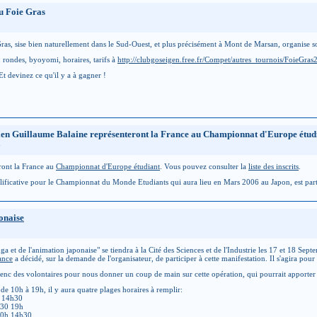
u Foie Gras
Gras, sise bien naturellement dans le Sud-Ouest, et plus précisément à Mont de Marsan, organise 
: rondes, byoyomi, horaires, tarifs à
http://clubgoseigen.free.fr/Compet/autres_tournois/FoieGras
Et devinez ce qu'il y a à gagner !
isien Guillaume Balaine représenteront la France au Championnat d'Europe étud
ront la France au
Championnat d'Europe étudiant
. Vous pouvez consulter la
liste des inscrits
.
ualificative pour le Championnat du Monde Etudiants qui aura lieu en Mars 2006 au Japon, est par
onaise
 et de l'animation japonaise" se tiendra à la Cité des Sciences et de l'Industrie les 17 et 18 Sep
ance
a décidé, sur la demande de l'organisateur, de participer à cette manifestation. Il s'agira pour 
nc des volontaires pour nous donner un coup de main sur cette opération, qui pourrait apporter d
 de 10h à 19h, il y aura quatre plages horaires à remplir:
h 14h30
h30 19h
10h 14h30