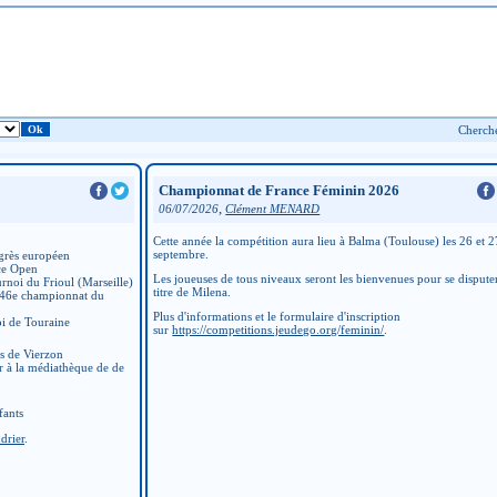
Championnat de France Féminin 2026
,
06/07/2026
Clément MENARD
Cette année la compétition aura lieu à Balma (Toulouse) les 26 et 2
septembre.
grès européen
ce Open
Les joueuses de tous niveaux seront les bienvenues pour se disputer
rnoi du Frioul (Marseille)
titre de Milena.
 46e championnat du
Plus d'informations et le formulaire d'inscription
i de Touraine
sur
https://competitions.jeudego.org/feminin/
.
ns de Vierzon
r à la médiathèque de de
fants
drier
.