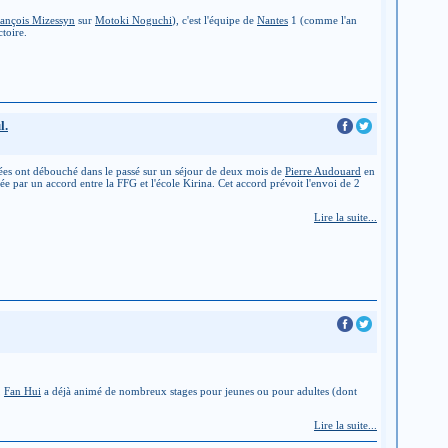
ançois Mizessyn
sur
Motoki Noguchi
), c'est l'équipe de
Nantes
1 (comme l'an
toire.
l.
es ont débouché dans le passé sur un séjour de deux mois de
Pierre Audouard
en
isée par un accord entre la FFG et l'école Kirina. Cet accord prévoit l'envoi de 2
Lire la suite...
,
Fan Hui
a déjà animé de nombreux stages pour jeunes ou pour adultes (dont
Lire la suite...