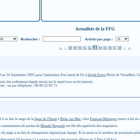
Actualités de la FFG
Rechercher :
Articles par page :
«
‹
88
89
90
91
92
93
94
95
96
97
98
›
»
 20 au 24 Septembre 2005 pour l'animation d'un stand de Go à
Apple Expo
(Porte de Versailles). C
aussi, des ordinateurs Apple seront sur le stand avec accès internet.
ter : ou par téléphone : 06 84 22 85 71.
à eu lieu le stage de la
ligue de l'Ouest
à
Piriac sur Mer
, chez
François Mizessyn
(merci à lui de 
t commentaires de parties de
Motoki Noguchi
ont été très appréciés des stagaiaires.
e du stage a eu lieu le championat régional par équipe. Et la aussi vu le nombre de personnes prése
dénombré 10 équipes ! Le niveau moyen des équipes allaient de 2 Dan à 19 kyu.